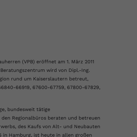
herren (VPB) eröffnet am 1. März 2011
 Beratungszentrum wird von Dipl.-Ing.
egion rund um Kaiserslautern betreut,
, 66840-66919, 67600-67759, 67800-67829,
ge, bundesweit tätige
n den Regionalbüros beraten und betreuen
erwerbs, des Kaufs von Alt- und Neubauten
 in Hamburg, ist heute in allen großen