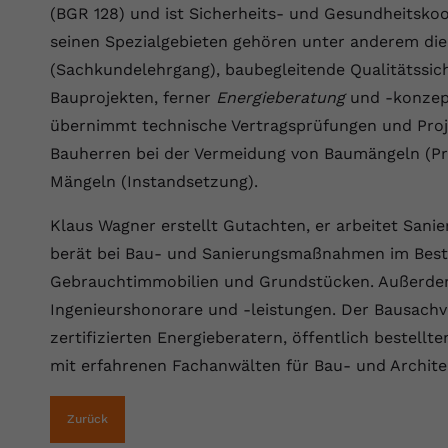
YouTube setzt dieses Cookie über
(BGR 128) und ist Sicherheits- und Gesundheitsko
Zweck
eingebettete YouTube-Videos und registriert
seinen Spezialgebieten gehören unter anderem di
anonyme statistische Daten.
(Sachkundelehrgang), baubegleitende Qualitätssic
Bauprojekten, ferner
Energieberatung
und -konzept
Name
yt-remote-device-id
übernimmt technische Vertragsprüfungen und Proj
Bauherren bei der Vermeidung von Baumängeln (Prä
Anbieter
Youtube.com
Mängeln (Instandsetzung).
Laufzeit
Session
Klaus Wagner erstellt Gutachten, er arbeitet San
YouTube setzt diesen Cookie, um die
berät bei Bau- und Sanierungsmaßnahmen im Best
Videopräferenzen des Benutzers zu
Zweck
Gebrauchtimmobilien und Grundstücken. Außerdem
speichern, der eingebettete YouTube-Videos
verwendet.
Ingenieurshonorare und -leistungen. Der Bausachv
zertifizierten Energieberatern, öffentlich bestell
mit erfahrenen Fachanwälten für Bau- und Archite
Name
yt.innertube::requests
Anbieter
youtube.com
Zurück