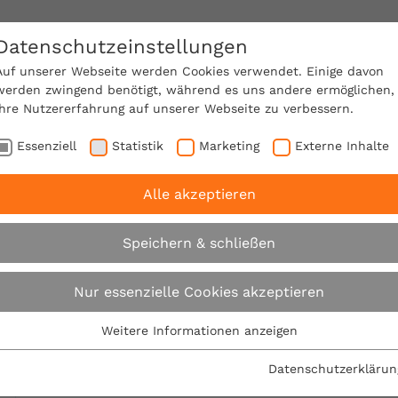
Datenschutzeinstellungen
SACHVERSTÄNDIGE FINDEN!
Auf unserer Webseite werden Cookies verwendet. Einige davon
werden zwingend benötigt, während es uns andere ermöglichen,
Ihre Nutzererfahrung auf unserer Webseite zu verbessern.
e Mitgliedschaft
Über den VPB
Ratgeber
Essenziell
Statistik
Marketing
Externe Inhalte
Alle akzeptieren
braucherschutz am Bau: VPB eröffnet Regionalbüro in Ka
Speichern & schließen
Verbraucherschutz 
Nur essenzielle Cookies akzeptieren
eröffnet Regionalbü
Weitere Informationen anzeigen
Essenziell
Essenzielle Cookies werden für grundlegende Funktionen der
Kaiserslautern
Datenschutzerklärun
Webseite benötigt. Dadurch ist gewährleistet, dass die