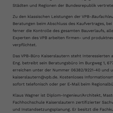
Wir verwenden auf unserer Website externe Inhalte, um Ihnen
generierte ID, für die historische
Laufzeit
90 Tage
Zweck
Städten und Regionen der Bundesrepublik vertrete
zusätzliche Informationen anzubieten.
Speicherung Ihrer vorgenommen
Einstellungen, falls der Webseiten-Betreiber
Wird von Google Ads für das Conversion-
Zu den klassischen Leistungen der VPB-
Baufachleu
Name
Cookie-Informationen anzeigen
vuid
dies eingestellt hat.
Zweck
Tracking verwendet, um Werbeklicks der
Beratungen beim Abschluss des Kaufvertrages, bei
Nutzung auf unserer Website zuzuordnen.
Anbieter
vimeo.com
ferner die Kontrolle des gesamten Bauverlaufs, al
Name
fe_typo_user
Experten des VPB arbeiten firmen- und produktneu
Laufzeit
2 Jahre
verpflichtet.
Anbieter
VPB.de
Vimeo installiert dieses Cookie, um
Tracking-Informationen zu sammeln, indem
Das VPB-Büro Kaiserslautern steht Interessierten a
Laufzeit
Session
Zweck
es eine eindeutige ID zum Einbetten von
Eng. betreibt sein Beratungsbüro im Burgweg 1, 677
Videos auf der Website setzt.
Dieses Cookie wird verwendet, um die
erreichen unter der Nummer 06382/9221-40 und u
Zweck
Speicherung von Benutzereinstellungen zu
kaiserslautern@vpb.de. Kostenloses Informationsma
ermöglichen.
Name
CONSENT
sofort telefonisch oder per E-Mail beim Regionalbü
Anbieter
youtube.com
Klaus Wagner ist Diplom-Ingenieur/Architekt, Mast
Fachhochschule Kaiserslautern zertifizierter Sac
Laufzeit
2 Jahre
und Instandsetzungsplanung. Er besitzt die Fach