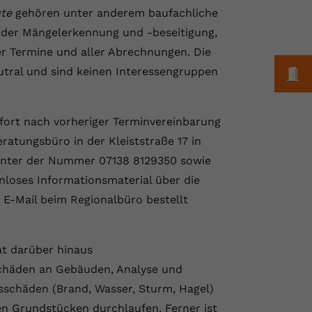
te
gehören unter anderem baufachliche
 der Mängelerkennung und -beseitigung,
ler Termine und aller Abrechnungen. Die
M
tral und sind keinen Interessengruppen
ofort nach vorheriger Terminvereinbarung
eratungsbüro in der Kleiststraße 17 in
n unter der Nummer 07138 8129350 sowie
nloses Informationsmaterial über die
 E-Mail beim Regionalbüro bestellt
at darüber hinaus
chäden an Gebäuden, Analyse und
sschäden (Brand, Wasser, Sturm, Hagel)
 Grundstücken durchlaufen. Ferner ist