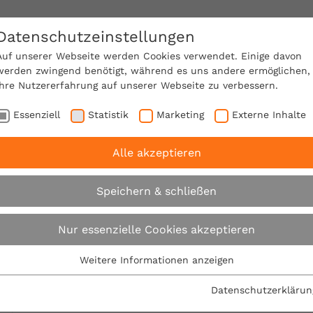
Datenschutzeinstellungen
SACHVERSTÄNDIGE FINDEN!
Auf unserer Webseite werden Cookies verwendet. Einige davon
werden zwingend benötigt, während es uns andere ermöglichen,
Ihre Nutzererfahrung auf unserer Webseite zu verbessern.
e Mitgliedschaft
Über den VPB
Karriere
Essenziell
Statistik
Marketing
Externe Inhalte
Alle akzeptieren
braucherschutz am Bau: VPB eröffnet Regionalbüro in He
Speichern & schließen
Verbraucherschutz 
Nur essenzielle Cookies akzeptieren
eröffnet Regionalbü
Weitere Informationen anzeigen
Essenziell
Essenzielle Cookies werden für grundlegende Funktionen der
Datenschutzerklärun
29.10.2012
Webseite benötigt. Dadurch ist gewährleistet, dass die