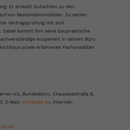
g. Er erstellt Gutachten zu den
uf von Bestandsimmobilien. Zu seinen
sche
Vertragsprüfung
mit sich
e. Dabei kommt ihm seine baupraktische
sachverständige kooperiert in seinem Büro
 Hochbaus sowie erfahrenen Fachanwälten
rren e.V., Bundesbüro, Chausseestraße 8,
11, E-Mail:
info@vpb.de
, Internet:
vpb.de