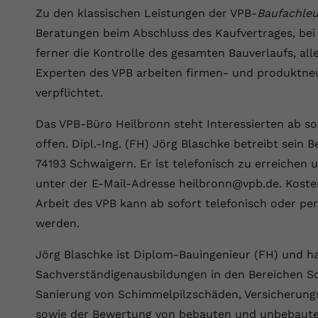
Wir verwenden auf unserer Website externe Inhalte, um Ihnen
generierte ID, für die historische
Laufzeit
90 Tage
Zu den klassischen Leistungen der VPB-
Baufachleu
Zweck
zusätzliche Informationen anzubieten.
Speicherung Ihrer vorgenommen
Beratungen beim Abschluss des Kaufvertrages, bei
Einstellungen, falls der Webseiten-Betreiber
Wird von Google Ads für das Conversion-
Name
Cookie-Informationen anzeigen
vuid
dies eingestellt hat.
ferner die Kontrolle des gesamten Bauverlaufs, al
Zweck
Tracking verwendet, um Werbeklicks der
Nutzung auf unserer Website zuzuordnen.
Experten des VPB arbeiten firmen- und produktneu
Anbieter
vimeo.com
verpflichtet.
Name
fe_typo_user
Laufzeit
2 Jahre
Das VPB-Büro Heilbronn steht Interessierten ab s
Anbieter
VPB.de
Vimeo installiert dieses Cookie, um
offen. Dipl.-Ing. (FH) Jörg Blaschke betreibt sein B
Tracking-Informationen zu sammeln, indem
Laufzeit
Session
Zweck
74193 Schwaigern. Er ist telefonisch zu erreiche
es eine eindeutige ID zum Einbetten von
unter der E-Mail-Adresse heilbronn@vpb.de. Koste
Videos auf der Website setzt.
Dieses Cookie wird verwendet, um die
Arbeit des VPB kann ab sofort telefonisch oder per
Zweck
Speicherung von Benutzereinstellungen zu
ermöglichen.
werden.
Name
CONSENT
Jörg Blaschke ist Diplom-Bauingenieur (FH) und h
Anbieter
youtube.com
Sachverständigenausbildungen in den Bereichen S
Laufzeit
2 Jahre
Sanierung von Schimmelpilzschäden, Versicherung
sowie der Bewertung von bebauten und unbebauten