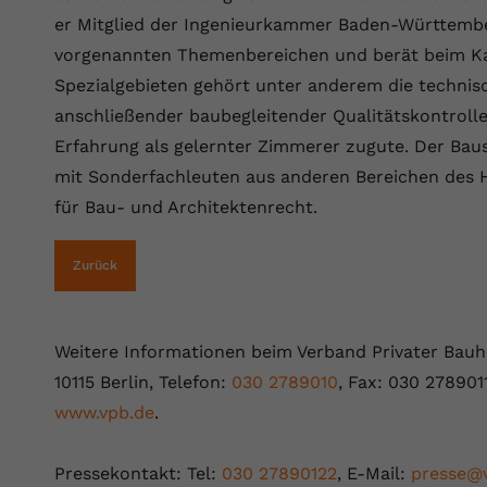
YouTube setzt dieses Cookie über
er Mitglied der Ingenieurkammer Baden-Württember
Zweck
eingebettete YouTube-Videos und registriert
anonyme statistische Daten.
vorgenannten Themenbereichen und berät beim Ka
Spezialgebieten gehört unter anderem die techni
anschließender baubegleitender Qualitätskontroll
Name
yt-remote-device-id
Erfahrung als gelernter Zimmerer zugute. Der Bau
Anbieter
Youtube.com
mit Sonderfachleuten aus anderen Bereichen des
für Bau- und Architektenrecht.
Laufzeit
Session
YouTube setzt diesen Cookie, um die
Zurück
Videopräferenzen des Benutzers zu
Zweck
speichern, der eingebettete YouTube-Videos
verwendet.
Weitere Informationen beim Verband Privater Bauhe
10115 Berlin, Telefon:
030 2789010
, Fax: 030 278901
Name
yt.innertube::requests
www.vpb.de
.
Anbieter
youtube.com
Pressekontakt: Tel:
030 27890122
, E-Mail:
presse@