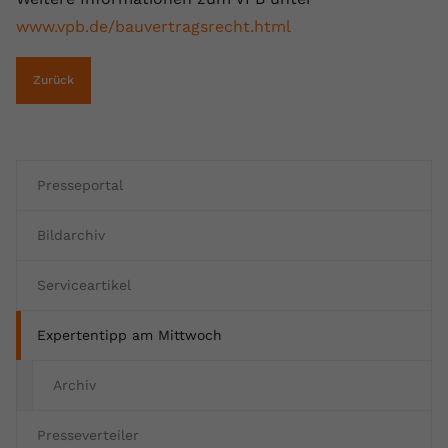
www.vpb.de/bauvertragsrecht.html
Name
yt.innertube::requests
Anbieter
youtube.com
Zurück
Laufzeit
Session
Dieser von YouTube gesetzte Cookie
registriert eine eindeutige ID, um
Presseportal
Zweck
Daten darüber zu speichern, welche
Videos von YouTube der Nutzer
Bildarchiv
gesehen hat.
Serviceartikel
Name
yt.innertube::nextId
Expertentipp am Mittwoch
Anbieter
Youtube.com
Archiv
Laufzeit
Session
Presseverteiler
Dieser von YouTube gesetzte Cookie