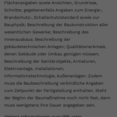
Flächenangaben sowie Ansichten, Grundrisse,
Anbieter
youtube.com
Schnitte; gegebenenfalls Angaben zum Energie-,
Brandschutz-, Schallschutzstandard sowie zur
Laufzeit
2 Jahre
Bauphysik; Beschreibung der Baukonstruktion aller
YouTube setzt dieses Cookie über
wesentlichen Gewerke; Beschreibung des
Zweck
eingebettete YouTube-Videos und
Innenausbaus; Beschreibung der
registriert anonyme statistische Daten.
gebäudetechnischen Anlagen; Qualitätsmerkmale,
denen Gebäude oder Umbau genügen müssen;
Name
yt-remote-device-id
Beschreibung der Sanitärobjekte, Armaturen,
Elektroanlage,
Installationen
,
Anbieter
Youtube.com
Informationstechnologie, Außenanlagen. Zudem
Laufzeit
Session
muss die Baubeschreibung verbindliche Angaben
zum Zeitpunkt der Fertigstellung enthalten. Steht
YouTube setzt diesen Cookie, um die
Videopräferenzen des Benutzers zu
der Beginn der Baumaßnahme noch nicht fest, dann
Zweck
speichern, der eingebettete YouTube-
muss wenigstens ihre Dauer angegeben sein.
Videos verwendet.
Weitere Informationen zum VPB unter