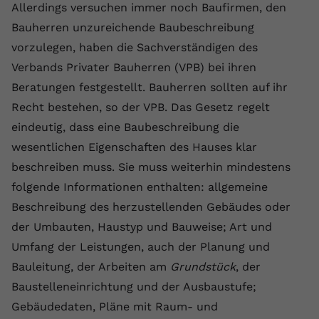
Laufzeit
1 Jahr
Name
Cookie-Informationen anzeigen
_gcl au
Allerdings versuchen immer noch Baufirmen, den
Zweck
wiederzuerkennen und statistische
Bauherren unzureichende Baubeschreibung
Informationen zur Nutzung der
Dieser Wert speichert Ihre Consent-
Anbieter
Google Ads
Externe Inhalte
Website zu erfassen.
vorzulegen, haben die Sachverständigen des
Einstellungen. Unter anderem eine
Wir verwenden auf unserer Website externe Inhalte,
zufällig generierte ID, für die
Verbands Privater Bauherren (VPB) bei ihren
Laufzeit
90 Tage
um Ihnen zusätzliche Informationen anzubieten.
Zweck
historische Speicherung Ihrer
Beratungen festgestellt. Bauherren sollten auf ihr
vorgenommen Einstellungen, falls der
Wird von Google Ads für das
Recht bestehen, so der VPB. Das Gesetz regelt
Name
Cookie-Informationen anzeigen
vuid
Webseiten-Betreiber dies eingestellt
Conversion-Tracking verwendet, um
Zweck
eindeutig, dass eine Baubeschreibung die
hat.
Werbeklicks der Nutzung auf unserer
Anbieter
vimeo.com
Website zuzuordnen.
wesentlichen Eigenschaften des Hauses klar
beschreiben muss. Sie muss weiterhin mindestens
Laufzeit
2 Jahre
Name
fe_typo_user
folgende Informationen enthalten: allgemeine
Vimeo installiert dieses Cookie, um
Anbieter
VPB.de
Beschreibung des herzustellenden Gebäudes oder
Tracking-Informationen zu sammeln,
der Umbauten, Haustyp und Bauweise; Art und
Zweck
indem es eine eindeutige ID zum
Laufzeit
Session
Einbetten von Videos auf der Website
Umfang der Leistungen, auch der Planung und
setzt.
Dieses Cookie wird verwendet, um die
Bauleitung, der Arbeiten am
Grundstück
, der
Zweck
Speicherung von
Baustelleneinrichtung und der Ausbaustufe;
Benutzereinstellungen zu ermöglichen.
Gebäudedaten, Pläne mit Raum- und
Name
CONSENT