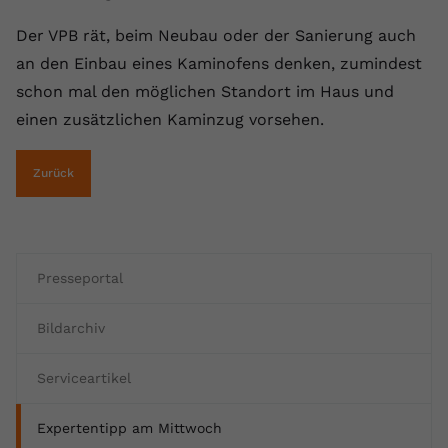
Anbieter
youtube.com
Der VPB rät, beim Neubau oder der Sanierung auch
an den Einbau eines Kaminofens denken, zumindest
Laufzeit
2 Jahre
schon mal den möglichen Standort im Haus und
YouTube setzt dieses Cookie über
einen zusätzlichen Kaminzug vorsehen.
Zweck
eingebettete YouTube-Videos und
registriert anonyme statistische Daten.
Zurück
Name
yt-remote-device-id
Anbieter
Youtube.com
Presseportal
Laufzeit
Session
Bildarchiv
YouTube setzt diesen Cookie, um die
Videopräferenzen des Benutzers zu
Serviceartikel
Zweck
speichern, der eingebettete YouTube-
Videos verwendet.
Expertentipp am Mittwoch