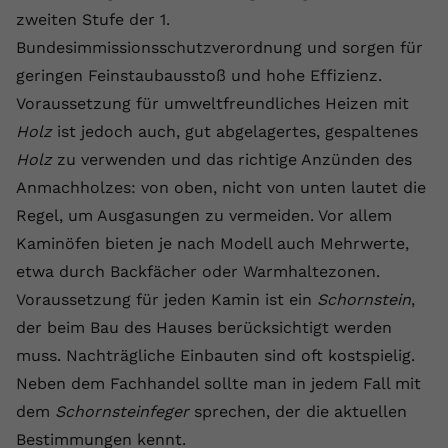
Laufzeit
1 Jahr
Name
Cookie-Informationen anzeigen
_gcl au
Zweck
wiederzuerkennen und statistische
zweiten Stufe der 1.
Informationen zur Nutzung der
Bundesimmissionsschutzverordnung und sorgen für
Dieser Wert speichert Ihre Consent-
Anbieter
Google Ads
Externe Inhalte
Website zu erfassen.
Einstellungen. Unter anderem eine
geringen Feinstaubausstoß und hohe Effizienz.
Wir verwenden auf unserer Website externe Inhalte,
zufällig generierte ID, für die
Laufzeit
90 Tage
Voraussetzung für umweltfreundliches Heizen mit
um Ihnen zusätzliche Informationen anzubieten.
Zweck
historische Speicherung Ihrer
Holz
ist jedoch auch, gut abgelagertes, gespaltenes
vorgenommen Einstellungen, falls der
Wird von Google Ads für das
Name
Cookie-Informationen anzeigen
vuid
Webseiten-Betreiber dies eingestellt
Holz
zu verwenden und das richtige Anzünden des
Conversion-Tracking verwendet, um
Zweck
hat.
Werbeklicks der Nutzung auf unserer
Anmachholzes: von oben, nicht von unten lautet die
Anbieter
vimeo.com
Website zuzuordnen.
Regel, um Ausgasungen zu vermeiden. Vor allem
Laufzeit
2 Jahre
Kaminöfen bieten je nach Modell auch Mehrwerte,
Name
fe_typo_user
etwa durch Backfächer oder Warmhaltezonen.
Vimeo installiert dieses Cookie, um
Anbieter
VPB.de
Voraussetzung für jeden Kamin ist ein
Schornstein
,
Tracking-Informationen zu sammeln,
Zweck
indem es eine eindeutige ID zum
der beim Bau des Hauses berücksichtigt werden
Laufzeit
Session
Einbetten von Videos auf der Website
muss. Nachträgliche Einbauten sind oft kostspielig.
setzt.
Dieses Cookie wird verwendet, um die
Neben dem Fachhandel sollte man in jedem Fall mit
Zweck
Speicherung von
dem
Schornsteinfeger
sprechen, der die aktuellen
Benutzereinstellungen zu ermöglichen.
Name
CONSENT
Bestimmungen kennt.