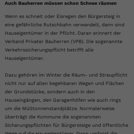
Auch Bauherren müssen schon Schnee räumen
Name
yt.innertube::requests
Wenn es schneit oder Eisregen den Bürgersteig in
Anbieter
youtube.com
eine gefährliche Rutschbahn verwandelt, dann sind
Hauseigentümer in der Pflicht. Daran erinnert der
Laufzeit
Session
Verband Privater Bauherren (VPB). Die sogenannte
Dieser von YouTube gesetzte Cookie
Verkehrssicherungspflicht betrifft alle
registriert eine eindeutige ID, um
Hauseigentümer.
Zweck
Daten darüber zu speichern, welche
Videos von YouTube der Nutzer
gesehen hat.
Dazu gehören im Winter die Räum- und Streupflicht
nicht nur auf allen begehbaren Wegen und Flächen
der Grundstücke, sondern auch in den
Name
yt.innertube::nextId
Hauseingängen, den Garagenhöfen wie auch rings
Anbieter
Youtube.com
um die Mülltonnenstandplätze. Normalerweise
überträgt die Kommune die sogenannten
Laufzeit
Session
Sicherungspflichten für Bürgersteige und öffentliche
Dieser von YouTube gesetzte Cookie
Wege auf die Hauseigentümer. Dann umfasst die