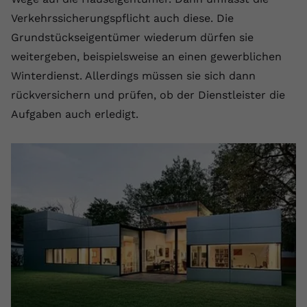
registriert eine eindeutige ID, um
Verkehrssicherungspflicht auch diese. Die
Zweck
Daten darüber zu speichern, welche
Grundstückseigentümer wiederum dürfen sie
Videos von YouTube der Nutzer
gesehen hat.
weitergeben, beispielsweise an einen gewerblichen
Winterdienst. Allerdings müssen sie sich dann
rückversichern und prüfen, ob der Dienstleister die
Name
yt-remote-connected-devices
Aufgaben auch erledigt.
Anbieter
Youtube.com
Laufzeit
Session
YouTube setzt diesen Cookie, um die
Videopräferenzen des Nutzers zu
Zweck
speichern, der eingebettete YouTube-
Videos verwendet.