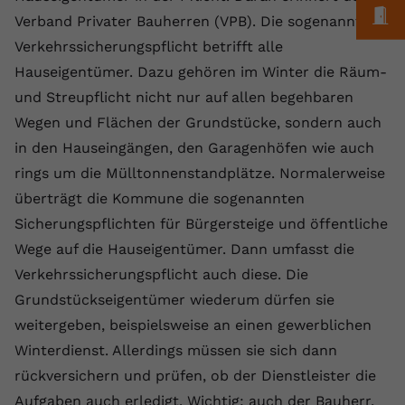
Laufzeit
1 Jahr
Name
Cookie-Informationen anzeigen
_gcl au
M
Zweck
wiederzuerkennen und statistische
Verband Privater Bauherren (VPB). Die sogenannte
Informationen zur Nutzung der
Dieser Wert speichert Ihre Consent-
Verkehrssicherungspflicht betrifft alle
Anbieter
Google Ads
Externe Inhalte
Website zu erfassen.
Einstellungen. Unter anderem eine
Hauseigentümer. Dazu gehören im Winter die Räum-
Wir verwenden auf unserer Website externe Inhalte,
zufällig generierte ID, für die
Laufzeit
90 Tage
und Streupflicht nicht nur auf allen begehbaren
um Ihnen zusätzliche Informationen anzubieten.
Zweck
historische Speicherung Ihrer
Wegen und Flächen der Grundstücke, sondern auch
vorgenommen Einstellungen, falls der
Wird von Google Ads für das
Name
Cookie-Informationen anzeigen
vuid
Webseiten-Betreiber dies eingestellt
Conversion-Tracking verwendet, um
in den Hauseingängen, den Garagenhöfen wie auch
Zweck
hat.
Werbeklicks der Nutzung auf unserer
rings um die Mülltonnenstandplätze. Normalerweise
Anbieter
vimeo.com
Website zuzuordnen.
überträgt die Kommune die sogenannten
Laufzeit
2 Jahre
Name
fe_typo_user
Sicherungspflichten für Bürgersteige und öffentliche
Wege auf die Hauseigentümer. Dann umfasst die
Vimeo installiert dieses Cookie, um
Anbieter
VPB.de
Tracking-Informationen zu sammeln,
Verkehrssicherungspflicht auch diese. Die
Zweck
indem es eine eindeutige ID zum
Laufzeit
Session
Grundstückseigentümer wiederum dürfen sie
Einbetten von Videos auf der Website
weitergeben, beispielsweise an einen gewerblichen
setzt.
Dieses Cookie wird verwendet, um die
Winterdienst. Allerdings müssen sie sich dann
Zweck
Speicherung von
rückversichern und prüfen, ob der Dienstleister die
Benutzereinstellungen zu ermöglichen.
Name
CONSENT
Aufgaben auch erledigt. Wichtig: auch der Bauherr,