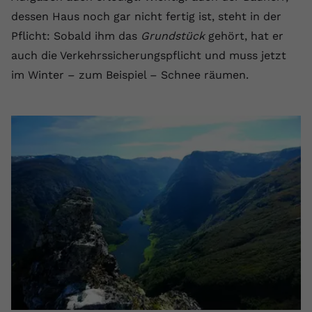
dessen Haus noch gar nicht fertig ist, steht in der
Anbieter
youtube.com
Pflicht: Sobald ihm das
Grundstück
gehört, hat er
Laufzeit
2 Jahre
auch die Verkehrssicherungspflicht und muss jetzt
im Winter – zum Beispiel – Schnee räumen.
YouTube setzt dieses Cookie über
Zweck
eingebettete YouTube-Videos und
registriert anonyme statistische Daten.
Name
yt-remote-device-id
Anbieter
Youtube.com
Laufzeit
Session
YouTube setzt diesen Cookie, um die
Videopräferenzen des Benutzers zu
Zweck
speichern, der eingebettete YouTube-
Videos verwendet.