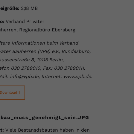
eigröße:
2,18 MB
o:
Verband Privater
herren, Regionalbüro Ebersberg
tere Informationen beim Verband
vater Bauherren (VPB) e.V., Bundesbüro,
usseestraße 8, 10115 Berlin,
efon 030 2789010, Fax: 030 27890111,
ail: info@vpb.de, Internet: www.vpb.de.
 Download ]
tbau_muss_genehmigt_sein.JPG
t:
Viele Bestansdsbauten haben in den