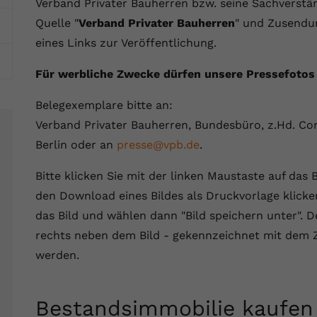
Webseite einwandfrei funktioniert.
Verband Privater Bauherren bzw. seine Sachverstä
Quelle "
Verband Privater Bauherren
" und Zusendu
Name
Cookie-Informationen anzeigen
cookie_optin
eines Links zur Veröffentlichung.
Anbieter
VPB.de
Statistik
Für werbliche Zwecke dürfen unsere Pressefotos
Diese Technologien ermöglichen es uns, die Nutzung der
Laufzeit
1 Jahr
Website zu analysieren, um die Leistung zu messen und zu
Belegexemplare bitte an:
verbessern.
Dieses Cookie wird verwendet, um Ihre
Verband Privater Bauherren, Bundesbüro, z.Hd. Cor
Zweck
Cookie-Einstellungen für diese Website zu
Berlin oder an
presse@vpb.de
.
Name
Cookie-Informationen anzeigen
_ga
speichern.
Bitte klicken Sie mit der linken Maustaste auf das 
Anbieter
Google Analytics 4
Marketing
den Download eines Bildes als Druckvorlage klicke
Name
SgCookieOptin.lastPreferences
Marketing-Cookies ermöglichen es uns, Ihnen relevante
Laufzeit
2 Jahre
das Bild und wählen dann "Bild speichern unter". 
Werbung anzuzeigen und den Erfolg unserer Werbekampagnen
Anbieter
VPB.de
zu messen.
rechts neben dem Bild - gekennzeichnet mit dem Z
Wird von Google Analytics 4 verwendet, um
Nutzer wiederzuerkennen und statistische
werden.
Laufzeit
1 Jahr
Zweck
Name
Cookie-Informationen anzeigen
_gcl au
Informationen zur Nutzung der Website zu
erfassen.
Dieser Wert speichert Ihre Consent-
Anbieter
Google Ads
Externe Inhalte
Bestandsimmobilie kaufen
Einstellungen. Unter anderem eine zufällig