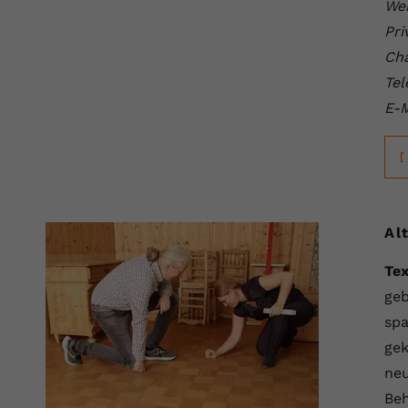
Wei
Pri
Cha
Tel
E-M
[
Al
Tex
geb
spa
ge
neu
Be