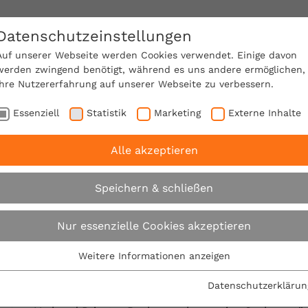
Datenschutzeinstellungen
SACHVERSTÄNDIGE FINDEN!
Auf unserer Webseite werden Cookies verwendet. Einige davon
werden zwingend benötigt, während es uns andere ermöglichen,
Ihre Nutzererfahrung auf unserer Webseite zu verbessern.
e Mitgliedschaft
Über den VPB
Karriere
Essenziell
Statistik
Marketing
Externe Inhalte
Alle akzeptieren
ndsimmobilie kaufen
Speichern & schließen
Bildarchiv
Nur essenzielle Cookies akzeptieren
Weitere Informationen anzeigen
Essenziell
Essenzielle Cookies werden für grundlegende Funktionen der
Datenschutzerklärun
Der Abdruck unserer Pressefotos ist nur honorarfre
Webseite benötigt. Dadurch ist gewährleistet, dass die