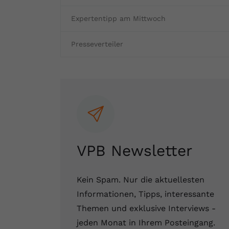
Fertighaus oder Massivhaus
Baumängel
Bauschäden
Barrierefrei wohnen
Vorteile und Kosten
Bauen und Wohnen in Deutschland
Expertentipp am Mittwoch
Hochwasserschutz
Bauabnahme
Schadstoffe
Kostenloses Informationsmaterial
Presseverteiler
Baufinanzierung Beratung
Baukosten
Altbau & Sanierung
Noch Fragen?
Gutachter für Schimmel
Blower Door Test
Thermografie
VPB Newsletter
Dachausbau
Kein Spam. Nur die aktuellesten
Informationen, Tipps, interessante
Themen und exklusive Interviews -
jeden Monat in Ihrem Posteingang.