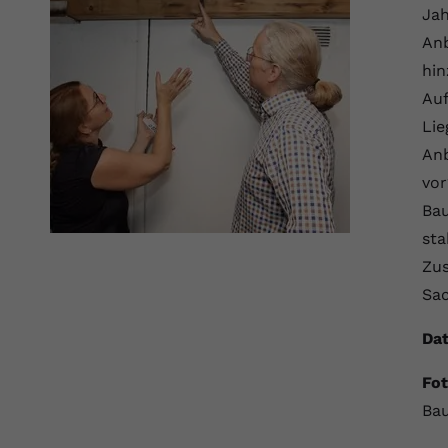
Ja
Anbieter
Youtube.com
Anb
hin
Laufzeit
Session
Auf
YouTube setzt diesen Cookie, um die
Lie
Zweck
Videopräferenzen des Nutzers zu speichern,
An
der eingebettete YouTube-Videos verwendet.
vor
Bau
sta
Zus
Sa
Dat
Fot
Bau