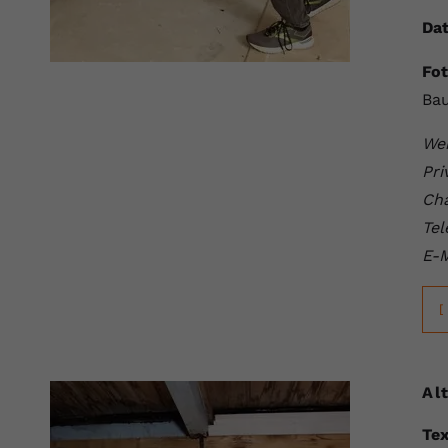
Laufzeit
Session
Dat
Dieser von YouTube gesetzte Cookie
Fot
registriert eine eindeutige ID, um Daten
Zweck
darüber zu speichern, welche Videos von
Bau
YouTube der Nutzer gesehen hat.
Wei
Pri
Name
yt.innertube::nextId
Cha
Anbieter
Youtube.com
Tel
E-M
Laufzeit
Session
[
Dieser von YouTube gesetzte Cookie
registriert eine eindeutige ID, um Daten
Zweck
darüber zu speichern, welche Videos von
YouTube der Nutzer gesehen hat.
Al
Tex
Name
yt-remote-connected-devices