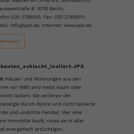
vater Bauherren (VPB) e.V., Bundesbüro,
usseestraße 8, 10115 Berlin,
efon 030 2789010, Fax: 030 27890111,
ail: info@vpb.de, Internet: www.vpb.de.
 Download ]
tbauten_schlecht_isoliert.JPG
t:
Häuser und Wohnungen aus den
ren vor 1990 sind meist kaum oder
lecht isoliert. Sie verlieren viel
zenergie durch dünne und nicht isolierte
de und undichte Fenster. Wer eine
ere Immobilie kauft, muss sie in aller
el energetisch ertüchtigen.