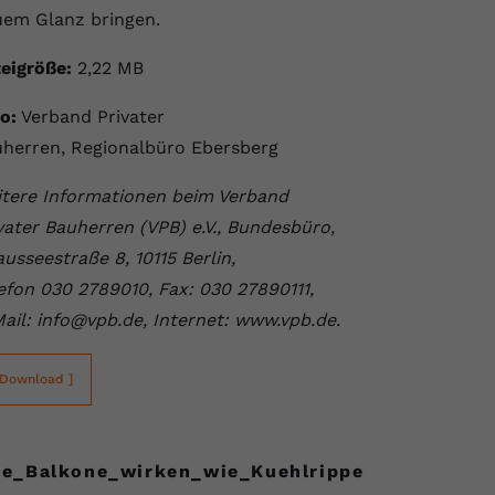
uem Glanz bringen.
eigröße:
2,22 MB
o:
Verband Privater
herren, Regionalbüro Ebersberg
tere Informationen beim Verband
vater Bauherren (VPB) e.V., Bundesbüro,
usseestraße 8, 10115 Berlin,
efon 030 2789010, Fax: 030 27890111,
ail: info@vpb.de, Internet: www.vpb.de.
 Download ]
te_Balkone_wirken_wie_Kuehlrippen.JPG