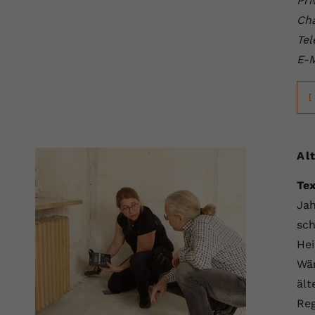
Pri
YouTube setzt dieses Cookie über
Zweck
eingebettete YouTube-Videos und registriert
Cha
anonyme statistische Daten.
Tel
E-M
Name
yt-remote-device-id
[
Anbieter
Youtube.com
Laufzeit
Session
Al
YouTube setzt diesen Cookie, um die
Tex
Videopräferenzen des Benutzers zu
Zweck
speichern, der eingebettete YouTube-Videos
Jah
verwendet.
sch
Hei
Name
yt.innertube::requests
Wän
ält
Anbieter
youtube.com
Reg