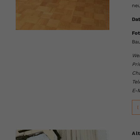
ne
Dat
Fot
Bau
Wei
Pri
Cha
Tel
E-M
[
Al