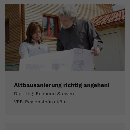
Anbieter
youtube.com
Laufzeit
2 Jahre
YouTube setzt dieses Cookie über
Zweck
eingebettete YouTube-Videos und
registriert anonyme statistische Daten.
Name
yt-remote-device-id
Anbieter
Youtube.com
Altbausanierung richtig angehen!
Laufzeit
Session
Dipl.-Ing. Reimund Stewen
YouTube setzt diesen Cookie, um die
VPB-Regionalbüro Köln
Videopräferenzen des Benutzers zu
Zweck
speichern, der eingebettete YouTube-
Videos verwendet.