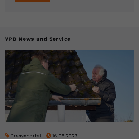
registriert eine eindeutige ID, um
Zweck
Daten darüber zu speichern, welche
Videos von YouTube der Nutzer
gesehen hat.
VPB News und Service
Name
yt-remote-connected-devices
Anbieter
Youtube.com
Laufzeit
Session
YouTube setzt diesen Cookie, um die
Videopräferenzen des Nutzers zu
Zweck
speichern, der eingebettete YouTube-
Videos verwendet.
Presseportal
16.08.2023