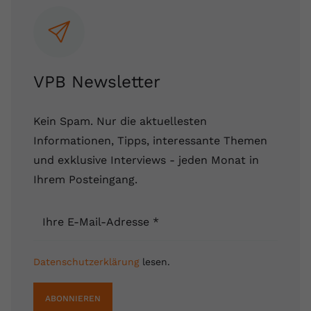
Name
yt.innertube::requests
Anbieter
youtube.com
VPB Newsletter
Laufzeit
Session
Dieser von YouTube gesetzte Cookie
Kein Spam. Nur die aktuellesten
registriert eine eindeutige ID, um
Informationen, Tipps, interessante Themen
Zweck
Daten darüber zu speichern, welche
Videos von YouTube der Nutzer
und exklusive Interviews - jeden Monat in
gesehen hat.
Ihrem Posteingang.
Name
yt.innertube::nextId
Ihre E-Mail-Adresse
*
Anbieter
Youtube.com
Datenschutzerklärung
lesen.
Laufzeit
Session
ABONNIEREN
Dieser von YouTube gesetzte Cookie