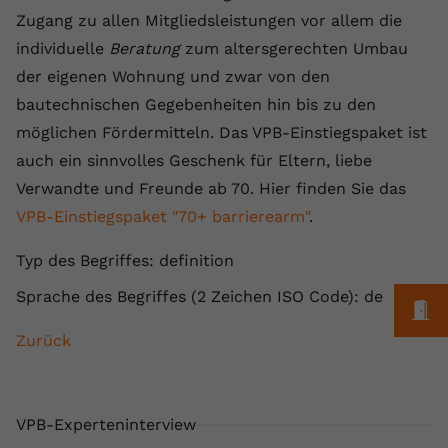
Laufzeit
1 Jahr
Name
Cookie-Informationen anzeigen
_gcl au
Zweck
wiederzuerkennen und statistische
Zugang zu allen Mitgliedsleistungen vor allem die
Informationen zur Nutzung der
individuelle
Beratung
Dieser Wert speichert Ihre Consent-
zum altersgerechten Umbau
Anbieter
Google Ads
Externe Inhalte
Website zu erfassen.
Einstellungen. Unter anderem eine
der eigenen Wohnung und zwar von den
Wir verwenden auf unserer Website externe Inhalte,
zufällig generierte ID, für die
Laufzeit
90 Tage
bautechnischen Gegebenheiten hin bis zu den
um Ihnen zusätzliche Informationen anzubieten.
Zweck
historische Speicherung Ihrer
möglichen Fördermitteln. Das VPB-Einstiegspaket ist
vorgenommen Einstellungen, falls der
Wird von Google Ads für das
Name
Cookie-Informationen anzeigen
vuid
Webseiten-Betreiber dies eingestellt
Conversion-Tracking verwendet, um
auch ein sinnvolles Geschenk für Eltern, liebe
Zweck
hat.
Werbeklicks der Nutzung auf unserer
Verwandte und Freunde ab 70. Hier finden Sie das
Anbieter
vimeo.com
Website zuzuordnen.
VPB-Einstiegspaket "70+ barrierearm"
.
Laufzeit
2 Jahre
Name
fe_typo_user
Typ des Begriffes: definition
Vimeo installiert dieses Cookie, um
Anbieter
VPB.de
Sprache des Begriffes (2 Zeichen ISO Code): de
Tracking-Informationen zu sammeln,
M
Zweck
indem es eine eindeutige ID zum
Laufzeit
Session
Zurück
Einbetten von Videos auf der Website
setzt.
Dieses Cookie wird verwendet, um die
Zweck
Speicherung von
Benutzereinstellungen zu ermöglichen.
VPB-Experteninterview
Name
CONSENT