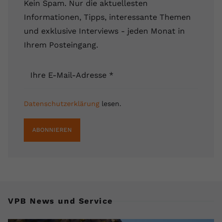
Kein Spam. Nur die aktuellesten
Name
yt.innertube::requests
Informationen, Tipps, interessante Themen
und exklusive Interviews - jeden Monat in
Anbieter
youtube.com
Ihrem Posteingang.
Laufzeit
Session
Ihre E-Mail-Adresse
*
Dieser von YouTube gesetzte Cookie
registriert eine eindeutige ID, um
Zweck
Daten darüber zu speichern, welche
Datenschutzerklärung
lesen.
Videos von YouTube der Nutzer
gesehen hat.
ABONNIEREN
Name
yt.innertube::nextId
Anbieter
Youtube.com
Laufzeit
Session
VPB News und Service
Dieser von YouTube gesetzte Cookie