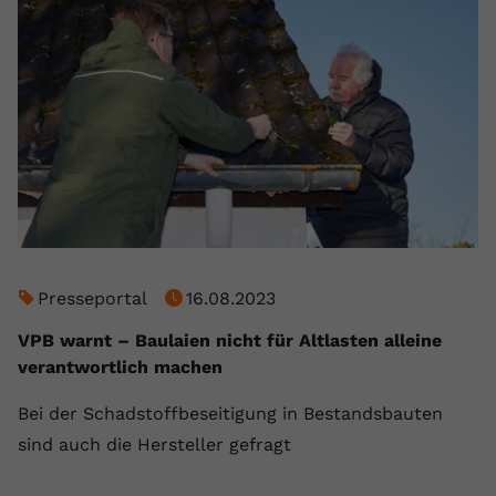
registriert eine eindeutige ID, um
Zweck
Daten darüber zu speichern, welche
Videos von YouTube der Nutzer
gesehen hat.
Name
yt-remote-connected-devices
Anbieter
Youtube.com
Laufzeit
Session
Presseportal
16.08.2023
YouTube setzt diesen Cookie, um die
Videopräferenzen des Nutzers zu
VPB warnt – Baulaien nicht für Altlasten alleine
Zweck
speichern, der eingebettete YouTube-
verantwortlich machen
Videos verwendet.
Bei der Schadstoffbeseitigung in Bestandsbauten
sind auch die Hersteller gefragt