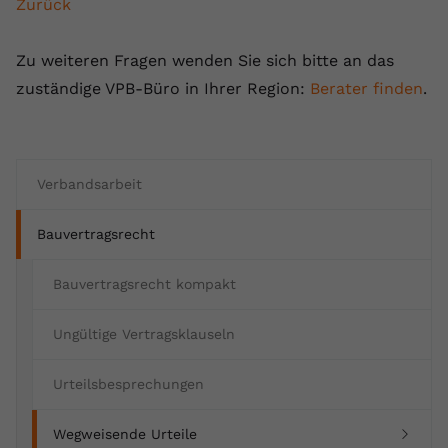
Zurück
Name
yt.innertube::requests
Zu weiteren Fragen wenden Sie sich bitte an das
Anbieter
youtube.com
zuständige VPB-Büro in Ihrer Region:
Berater finden
.
Laufzeit
Session
Dieser von YouTube gesetzte Cookie
registriert eine eindeutige ID, um
Verbandsarbeit
Zweck
Daten darüber zu speichern, welche
Videos von YouTube der Nutzer
Bauvertragsrecht
gesehen hat.
Bauvertragsrecht kompakt
Name
yt.innertube::nextId
Ungültige Vertragsklauseln
Anbieter
Youtube.com
Urteilsbesprechungen
Laufzeit
Session
(current)
Wegweisende Urteile
Dieser von YouTube gesetzte Cookie