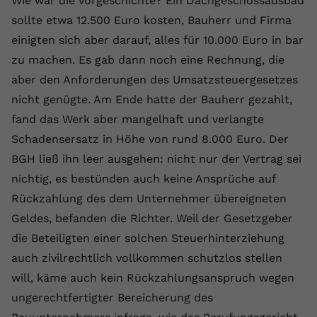
Wie war die Vorgeschichte? Ein Dachgeschossausbau
Laufzeit
1 Jahr
Name
Cookie-Informationen anzeigen
_gcl au
Zweck
wiederzuerkennen und statistische
sollte etwa 12.500 Euro kosten, Bauherr und Firma
Informationen zur Nutzung der
Dieser Wert speichert Ihre Consent-
Anbieter
Google Ads
einigten sich aber darauf, alles für 10.000 Euro in bar
Externe Inhalte
Website zu erfassen.
Einstellungen. Unter anderem eine
zu machen. Es gab dann noch eine Rechnung, die
Wir verwenden auf unserer Website externe Inhalte,
zufällig generierte ID, für die
Laufzeit
90 Tage
um Ihnen zusätzliche Informationen anzubieten.
aber den Anforderungen des Umsatzsteuergesetzes
Zweck
historische Speicherung Ihrer
vorgenommen Einstellungen, falls der
Wird von Google Ads für das
nicht genügte. Am Ende hatte der Bauherr gezahlt,
Name
Cookie-Informationen anzeigen
vuid
Webseiten-Betreiber dies eingestellt
Conversion-Tracking verwendet, um
fand das Werk aber mangelhaft und verlangte
Zweck
hat.
Werbeklicks der Nutzung auf unserer
Anbieter
vimeo.com
Schadensersatz in Höhe von rund 8.000 Euro. Der
Website zuzuordnen.
BGH ließ ihn leer ausgehen: nicht nur der Vertrag sei
Laufzeit
2 Jahre
Name
fe_typo_user
nichtig, es bestünden auch keine Ansprüche auf
Vimeo installiert dieses Cookie, um
Rückzahlung des dem Unternehmer übereigneten
Anbieter
VPB.de
Tracking-Informationen zu sammeln,
Geldes, befanden die Richter. Weil der Gesetzgeber
Zweck
indem es eine eindeutige ID zum
Laufzeit
Session
die Beteiligten einer solchen Steuerhinterziehung
Einbetten von Videos auf der Website
auch zivilrechtlich vollkommen schutzlos stellen
setzt.
Dieses Cookie wird verwendet, um die
will, käme auch kein Rückzahlungsanspruch wegen
Zweck
Speicherung von
Benutzereinstellungen zu ermöglichen.
ungerechtfertigter Bereicherung des
Name
CONSENT