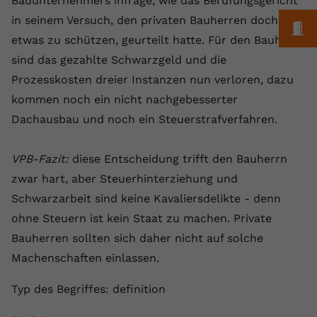
Bauunternehmers infrage, wie das Berufungsgericht
Anbieter
youtube.com
in seinem Versuch, den privaten Bauherren doch
M
etwas zu schützen, geurteilt hatte. Für den Bauherrn
Laufzeit
2 Jahre
sind das gezahlte Schwarzgeld und die
Prozesskosten dreier Instanzen nun verloren, dazu
YouTube setzt dieses Cookie über
Zweck
eingebettete YouTube-Videos und
kommen noch ein nicht nachgebesserter
registriert anonyme statistische Daten.
Dachausbau und noch ein Steuerstrafverfahren.
Name
yt-remote-device-id
VPB-Fazit:
diese Entscheidung trifft den Bauherrn
zwar hart, aber Steuerhinterziehung und
Anbieter
Youtube.com
Schwarzarbeit sind keine Kavaliersdelikte - denn
Laufzeit
Session
ohne Steuern ist kein Staat zu machen. Private
Bauherren sollten sich daher nicht auf solche
YouTube setzt diesen Cookie, um die
Machenschaften einlassen.
Videopräferenzen des Benutzers zu
Zweck
speichern, der eingebettete YouTube-
Typ des Begriffes: definition
Videos verwendet.