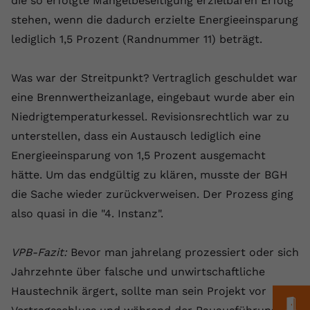
die so erfolgte Mängelbeseitigung erzielbaren Erfolg
Laufzeit
1 Jahr
Name
Cookie-Informationen anzeigen
_gcl au
Zweck
wiederzuerkennen und statistische
stehen, wenn die dadurch erzielte Energieeinsparung
Informationen zur Nutzung der
Dieser Wert speichert Ihre Consent-
Anbieter
Google Ads
lediglich 1,5 Prozent (Randnummer 11) beträgt.
Externe Inhalte
Website zu erfassen.
Einstellungen. Unter anderem eine
Wir verwenden auf unserer Website externe Inhalte,
zufällig generierte ID, für die
Laufzeit
90 Tage
um Ihnen zusätzliche Informationen anzubieten.
Was war der Streitpunkt? Vertraglich geschuldet war
Zweck
historische Speicherung Ihrer
vorgenommen Einstellungen, falls der
Wird von Google Ads für das
eine Brennwertheizanlage, eingebaut wurde aber ein
Name
Cookie-Informationen anzeigen
vuid
Webseiten-Betreiber dies eingestellt
Conversion-Tracking verwendet, um
Niedrigtemperaturkessel. Revisionsrechtlich war zu
Zweck
hat.
Werbeklicks der Nutzung auf unserer
Anbieter
vimeo.com
unterstellen, dass ein Austausch lediglich eine
Website zuzuordnen.
Energieeinsparung von 1,5 Prozent ausgemacht
Laufzeit
2 Jahre
Name
fe_typo_user
hätte. Um das endgültig zu klären, musste der BGH
Vimeo installiert dieses Cookie, um
die Sache wieder zurückverweisen. Der Prozess ging
Anbieter
VPB.de
Tracking-Informationen zu sammeln,
also quasi in die "4. Instanz".
Zweck
indem es eine eindeutige ID zum
Laufzeit
Session
Einbetten von Videos auf der Website
VPB-Fazit:
Bevor man jahrelang prozessiert oder sich
setzt.
Dieses Cookie wird verwendet, um die
Jahrzehnte über falsche und unwirtschaftliche
Zweck
Speicherung von
Benutzereinstellungen zu ermöglichen.
Haustechnik ärgert, sollte man sein Projekt vor
Name
CONSENT
M