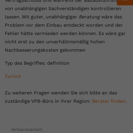
Vertragsschluss und während der Bauausführung
Anbieter
youtube.com
von unabhängigen Sachverständigen kontrollieren
lassen. Mit guter, unabhängiger
Beratung
wäre das
Laufzeit
2 Jahre
Problem vor dem Einbau entdeckt worden und der
Fehler hätte vermieden werden können. Es wäre gar
YouTube setzt dieses Cookie über
Zweck
eingebettete YouTube-Videos und
nicht erst zu den unverhältnismäßig hohen
registriert anonyme statistische Daten.
Nachbesserungskosten gekommen
Typ des Begriffes: definition
Name
yt-remote-device-id
Zurück
Anbieter
Youtube.com
Laufzeit
Session
Zu weiteren Fragen wenden Sie sich bitte an das
zuständige VPB-Büro in Ihrer Region:
Berater finden
.
YouTube setzt diesen Cookie, um die
Videopräferenzen des Benutzers zu
Zweck
speichern, der eingebettete YouTube-
Videos verwendet.
Verbandsarbeit