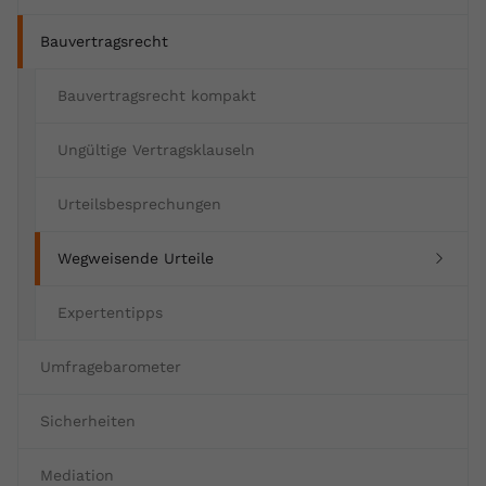
Name
yt.innertube::requests
Bauvertragsrecht
Anbieter
youtube.com
Bauvertragsrecht kompakt
Laufzeit
Session
Ungültige Vertragsklauseln
Dieser von YouTube gesetzte Cookie
registriert eine eindeutige ID, um
Urteilsbesprechungen
Zweck
Daten darüber zu speichern, welche
Videos von YouTube der Nutzer
(current)
Wegweisende Urteile
gesehen hat.
Expertentipps
Name
yt.innertube::nextId
Umfragebarometer
Anbieter
Youtube.com
Sicherheiten
Laufzeit
Session
Mediation
Dieser von YouTube gesetzte Cookie