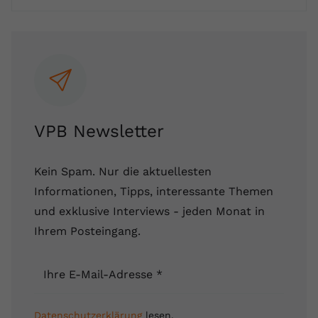
registriert eine eindeutige ID, um
Zweck
Daten darüber zu speichern, welche
Videos von YouTube der Nutzer
gesehen hat.
Name
yt-remote-connected-devices
VPB Newsletter
Anbieter
Youtube.com
Laufzeit
Session
Kein Spam. Nur die aktuellesten
Informationen, Tipps, interessante Themen
YouTube setzt diesen Cookie, um die
Videopräferenzen des Nutzers zu
und exklusive Interviews - jeden Monat in
Zweck
speichern, der eingebettete YouTube-
Ihrem Posteingang.
Videos verwendet.
Ihre E-Mail-Adresse
*
Datenschutzerklärung
lesen.