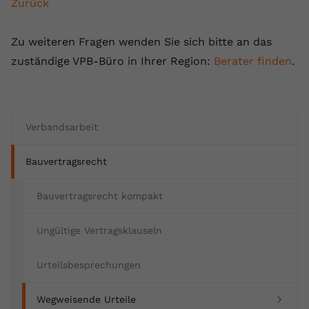
Zurück
Name
yt.innertube::requests
Zu weiteren Fragen wenden Sie sich bitte an das
Anbieter
youtube.com
zuständige VPB-Büro in Ihrer Region:
Berater finden
.
Laufzeit
Session
Dieser von YouTube gesetzte Cookie
registriert eine eindeutige ID, um
Verbandsarbeit
Zweck
Daten darüber zu speichern, welche
Videos von YouTube der Nutzer
Bauvertragsrecht
gesehen hat.
Bauvertragsrecht kompakt
Name
yt.innertube::nextId
Ungültige Vertragsklauseln
Anbieter
Youtube.com
Urteilsbesprechungen
Laufzeit
Session
(current)
Wegweisende Urteile
Dieser von YouTube gesetzte Cookie