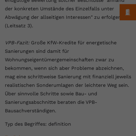
endgültige Bewertung solcher Beschlüsse "anhand
Anbieter
youtube.com
der konkreten Umstände des Einzelfalls unter
M
Abwägung der allseitigen Interessen" zu erfolgen hat
Laufzeit
2 Jahre
(Leitsatz 3).
YouTube setzt dieses Cookie über
Zweck
eingebettete YouTube-Videos und
VPB-Fazit:
Große KfW-Kredite für energetische
registriert anonyme statistische Daten.
Sanierungen sind damit für
Wohnungseigentümergemeinschaften zwar zu
Name
yt-remote-device-id
bekommen, wenn sich aber Probleme abzeichnen,
mag eine schrittweise Sanierung mit finanziell jeweils
Anbieter
Youtube.com
realistischen Sonderumlagen der leichtere Weg sein.
Laufzeit
Session
Über sinnvolle Schritte sowie Bau- und
Sanierungsabschnitte beraten die VPB-
YouTube setzt diesen Cookie, um die
Bausachverständigen.
Videopräferenzen des Benutzers zu
Zweck
speichern, der eingebettete YouTube-
Typ des Begriffes: definition
Videos verwendet.