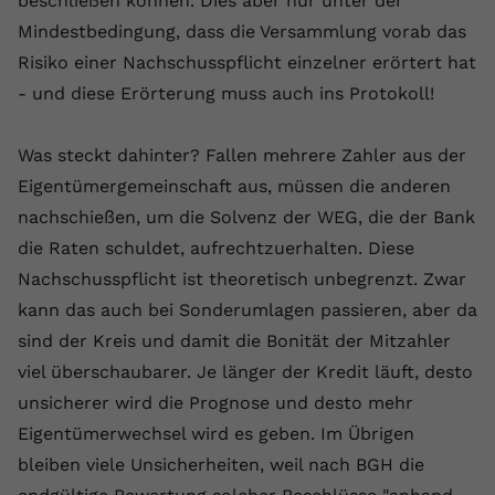
beschließen können. Dies aber nur unter der
Laufzeit
1 Jahr
Name
Cookie-Informationen anzeigen
_gcl au
Zweck
wiederzuerkennen und statistische
Mindestbedingung, dass die Versammlung vorab das
Informationen zur Nutzung der
Dieser Wert speichert Ihre Consent-
Anbieter
Google Ads
Risiko einer Nachschusspflicht einzelner erörtert hat
Externe Inhalte
Website zu erfassen.
Einstellungen. Unter anderem eine
- und diese Erörterung muss auch ins Protokoll!
Wir verwenden auf unserer Website externe Inhalte,
zufällig generierte ID, für die
Laufzeit
90 Tage
um Ihnen zusätzliche Informationen anzubieten.
Zweck
historische Speicherung Ihrer
vorgenommen Einstellungen, falls der
Wird von Google Ads für das
Was steckt dahinter? Fallen mehrere Zahler aus der
Name
Cookie-Informationen anzeigen
vuid
Webseiten-Betreiber dies eingestellt
Conversion-Tracking verwendet, um
Eigentümergemeinschaft aus, müssen die anderen
Zweck
hat.
Werbeklicks der Nutzung auf unserer
Anbieter
vimeo.com
nachschießen, um die Solvenz der WEG, die der Bank
Website zuzuordnen.
die Raten schuldet, aufrechtzuerhalten. Diese
Laufzeit
2 Jahre
Name
fe_typo_user
Nachschusspflicht ist theoretisch unbegrenzt. Zwar
Vimeo installiert dieses Cookie, um
kann das auch bei Sonderumlagen passieren, aber da
Anbieter
VPB.de
Tracking-Informationen zu sammeln,
sind der Kreis und damit die Bonität der Mitzahler
Zweck
indem es eine eindeutige ID zum
Laufzeit
Session
viel überschaubarer. Je länger der Kredit läuft, desto
Einbetten von Videos auf der Website
unsicherer wird die Prognose und desto mehr
setzt.
Dieses Cookie wird verwendet, um die
Eigentümerwechsel wird es geben. Im Übrigen
Zweck
Speicherung von
Benutzereinstellungen zu ermöglichen.
bleiben viele Unsicherheiten, weil nach BGH die
Name
CONSENT