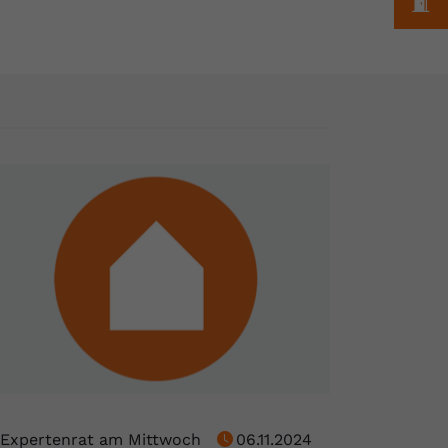
M
Expertenrat am Mittwoch
06.11.2024