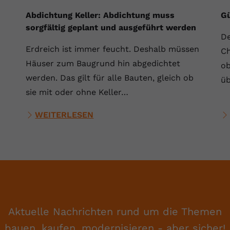
Laufzeit
Session
Abdichtung Keller: Abdichtung muss
Gü
sorgfältig geplant und ausgeführt werden
Dieser von YouTube gesetzte Cookie
De
registriert eine eindeutige ID, um Daten
Zweck
Erdreich ist immer feucht. Deshalb müssen
darüber zu speichern, welche Videos von
Ch
YouTube der Nutzer gesehen hat.
Häuser zum Baugrund hin abgedichtet
ob
werden. Das gilt für alle Bauten, gleich ob
üb
sie mit oder ohne Keller…
Name
yt.innertube::nextId
WEITERLESEN
Anbieter
Youtube.com
Laufzeit
Session
Dieser von YouTube gesetzte Cookie
registriert eine eindeutige ID, um Daten
Zweck
darüber zu speichern, welche Videos von
YouTube der Nutzer gesehen hat.
Aktuelle Nachrichten rund um die Themen
bauen, kaufen, modernisieren - aber sicher!
Name
yt-remote-connected-devices