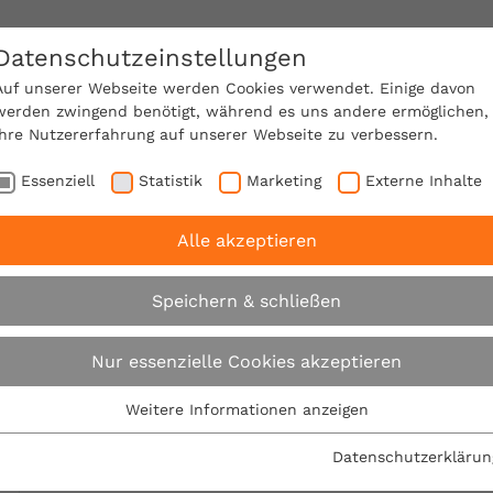
Datenschutzeinstellungen
SACHVERSTÄNDIGE FINDEN!
Auf unserer Webseite werden Cookies verwendet. Einige davon
werden zwingend benötigt, während es uns andere ermöglichen,
Ihre Nutzererfahrung auf unserer Webseite zu verbessern.
e Mitgliedschaft
Über den VPB
Karriere
Essenziell
Statistik
Marketing
Externe Inhalte
Alle akzeptieren
recht
Wegweisende Urteile
Kostenrahmen
Speichern & schließen
Wegweisende Ur
Nur essenzielle Cookies akzeptieren
Weitere Informationen anzeigen
Essenziell
Interessante Urteile in alphabetischer Reihenfolg
Essenzielle Cookies werden für grundlegende Funktionen der
Datenschutzerklärun
Webseite benötigt. Dadurch ist gewährleistet, dass die