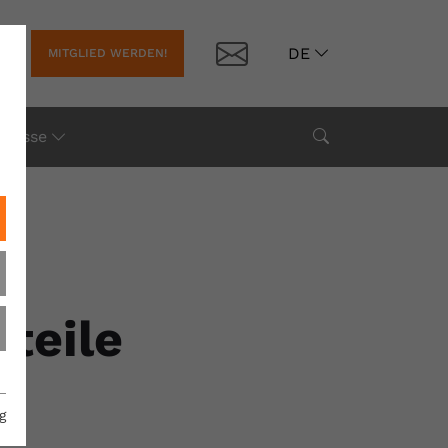
Kontakt
DE
MITGLIED WERDEN!
Suche
Presse
teile
e
g