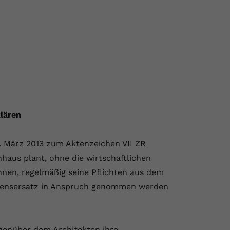
lären
. März 2013 zum Aktenzeichen VII ZR
hnhaus plant, ohne die wirtschaftlichen
nnen, regelmäßig seine Pflichten aus dem
adensersatz in Anspruch genommen werden
genüber dem Architekten ihre