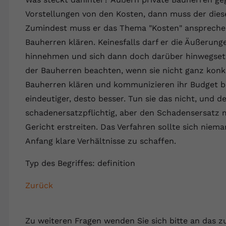
Wir verwenden auf unserer Website externe Inhalte, um Ihnen
generierte ID, für die historische
Laufzeit
90 Tage
Zweck
zusätzliche Informationen anzubieten.
Vorstellungen von den Kosten, dann muss der dies
Speicherung Ihrer vorgenommen
Einstellungen, falls der Webseiten-Betreiber
Wird von Google Ads für das Conversion-
Zumindest muss er das Thema "Kosten" ansprechen
Name
Cookie-Informationen anzeigen
vuid
dies eingestellt hat.
Zweck
Tracking verwendet, um Werbeklicks der
Bauherren klären. Keinesfalls darf er die Äußerun
Nutzung auf unserer Website zuzuordnen.
Anbieter
vimeo.com
hinnehmen und sich dann doch darüber hinwegsetz
Name
fe_typo_user
der Bauherren beachten, wenn sie nicht ganz konkre
Laufzeit
2 Jahre
Bauherren klären und kommunizieren ihr Budget bes
Anbieter
VPB.de
Vimeo installiert dieses Cookie, um
eindeutiger, desto besser. Tun sie das nicht, und de
Tracking-Informationen zu sammeln, indem
schadenersatzpflichtig, aber den Schadensersatz 
Laufzeit
Session
Zweck
es eine eindeutige ID zum Einbetten von
Gericht erstreiten. Das Verfahren sollte sich niem
Videos auf der Website setzt.
Dieses Cookie wird verwendet, um die
Anfang klare Verhältnisse zu schaffen.
Zweck
Speicherung von Benutzereinstellungen zu
ermöglichen.
Typ des Begriffes: definition
Name
CONSENT
Zurück
Anbieter
youtube.com
Laufzeit
2 Jahre
Zu weiteren Fragen wenden Sie sich bitte an das z