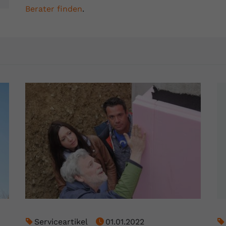
YouTube setzt dieses Cookie über
Berater finden
.
Zweck
eingebettete YouTube-Videos und registriert
anonyme statistische Daten.
Name
yt-remote-device-id
Anbieter
Youtube.com
Laufzeit
Session
YouTube setzt diesen Cookie, um die
Videopräferenzen des Benutzers zu
Zweck
speichern, der eingebettete YouTube-Videos
verwendet.
Name
yt.innertube::requests
Anbieter
youtube.com
Serviceartikel
01.01.2022