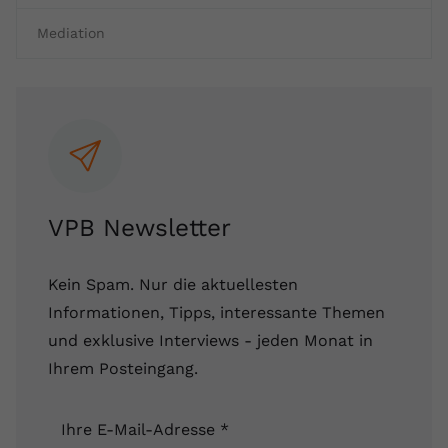
Name
yt.innertube::requests
Mediation
Anbieter
youtube.com
Laufzeit
Session
Dieser von YouTube gesetzte Cookie
registriert eine eindeutige ID, um
Zweck
Daten darüber zu speichern, welche
VPB Newsletter
Videos von YouTube der Nutzer
gesehen hat.
Kein Spam. Nur die aktuellesten
Informationen, Tipps, interessante Themen
Name
yt.innertube::nextId
und exklusive Interviews - jeden Monat in
Anbieter
Youtube.com
Ihrem Posteingang.
Laufzeit
Session
Ihre E-Mail-Adresse
*
Dieser von YouTube gesetzte Cookie