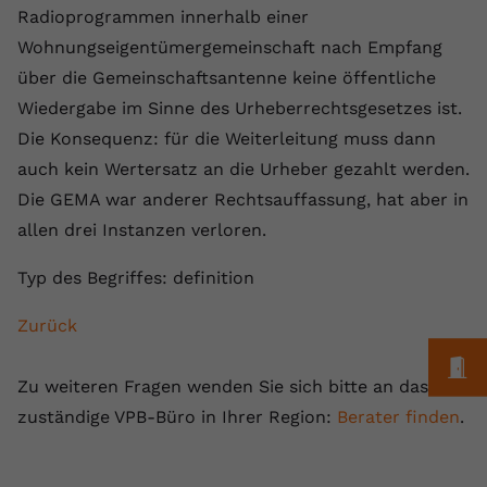
Laufzeit
1 Jahr
Name
Cookie-Informationen anzeigen
_gcl au
Radioprogrammen innerhalb einer
Zweck
wiederzuerkennen und statistische
Informationen zur Nutzung der
Wohnungseigentümergemeinschaft nach Empfang
Dieser Wert speichert Ihre Consent-
Anbieter
Google Ads
Externe Inhalte
Website zu erfassen.
Einstellungen. Unter anderem eine
über die Gemeinschaftsantenne keine öffentliche
Wir verwenden auf unserer Website externe Inhalte,
zufällig generierte ID, für die
Laufzeit
90 Tage
Wiedergabe im Sinne des Urheberrechtsgesetzes ist.
um Ihnen zusätzliche Informationen anzubieten.
Zweck
historische Speicherung Ihrer
Die Konsequenz: für die Weiterleitung muss dann
vorgenommen Einstellungen, falls der
Wird von Google Ads für das
Name
Cookie-Informationen anzeigen
vuid
auch kein Wertersatz an die Urheber gezahlt werden.
Webseiten-Betreiber dies eingestellt
Conversion-Tracking verwendet, um
Zweck
hat.
Werbeklicks der Nutzung auf unserer
Die GEMA war anderer Rechtsauffassung, hat aber in
Anbieter
vimeo.com
Website zuzuordnen.
allen drei Instanzen verloren.
Laufzeit
2 Jahre
Name
fe_typo_user
Typ des Begriffes: definition
Vimeo installiert dieses Cookie, um
Anbieter
VPB.de
Zurück
Tracking-Informationen zu sammeln,
Zweck
indem es eine eindeutige ID zum
Laufzeit
Session
M
Einbetten von Videos auf der Website
Zu weiteren Fragen wenden Sie sich bitte an das
setzt.
Dieses Cookie wird verwendet, um die
zuständige VPB-Büro in Ihrer Region:
Berater finden
.
Zweck
Speicherung von
Benutzereinstellungen zu ermöglichen.
Name
CONSENT