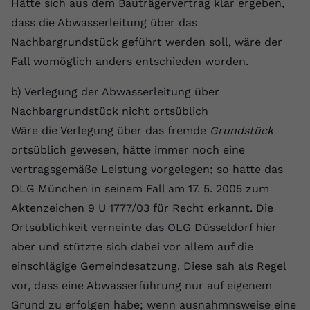
Hätte sich aus dem Bauträgervertrag klar ergeben,
Anbieter
youtube.com
dass die Abwasserleitung über das
Nachbargrundstück geführt werden soll, wäre der
Laufzeit
2 Jahre
Fall womöglich anders entschieden worden.
YouTube setzt dieses Cookie über
b) Verlegung der Abwasserleitung über
Zweck
eingebettete YouTube-Videos und
registriert anonyme statistische Daten.
Nachbargrundstück nicht ortsüblich
Wäre die Verlegung über das fremde
Grundstück
ortsüblich gewesen, hätte immer noch eine
Name
yt-remote-device-id
vertragsgemäße Leistung vorgelegen; so hatte das
Anbieter
Youtube.com
OLG München in seinem Fall am 17. 5. 2005 zum
Aktenzeichen 9 U 1777/03 für Recht erkannt. Die
Laufzeit
Session
Ortsüblichkeit verneinte das OLG Düsseldorf hier
YouTube setzt diesen Cookie, um die
aber und stützte sich dabei vor allem auf die
Videopräferenzen des Benutzers zu
Zweck
einschlägige Gemeindesatzung. Diese sah als Regel
speichern, der eingebettete YouTube-
vor, dass eine Abwasserführung nur auf eigenem
Videos verwendet.
Grund zu erfolgen habe; wenn ausnahmnsweise eine