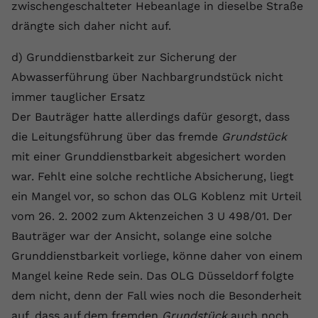
zwischengeschalteter Hebeanlage in dieselbe Straße
registriert eine eindeutige ID, um
drängte sich daher nicht auf.
Zweck
Daten darüber zu speichern, welche
Videos von YouTube der Nutzer
d) Grunddienstbarkeit zur Sicherung der
gesehen hat.
Abwasserführung über Nachbargrundstück nicht
immer tauglicher Ersatz
Name
yt-remote-connected-devices
Der Bauträger hatte allerdings dafür gesorgt, dass
Anbieter
Youtube.com
die Leitungsführung über das fremde
Grundstück
mit einer Grunddienstbarkeit abgesichert worden
Laufzeit
Session
war. Fehlt eine solche rechtliche Absicherung, liegt
YouTube setzt diesen Cookie, um die
ein Mangel vor, so schon das OLG Koblenz mit Urteil
Videopräferenzen des Nutzers zu
vom 26. 2. 2002 zum Aktenzeichen 3 U 498/01. Der
Zweck
speichern, der eingebettete YouTube-
Bauträger war der Ansicht, solange eine solche
Videos verwendet.
Grunddienstbarkeit vorliege, könne daher von einem
Mangel keine Rede sein. Das OLG Düsseldorf folgte
dem nicht, denn der Fall wies noch die Besonderheit
auf, dass auf dem fremden
Grundstück
auch noch