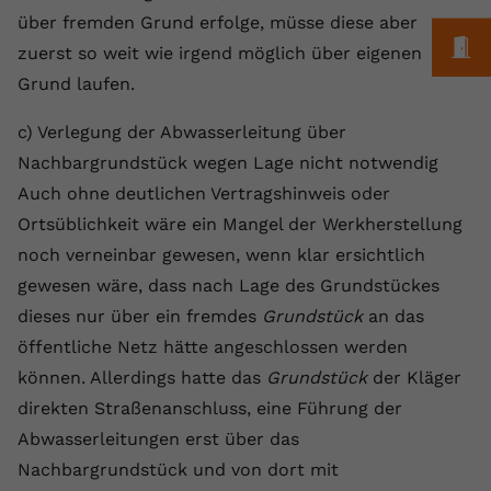
über fremden Grund erfolge, müsse diese aber
Name
yt.innertube::requests
M
zuerst so weit wie irgend möglich über eigenen
Anbieter
youtube.com
Grund laufen.
Laufzeit
Session
c) Verlegung der Abwasserleitung über
Nachbargrundstück wegen Lage nicht notwendig
Dieser von YouTube gesetzte Cookie
Auch ohne deutlichen Vertragshinweis oder
registriert eine eindeutige ID, um
Ortsüblichkeit wäre ein Mangel der Werkherstellung
Zweck
Daten darüber zu speichern, welche
Videos von YouTube der Nutzer
noch verneinbar gewesen, wenn klar ersichtlich
gesehen hat.
gewesen wäre, dass nach Lage des Grundstückes
dieses nur über ein fremdes
Grundstück
an das
Name
yt.innertube::nextId
öffentliche Netz hätte angeschlossen werden
können. Allerdings hatte das
Grundstück
der Kläger
Anbieter
Youtube.com
direkten Straßenanschluss, eine Führung der
Laufzeit
Session
Abwasserleitungen erst über das
Nachbargrundstück und von dort mit
Dieser von YouTube gesetzte Cookie