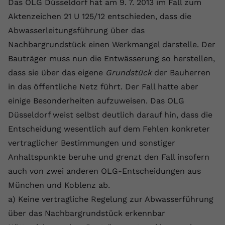
Das OLG Düsseldorf hat am 9. 7. 2013 im Fall zum
Laufzeit
1 Jahr
Name
Cookie-Informationen anzeigen
_gcl au
Zweck
wiederzuerkennen und statistische
Aktenzeichen 21 U 125/12 entschieden, dass die
Informationen zur Nutzung der
Dieser Wert speichert Ihre Consent-
Anbieter
Google Ads
Abwasserleitungsführung über das
Externe Inhalte
Website zu erfassen.
Einstellungen. Unter anderem eine
Wir verwenden auf unserer Website externe Inhalte,
Nachbargrundstück einen Werkmangel darstelle. Der
zufällig generierte ID, für die
Laufzeit
90 Tage
um Ihnen zusätzliche Informationen anzubieten.
Zweck
historische Speicherung Ihrer
Bauträger muss nun die Entwässerung so herstellen,
vorgenommen Einstellungen, falls der
Wird von Google Ads für das
dass sie über das eigene
Grundstück
der Bauherren
Name
Cookie-Informationen anzeigen
vuid
Webseiten-Betreiber dies eingestellt
Conversion-Tracking verwendet, um
Zweck
in das öffentliche Netz führt. Der Fall hatte aber
hat.
Werbeklicks der Nutzung auf unserer
Anbieter
vimeo.com
einige Besonderheiten aufzuweisen. Das OLG
Website zuzuordnen.
Düsseldorf weist selbst deutlich darauf hin, dass die
Laufzeit
2 Jahre
Name
fe_typo_user
Entscheidung wesentlich auf dem Fehlen konkreter
Vimeo installiert dieses Cookie, um
vertraglicher Bestimmungen und sonstiger
Anbieter
VPB.de
Tracking-Informationen zu sammeln,
Anhaltspunkte beruhe und grenzt den Fall insofern
Zweck
indem es eine eindeutige ID zum
Laufzeit
Session
auch von zwei anderen OLG-Entscheidungen aus
Einbetten von Videos auf der Website
setzt.
München und Koblenz ab.
Dieses Cookie wird verwendet, um die
Zweck
Speicherung von
a) Keine vertragliche Regelung zur Abwasserführung
Benutzereinstellungen zu ermöglichen.
über das Nachbargrundstück erkennbar
Name
CONSENT