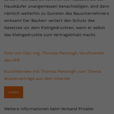
registriert eine eindeutige ID, um
Hauskäufer unangemessen benachteiligen, sind dann
Zweck
Daten darüber zu speichern, welche
nämlich weiterhin zu Gunsten des Bauunternehmers
Videos von YouTube der Nutzer
wirksam! Der Bauherr verliert den Schutz des
gesehen hat.
Gesetzes vor dem Kleingedruckten, wenn er selbst
das Kleingedruckte zum Vertragsinhalt macht.
Name
yt-remote-connected-devices
Anbieter
Youtube.com
Foto von Dipl.-Ing. Thomas Penningh, Vorsitzender
Laufzeit
Session
des VPB
YouTube setzt diesen Cookie, um die
Kurzinterview mit Thomas Penningh zum Thema
Videopräferenzen des Nutzers zu
Zweck
Musterverträge aus dem Internet
speichern, der eingebettete YouTube-
Videos verwendet.
Zurück
Weitere Informationen beim Verband Privater