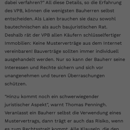
dabei verfahren?" All diese Details, so die Erfahrung
Name
yt.innertube::requests
des VPB, können die wenigsten Bauherren selbst
entscheiden. Als Laien brauchen sie dazu sowohl
Anbieter
youtube.com
bautechnischen als auch baujuristischen Rat.
Laufzeit
Session
Deshalb rät der VPB allen Käufern schlüsselfertiger
Immobilien: Keine Musterverträge aus dem Internet
Dieser von YouTube gesetzte Cookie
vereinbaren! Bauverträge sollten immer individuell
registriert eine eindeutige ID, um
ausgehandelt werden. Nur so kann der Bauherr seine
Zweck
Daten darüber zu speichern, welche
Videos von YouTube der Nutzer
Interessen und Rechte sichern und sich vor
gesehen hat.
unangenehmen und teuren Überraschungen
schützen.
Name
yt.innertube::nextId
"Hinzu kommt noch ein schwerwiegender
Anbieter
Youtube.com
juristischer Aspekt", warnt Thomas Penningh.
Veranlasst ein Bauherr selbst die Verwendung eines
Laufzeit
Session
Mustervertrags, dann trägt er auch das Risiko, wenn
Dieser von YouTube gesetzte Cookie
es zum Rechtsstreit kommt. Alle Klauseln, die den