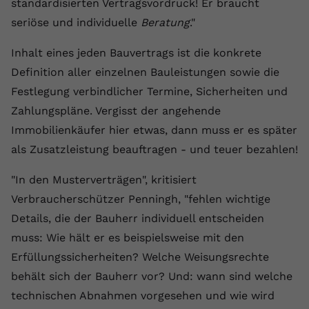
standardisierten Vertragsvordruck! Er braucht
Anbieter
youtube.com
seriöse und individuelle
Beratung
."
Laufzeit
2 Jahre
Inhalt eines jeden Bauvertrags ist die konkrete
Definition aller einzelnen Bauleistungen sowie die
YouTube setzt dieses Cookie über
Festlegung verbindlicher Termine, Sicherheiten und
Zweck
eingebettete YouTube-Videos und
registriert anonyme statistische Daten.
Zahlungspläne. Vergisst der angehende
Immobilienkäufer hier etwas, dann muss er es später
als Zusatzleistung beauftragen - und teuer bezahlen!
Name
yt-remote-device-id
"In den Musterverträgen", kritisiert
Anbieter
Youtube.com
Verbraucherschützer Penningh, "fehlen wichtige
Laufzeit
Session
Details, die der Bauherr individuell entscheiden
muss: Wie hält er es beispielsweise mit den
YouTube setzt diesen Cookie, um die
Videopräferenzen des Benutzers zu
Erfüllungssicherheiten? Welche Weisungsrechte
Zweck
speichern, der eingebettete YouTube-
behält sich der Bauherr vor? Und: wann sind welche
Videos verwendet.
technischen Abnahmen vorgesehen und wie wird