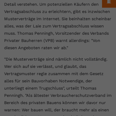
M
Laufzeit
1 Jahr
Name
Cookie-Informationen anzeigen
_gcl au
Detail verstehen. Um potenziellen Käufern den
Zweck
wiederzuerkennen und statistische
Informationen zur Nutzung der
Vertragsabschluss zu erleichtern, gibt es inzwischen
Dieser Wert speichert Ihre Consent-
Anbieter
Google Ads
Externe Inhalte
Website zu erfassen.
Einstellungen. Unter anderem eine
Musterverträge im Internet. Sie beinhalten scheinbar
Wir verwenden auf unserer Website externe Inhalte,
zufällig generierte ID, für die
Laufzeit
90 Tage
alles, was der Laie zum Vertragsabschluss wissen
um Ihnen zusätzliche Informationen anzubieten.
Zweck
historische Speicherung Ihrer
muss. Thomas Penningh, Vorsitzender des Verbands
vorgenommen Einstellungen, falls der
Wird von Google Ads für das
Name
Cookie-Informationen anzeigen
vuid
Privater Bauherren (VPB) warnt allerdings: "Von
Webseiten-Betreiber dies eingestellt
Conversion-Tracking verwendet, um
Zweck
hat.
Werbeklicks der Nutzung auf unserer
diesen Angeboten raten wir ab."
Anbieter
vimeo.com
Website zuzuordnen.
"Die Musterverträge sind nämlich nicht vollständig.
Laufzeit
2 Jahre
Name
fe_typo_user
Wer sich auf sie verlässt, und glaubt, das
Vimeo installiert dieses Cookie, um
Vertragsmuster regle zusammen mit dem Gesetz
Anbieter
VPB.de
Tracking-Informationen zu sammeln,
alles für sein Bauvorhaben Notwendige, der
Zweck
indem es eine eindeutige ID zum
Laufzeit
Session
unterliegt einem Trugschluss", urteilt Thomas
Einbetten von Videos auf der Website
setzt.
Penningh. "Als ältester Verbraucherschutzverband im
Dieses Cookie wird verwendet, um die
Zweck
Speicherung von
Bereich des privaten Bauens können wir davor nur
Benutzereinstellungen zu ermöglichen.
warnen: Wer bauen will, der braucht mehr als einen
Name
CONSENT