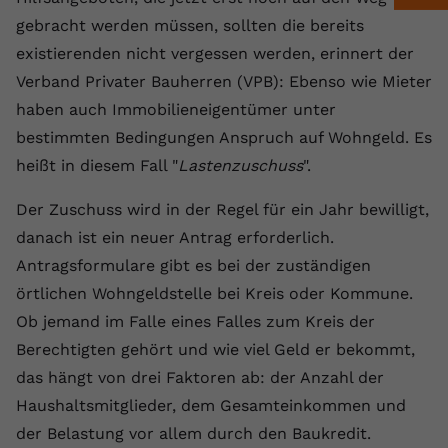
Laufzeit
1 Jahr
Name
Cookie-Informationen anzeigen
_gcl au
Zweck
wiederzuerkennen und statistische
gebracht werden müssen, sollten die bereits
Informationen zur Nutzung der
Dieser Wert speichert Ihre Consent-
Anbieter
Google Ads
existierenden nicht vergessen werden, erinnert der
Externe Inhalte
Website zu erfassen.
Einstellungen. Unter anderem eine
Verband Privater Bauherren (VPB): Ebenso wie Mieter
Wir verwenden auf unserer Website externe Inhalte,
zufällig generierte ID, für die
Laufzeit
90 Tage
um Ihnen zusätzliche Informationen anzubieten.
haben auch Immobilieneigentümer unter
Zweck
historische Speicherung Ihrer
vorgenommen Einstellungen, falls der
bestimmten Bedingungen Anspruch auf Wohngeld. Es
Wird von Google Ads für das
Name
Cookie-Informationen anzeigen
vuid
Webseiten-Betreiber dies eingestellt
Conversion-Tracking verwendet, um
heißt in diesem Fall "
Lastenzuschuss
".
Zweck
hat.
Werbeklicks der Nutzung auf unserer
Anbieter
vimeo.com
Website zuzuordnen.
Der Zuschuss wird in der Regel für ein Jahr bewilligt,
Laufzeit
2 Jahre
danach ist ein neuer Antrag erforderlich.
Name
fe_typo_user
Antragsformulare gibt es bei der zuständigen
Vimeo installiert dieses Cookie, um
Anbieter
VPB.de
örtlichen Wohngeldstelle bei Kreis oder Kommune.
Tracking-Informationen zu sammeln,
Ob jemand im Falle eines Falles zum Kreis der
Zweck
indem es eine eindeutige ID zum
Laufzeit
Session
Einbetten von Videos auf der Website
Berechtigten gehört und wie viel Geld er bekommt,
setzt.
Dieses Cookie wird verwendet, um die
das hängt von drei Faktoren ab: der Anzahl der
Zweck
Speicherung von
Haushaltsmitglieder, dem Gesamteinkommen und
Benutzereinstellungen zu ermöglichen.
Name
CONSENT
der Belastung vor allem durch den Baukredit.