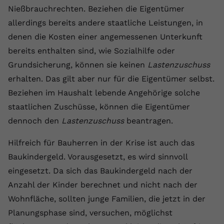
Nießbrauchrechten. Beziehen die Eigentümer
Name
yt.innertube::requests
allerdings bereits andere staatliche Leistungen, in
denen die Kosten einer angemessenen Unterkunft
Anbieter
youtube.com
bereits enthalten sind, wie Sozialhilfe oder
Laufzeit
Session
Grundsicherung, können sie keinen
Lastenzuschuss
erhalten. Das gilt aber nur für die Eigentümer selbst.
Dieser von YouTube gesetzte Cookie
registriert eine eindeutige ID, um
Beziehen im Haushalt lebende Angehörige solche
Zweck
Daten darüber zu speichern, welche
staatlichen Zuschüsse, können die Eigentümer
Videos von YouTube der Nutzer
dennoch den
Lastenzuschuss
beantragen.
gesehen hat.
Hilfreich für Bauherren in der Krise ist auch das
Name
yt.innertube::nextId
Baukindergeld. Vorausgesetzt, es wird sinnvoll
eingesetzt. Da sich das Baukindergeld nach der
Anbieter
Youtube.com
Anzahl der Kinder berechnet und nicht nach der
Wohnfläche, sollten junge Familien, die jetzt in der
Laufzeit
Session
Planungsphase sind, versuchen, möglichst
Dieser von YouTube gesetzte Cookie