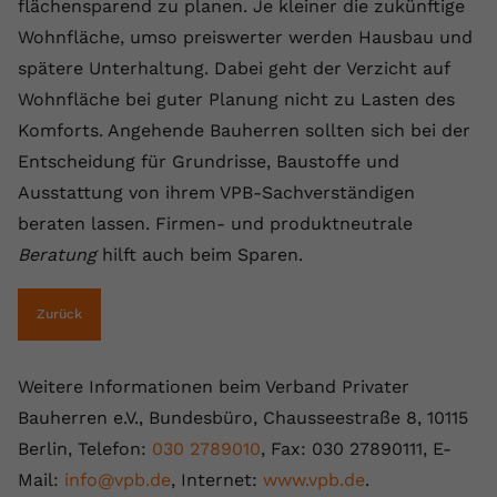
flächensparend zu planen. Je kleiner die zukünftige
registriert eine eindeutige ID, um
Wohnfläche, umso preiswerter werden Hausbau und
Zweck
Daten darüber zu speichern, welche
Videos von YouTube der Nutzer
spätere Unterhaltung. Dabei geht der Verzicht auf
gesehen hat.
Wohnfläche bei guter Planung nicht zu Lasten des
Komforts. Angehende Bauherren sollten sich bei der
Entscheidung für Grundrisse, Baustoffe und
Name
yt-remote-connected-devices
Ausstattung von ihrem VPB-Sachverständigen
Anbieter
Youtube.com
beraten lassen. Firmen- und produktneutrale
Beratung
hilft auch beim Sparen.
Laufzeit
Session
YouTube setzt diesen Cookie, um die
Zurück
Videopräferenzen des Nutzers zu
Zweck
speichern, der eingebettete YouTube-
Videos verwendet.
Weitere Informationen beim Verband Privater
Bauherren e.V., Bundesbüro, Chausseestraße 8, 10115
Berlin, Telefon:
030 2789010
, Fax: 030 27890111, E-
Mail:
info@vpb.de
, Internet:
www.vpb.de
.