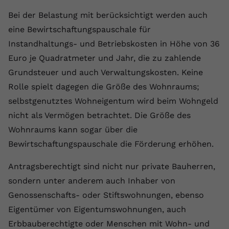
Anbieter
youtube.com
Bei der Belastung mit berücksichtigt werden auch
eine Bewirtschaftungspauschale für
Laufzeit
2 Jahre
Instandhaltungs- und Betriebskosten in Höhe von 36
YouTube setzt dieses Cookie über
Euro je Quadratmeter und Jahr, die zu zahlende
Zweck
eingebettete YouTube-Videos und
Grundsteuer und auch Verwaltungskosten. Keine
registriert anonyme statistische Daten.
Rolle spielt dagegen die Größe des Wohnraums;
selbstgenutztes Wohneigentum wird beim Wohngeld
Name
yt-remote-device-id
nicht als Vermögen betrachtet. Die Größe des
Wohnraums kann sogar über die
Anbieter
Youtube.com
Bewirtschaftungspauschale die Förderung erhöhen.
Laufzeit
Session
Antragsberechtigt sind nicht nur private Bauherren,
YouTube setzt diesen Cookie, um die
sondern unter anderem auch Inhaber von
Videopräferenzen des Benutzers zu
Genossenschafts- oder Stiftswohnungen, ebenso
Zweck
speichern, der eingebettete YouTube-
Eigentümer von Eigentumswohnungen, auch
Videos verwendet.
Erbbauberechtigte oder Menschen mit Wohn- und