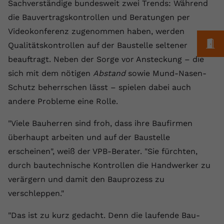
Laufzeit
1 Jahr
Sachverständige bundesweit zwei Trends: Während
Name
Cookie-Informationen anzeigen
_gcl au
Zweck
wiederzuerkennen und statistische
die Bauvertragskontrollen und Beratungen per
Informationen zur Nutzung der
Dieser Wert speichert Ihre Consent-
Anbieter
Google Ads
Externe Inhalte
Videokonferenz zugenommen haben, werden
Website zu erfassen.
Einstellungen. Unter anderem eine
M
Wir verwenden auf unserer Website externe Inhalte,
Qualitätskontrollen auf der Baustelle seltener
zufällig generierte ID, für die
Laufzeit
90 Tage
um Ihnen zusätzliche Informationen anzubieten.
Zweck
historische Speicherung Ihrer
beauftragt. Neben der Sorge vor Ansteckung – die
vorgenommen Einstellungen, falls der
Wird von Google Ads für das
sich mit dem nötigen
Abstand
sowie Mund-Nasen-
Name
Cookie-Informationen anzeigen
vuid
Webseiten-Betreiber dies eingestellt
Conversion-Tracking verwendet, um
Zweck
Schutz beherrschen lässt – spielen dabei auch
hat.
Werbeklicks der Nutzung auf unserer
Anbieter
vimeo.com
andere Probleme eine Rolle.
Website zuzuordnen.
Laufzeit
2 Jahre
Name
fe_typo_user
"Viele Bauherren sind froh, dass ihre Baufirmen
überhaupt arbeiten und auf der Baustelle
Vimeo installiert dieses Cookie, um
Anbieter
VPB.de
Tracking-Informationen zu sammeln,
erscheinen", weiß der VPB-Berater. "Sie fürchten,
Zweck
indem es eine eindeutige ID zum
durch bautechnische Kontrollen die Handwerker zu
Laufzeit
Session
Einbetten von Videos auf der Website
verärgern und damit den Bauprozess zu
setzt.
Dieses Cookie wird verwendet, um die
verschleppen."
Zweck
Speicherung von
Benutzereinstellungen zu ermöglichen.
"Das ist zu kurz gedacht. Denn die laufende Bau-
Name
CONSENT