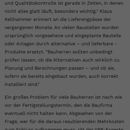
und Qualitätskontrolle ist gerade in Zeiten, in denen
Anbieter
youtube.com
nicht alles glatt läuft, besonders wichtig." Klaus
Kellhammer erinnert an die Lieferengpässe der
Laufzeit
2 Jahre
vergangenen Monate. An vielen Baustellen wurden
YouTube setzt dieses Cookie über
ursprünglich vorgesehene und eingeplante Bauteile
Zweck
eingebettete YouTube-Videos und
oder Anlagen durch alternative – und lieferbare -
registriert anonyme statistische Daten.
Produkte ersetzt. "Bauherren sollten unbedingt
prüfen lassen, ob die Alternativen auch wirklich zu
Name
yt-remote-device-id
Planung und Berechnungen passen – und ob sie,
sofern sie bereits eingebaut wurden, auch korrekt
Anbieter
Youtube.com
installiert sind."
Laufzeit
Session
Ein großes Problem für viele Bauherren ist nach wie
YouTube setzt diesen Cookie, um die
vor der Fertigstellungstermin, den die Baufirma
Videopräferenzen des Benutzers zu
Zweck
eventuell nicht halten kann. Abgesehen von der
speichern, der eingebettete YouTube-
Videos verwendet.
Frage, wer für die daraus resultierenden Mehrkosten
zum Schluss aufkommen muss, rät der VPB-Experte