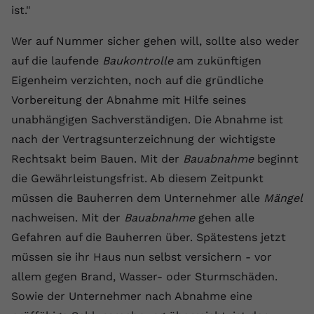
ist."
registriert eine eindeutige ID, um
Zweck
Daten darüber zu speichern, welche
Wer auf Nummer sicher gehen will, sollte also weder
Videos von YouTube der Nutzer
gesehen hat.
auf die laufende
Baukontrolle
am zukünftigen
Eigenheim verzichten, noch auf die gründliche
Vorbereitung der Abnahme mit Hilfe seines
Name
yt-remote-connected-devices
unabhängigen Sachverständigen. Die Abnahme ist
Anbieter
Youtube.com
nach der Vertragsunterzeichnung der wichtigste
Rechtsakt beim Bauen. Mit der
Bauabnahme
beginnt
Laufzeit
Session
die Gewährleistungsfrist. Ab diesem Zeitpunkt
YouTube setzt diesen Cookie, um die
müssen die Bauherren dem Unternehmer alle
Mängel
Videopräferenzen des Nutzers zu
Zweck
nachweisen. Mit der
Bauabnahme
gehen alle
speichern, der eingebettete YouTube-
Gefahren auf die Bauherren über. Spätestens jetzt
Videos verwendet.
müssen sie ihr Haus nun selbst versichern - vor
allem gegen Brand, Wasser- oder Sturmschäden.
Sowie der Unternehmer nach Abnahme eine