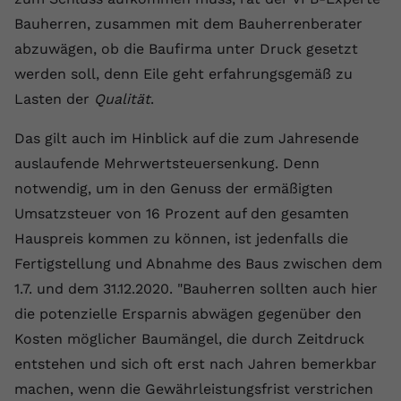
Bauherren, zusammen mit dem Bauherrenberater
Name
yt.innertube::requests
abzuwägen, ob die Baufirma unter Druck gesetzt
Anbieter
youtube.com
werden soll, denn Eile geht erfahrungsgemäß zu
Lasten der
Qualität
.
Laufzeit
Session
Das gilt auch im Hinblick auf die zum Jahresende
Dieser von YouTube gesetzte Cookie
auslaufende Mehrwertsteuersenkung. Denn
registriert eine eindeutige ID, um
Zweck
Daten darüber zu speichern, welche
notwendig, um in den Genuss der ermäßigten
Videos von YouTube der Nutzer
Umsatzsteuer von 16 Prozent auf den gesamten
gesehen hat.
Hauspreis kommen zu können, ist jedenfalls die
Fertigstellung und Abnahme des Baus zwischen dem
Name
yt.innertube::nextId
1.7. und dem 31.12.2020. "Bauherren sollten auch hier
die potenzielle Ersparnis abwägen gegenüber den
Anbieter
Youtube.com
Kosten möglicher Baumängel, die durch Zeitdruck
Laufzeit
Session
entstehen und sich oft erst nach Jahren bemerkbar
machen, wenn die Gewährleistungsfrist verstrichen
Dieser von YouTube gesetzte Cookie