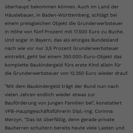
überhaupt bekommen können. Auch im Land der
Anbieter
youtube.com
Häuslebauer, in Baden-Württemberg, schlägt bei
Laufzeit
2 Jahre
einem preisgleichen Objekt die Grunderwerbsteuer
in Höhe von fünf Prozent mit 17.500 Euro zu Buche.
YouTube setzt dieses Cookie über
Und sogar in Bayern, das als einziges Bundesland
Zweck
eingebettete YouTube-Videos und
registriert anonyme statistische Daten.
nach wie vor nur 3,5 Prozent Grunderwerbsteuer
eintreibt, geht bei einem 350.000-Euro-Objekt das
komplette Baukindergeld fürs erste Kind allein für
Name
yt-remote-device-id
die Grunderwerbsteuer von 12.250 Euro wieder drauf.
Anbieter
Youtube.com
"Mit dem Baukindergeld trägt der Bund nun nach
Laufzeit
Session
vielen Jahren endlich wieder etwas zur
Bauförderung von jungen Familien bei", konstatiert
YouTube setzt diesen Cookie, um die
Videopräferenzen des Benutzers zu
VPB-Hauptgeschäftsführerin Dipl.-Ing. Corinna
Zweck
speichern, der eingebettete YouTube-
Merzyn. "Das ist überfällig, denn gerade private
Videos verwendet.
Bauherren schultern bereits heute viele Lasten und