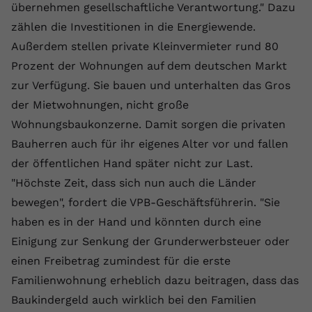
übernehmen gesellschaftliche Verantwortung." Dazu
Name
yt.innertube::requests
zählen die Investitionen in die Energiewende.
Außerdem stellen private Kleinvermieter rund 80
Anbieter
youtube.com
Prozent der Wohnungen auf dem deutschen Markt
Laufzeit
Session
zur Verfügung. Sie bauen und unterhalten das Gros
der Mietwohnungen, nicht große
Dieser von YouTube gesetzte Cookie
Wohnungsbaukonzerne. Damit sorgen die privaten
registriert eine eindeutige ID, um
Zweck
Daten darüber zu speichern, welche
Bauherren auch für ihr eigenes Alter vor und fallen
Videos von YouTube der Nutzer
der öffentlichen Hand später nicht zur Last.
gesehen hat.
"Höchste Zeit, dass sich nun auch die Länder
bewegen", fordert die VPB-Geschäftsführerin. "Sie
Name
yt.innertube::nextId
haben es in der Hand und könnten durch eine
Einigung zur Senkung der Grunderwerbsteuer oder
Anbieter
Youtube.com
einen Freibetrag zumindest für die erste
Laufzeit
Session
Familienwohnung erheblich dazu beitragen, dass das
Baukindergeld auch wirklich bei den Familien
Dieser von YouTube gesetzte Cookie