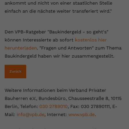
ankommt und nicht von einer staatlichen Stelle
registriert eine eindeutige ID, um
Zweck
Daten darüber zu speichern, welche
einfach an die nächste weiter transferiert wird."
Videos von YouTube der Nutzer
gesehen hat.
Den VPB-Ratgeber "Baukindergeld - so geht's"
können Interessierte ab sofort
kostenlos hier
Name
yt-remote-connected-devices
herunterladen
. "Fragen und Antworten" zum Thema
Anbieter
Youtube.com
Baukindergeld haben wir hier zusammengestellt.
Laufzeit
Session
Zurück
YouTube setzt diesen Cookie, um die
Videopräferenzen des Nutzers zu
Zweck
Weitere Informationen beim Verband Privater
speichern, der eingebettete YouTube-
Videos verwendet.
Bauherren e.V., Bundesbüro, Chausseestraße 8, 10115
Berlin, Telefon:
030 2789010
, Fax: 030 27890111, E-
Mail:
info@vpb.de
, Internet:
www.vpb.de
.