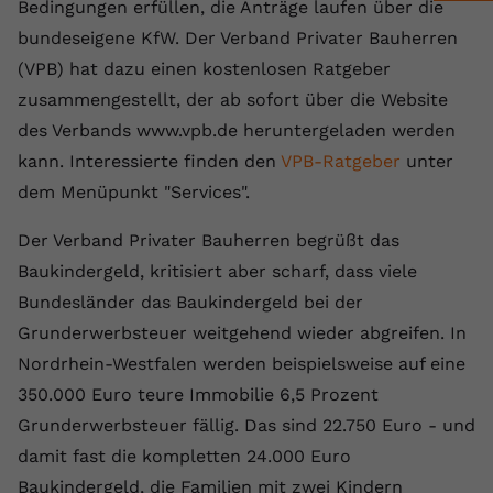
Laufzeit
1 Jahr
Bedingungen erfüllen, die Anträge laufen über die
Name
Cookie-Informationen anzeigen
_gcl au
Zweck
wiederzuerkennen und statistische
bundeseigene KfW. Der Verband Privater Bauherren
Informationen zur Nutzung der
Dieser Wert speichert Ihre Consent-
Anbieter
Google Ads
Externe Inhalte
(VPB) hat dazu einen kostenlosen Ratgeber
Website zu erfassen.
Einstellungen. Unter anderem eine
Wir verwenden auf unserer Website externe Inhalte,
zusammengestellt, der ab sofort über die Website
zufällig generierte ID, für die
Laufzeit
90 Tage
um Ihnen zusätzliche Informationen anzubieten.
Zweck
historische Speicherung Ihrer
des Verbands www.vpb.de heruntergeladen werden
vorgenommen Einstellungen, falls der
Wird von Google Ads für das
kann. Interessierte finden den
VPB-Ratgeber
unter
Name
Cookie-Informationen anzeigen
vuid
Webseiten-Betreiber dies eingestellt
Conversion-Tracking verwendet, um
Zweck
dem Menüpunkt "Services".
hat.
Werbeklicks der Nutzung auf unserer
Anbieter
vimeo.com
Website zuzuordnen.
Der Verband Privater Bauherren begrüßt das
Laufzeit
2 Jahre
Name
fe_typo_user
Baukindergeld, kritisiert aber scharf, dass viele
Bundesländer das Baukindergeld bei der
Vimeo installiert dieses Cookie, um
Anbieter
VPB.de
Tracking-Informationen zu sammeln,
Grunderwerbsteuer weitgehend wieder abgreifen. In
Zweck
indem es eine eindeutige ID zum
Nordrhein-Westfalen werden beispielsweise auf eine
Laufzeit
Session
Einbetten von Videos auf der Website
350.000 Euro teure Immobilie 6,5 Prozent
setzt.
Dieses Cookie wird verwendet, um die
Grunderwerbsteuer fällig. Das sind 22.750 Euro - und
Zweck
Speicherung von
damit fast die kompletten 24.000 Euro
Benutzereinstellungen zu ermöglichen.
Name
CONSENT
Baukindergeld, die Familien mit zwei Kindern