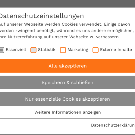
Datenschutzeinstellungen
SACHVERSTÄNDIGE FINDEN!
Auf unserer Webseite werden Cookies verwendet. Einige davon
werden zwingend benötigt, während es uns andere ermöglichen,
Ihre Nutzererfahrung auf unserer Webseite zu verbessern.
e Mitgliedschaft
Über den VPB
Karriere
Essenziell
Statistik
Marketing
Externe Inhalte
Alle akzeptieren
rbraucherschutz am Bau: VPB-Regionalbüro Bremen zieh
Speichern & schließen
Verbraucherschutz 
Nur essenzielle Cookies akzeptieren
Regionalbüro Breme
Weitere Informationen anzeigen
Essenziell
Essenzielle Cookies werden für grundlegende Funktionen der
Datenschutzerklärun
29.06.2021
Webseite benötigt. Dadurch ist gewährleistet, dass die