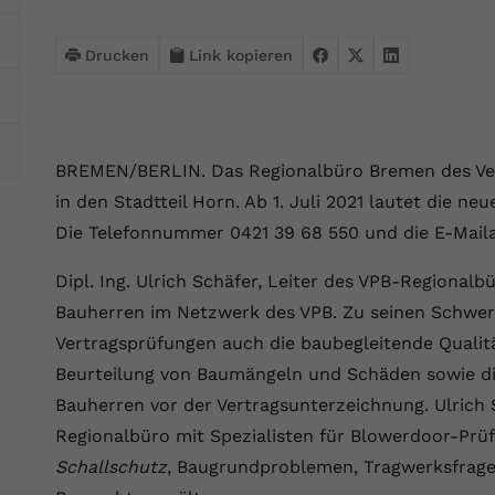
Webseite einwandfrei funktioniert.
Name
Cookie-Informationen anzeigen
cookie_optin
Drucken
Link kopieren
Anbieter
VPB.de
Statistik
Diese Technologien ermöglichen es uns, die Nutzung der
Laufzeit
1 Jahr
Website zu analysieren, um die Leistung zu messen und zu
BREMEN/BERLIN. Das Regionalbüro Bremen des Ver
verbessern.
Dieses Cookie wird verwendet, um Ihre
in den Stadtteil Horn. Ab 1. Juli 2021 lautet die n
Zweck
Cookie-Einstellungen für diese Website zu
Name
Cookie-Informationen anzeigen
_ga
Die Telefonnummer 0421 39 68 550 und die E-Mail
speichern.
Anbieter
Google Analytics 4
Dipl. Ing. Ulrich Schäfer, Leiter des VPB-Regionalb
Marketing
Bauherren im Netzwerk des VPB. Zu seinen Schwe
Name
SgCookieOptin.lastPreferences
Marketing-Cookies ermöglichen es uns, Ihnen relevante
Laufzeit
2 Jahre
Werbung anzuzeigen und den Erfolg unserer Werbekampagnen
Vertragsprüfungen auch die baubegleitende Qualitä
Anbieter
VPB.de
zu messen.
Wird von Google Analytics 4 verwendet, um
Beurteilung von Baumängeln und Schäden sowie di
Nutzer wiederzuerkennen und statistische
Bauherren vor der Vertragsunterzeichnung. Ulrich 
Laufzeit
1 Jahr
Zweck
Name
Cookie-Informationen anzeigen
_gcl au
Informationen zur Nutzung der Website zu
Regionalbüro mit Spezialisten für Blowerdoor-Prü
erfassen.
Dieser Wert speichert Ihre Consent-
Anbieter
Google Ads
Schallschutz
, Baugrundproblemen, Tragwerksfrag
Externe Inhalte
Einstellungen. Unter anderem eine zufällig