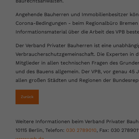
Baurechtsanwälten.
Wir verwenden auf unserer Website externe Inhalte, um Ihnen
generierte ID, für die historische
Laufzeit
90 Tage
Zweck
zusätzliche Informationen anzubieten.
Speicherung Ihrer vorgenommen
Angehende Bauherren und Immobilienbesitzer könn
Einstellungen, falls der Webseiten-Betreiber
Wird von Google Ads für das Conversion-
Name
Cookie-Informationen anzeigen
vuid
dies eingestellt hat.
Corona-Bedingungen - beim Regionalbüro Bremen 
Zweck
Tracking verwendet, um Werbeklicks der
Nutzung auf unserer Website zuzuordnen.
Informationsmaterial über die Arbeit des VPB beste
Anbieter
vimeo.com
Name
fe_typo_user
Der Verband Privater Bauherren ist eine unabhängi
Laufzeit
2 Jahre
Verbraucherschutzgemeinschaft. Die Experten in 
Anbieter
VPB.de
Vimeo installiert dieses Cookie, um
Mitglieder in allen technischen Fragen des Grund
Tracking-Informationen zu sammeln, indem
Laufzeit
Session
Zweck
und des Bauens allgemein. Der VPB, vor genau 45 J
es eine eindeutige ID zum Einbetten von
allen großen Städten und Regionen der Bundesrepu
Videos auf der Website setzt.
Dieses Cookie wird verwendet, um die
Zweck
Speicherung von Benutzereinstellungen zu
ermöglichen.
Zurück
Name
CONSENT
Anbieter
youtube.com
Weitere Informationen beim Verband Privater Bauhe
Laufzeit
2 Jahre
10115 Berlin, Telefon:
030 2789010
, Fax: 030 278901
www.vpb.de
.