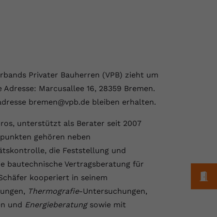
bands Privater Bauherren (VPB) zieht um
eue Adresse: Marcusallee 16, 28359 Bremen.
adresse bremen@vpb.de bleiben erhalten.
üros, unterstützt als Berater seit 2007
rpunkten gehören neben
tskontrolle, die Feststellung und
e bautechnische Vertragsberatung für
M
Schäfer kooperiert in seinem
fungen,
Thermografie
-Untersuchungen,
en und
Energieberatung
sowie mit