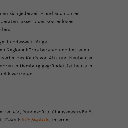
en sich jederzeit - und auch unter
beraten lassen oder kostenloses
llen.
ge, bundesweit tätige
den Regionalbüros beraten und betreuen
erwerbs, des Kaufs von Alt- und Neubauten
ahren in Hamburg gegründet, ist heute in
blik vertreten.
rren e.V., Bundesbüro, Chausseestraße 8,
11, E-Mail:
info@vpb.de
, Internet: