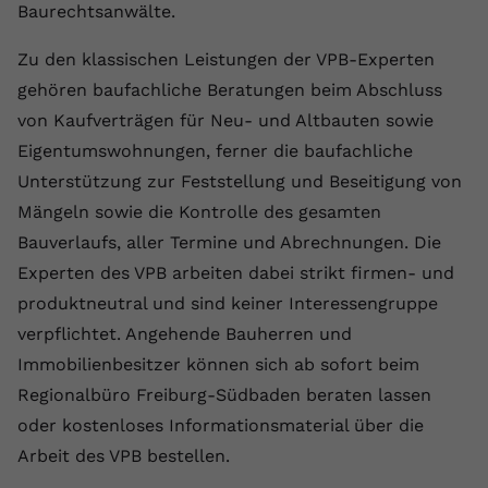
Baurechtsanwälte.
Anbieter
youtube.com
Zu den klassischen Leistungen der VPB-Experten
Laufzeit
2 Jahre
gehören baufachliche Beratungen beim Abschluss
von Kaufverträgen für Neu- und Altbauten sowie
YouTube setzt dieses Cookie über
Zweck
eingebettete YouTube-Videos und
Eigentumswohnungen, ferner die baufachliche
registriert anonyme statistische Daten.
Unterstützung zur Feststellung und Beseitigung von
Mängeln sowie die Kontrolle des gesamten
Name
yt-remote-device-id
Bauverlaufs, aller Termine und Abrechnungen. Die
Experten des VPB arbeiten dabei strikt firmen- und
Anbieter
Youtube.com
produktneutral und sind keiner Interessengruppe
verpflichtet. Angehende Bauherren und
Laufzeit
Session
Immobilienbesitzer können sich ab sofort beim
YouTube setzt diesen Cookie, um die
Regionalbüro Freiburg-Südbaden beraten lassen
Videopräferenzen des Benutzers zu
Zweck
oder kostenloses Informationsmaterial über die
speichern, der eingebettete YouTube-
Videos verwendet.
Arbeit des VPB bestellen.