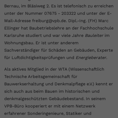
Laufzeit
1 Jahr
Name
Cookie-Informationen anzeigen
_gcl au
Zweck
wiederzuerkennen und statistische
Bernau, im Bläsiweg 2. Es ist telefonisch zu erreichen
Informationen zur Nutzung der
Dieser Wert speichert Ihre Consent-
unter der Nummer 07675 - 203322 und unter der E-
Anbieter
Google Ads
Externe Inhalte
Website zu erfassen.
Einstellungen. Unter anderem eine
Mail-Adresse freiburg@vpb.de. Dipl.-Ing. (FH) Marc
Wir verwenden auf unserer Website externe Inhalte,
zufällig generierte ID, für die
Laufzeit
90 Tage
Ellinger hat Baubetriebslehre an der Fachhochschule
um Ihnen zusätzliche Informationen anzubieten.
Zweck
historische Speicherung Ihrer
Karlsruhe studiert und war viele Jahre
Bauleiter
im
vorgenommen Einstellungen, falls der
Wird von Google Ads für das
Name
Cookie-Informationen anzeigen
vuid
Webseiten-Betreiber dies eingestellt
Conversion-Tracking verwendet, um
Wohnungsbau. Er ist unter anderem
Zweck
hat.
Werbeklicks der Nutzung auf unserer
Sachverständiger für Schäden an Gebäuden, Experte
Anbieter
vimeo.com
Website zuzuordnen.
für Luftdichtigkeitsprüfungen und
Energieberater
.
Laufzeit
2 Jahre
Name
fe_typo_user
Als aktives Mitglied in der WTA (Wissenschaftlich
Vimeo installiert dieses Cookie, um
Anbieter
VPB.de
Technische Arbeitsgemeinschaft für
Tracking-Informationen zu sammeln,
Bauwerkserhaltung und Denkmalpflege e.V.) kennt er
Zweck
indem es eine eindeutige ID zum
Laufzeit
Session
Einbetten von Videos auf der Website
sich auch aus beim Bauen im historischen und
setzt.
Dieses Cookie wird verwendet, um die
denkmalgeschützten Gebäudebestand. In seinem
Zweck
Speicherung von
VPB-Büro kooperiert er mit einem Netzwerk
Benutzereinstellungen zu ermöglichen.
erfahrener Sonderingenieure, Statiker und
Name
CONSENT