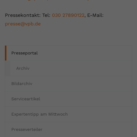
registriert eine eindeutige ID, um
Zweck
Daten darüber zu speichern, welche
Pressekontakt: Tel:
030 27890122
, E-Mail:
Videos von YouTube der Nutzer
presse@vpb.de
gesehen hat.
Name
yt-remote-connected-devices
Presseportal
Anbieter
Youtube.com
Archiv
Laufzeit
Session
Bildarchiv
YouTube setzt diesen Cookie, um die
Videopräferenzen des Nutzers zu
Zweck
speichern, der eingebettete YouTube-
Serviceartikel
Videos verwendet.
Expertentipp am Mittwoch
Presseverteiler