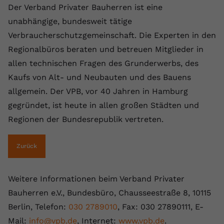
Der Verband Privater Bauherren ist eine
Name
yt.innertube::requests
unabhängige, bundesweit tätige
Verbraucherschutzgemeinschaft. Die Experten in den
Anbieter
youtube.com
Regionalbüros beraten und betreuen Mitglieder in
Laufzeit
Session
allen technischen Fragen des Grunderwerbs, des
Kaufs von Alt- und Neubauten und des Bauens
Dieser von YouTube gesetzte Cookie
allgemein. Der VPB, vor 40 Jahren in Hamburg
registriert eine eindeutige ID, um
Zweck
Daten darüber zu speichern, welche
gegründet, ist heute in allen großen Städten und
Videos von YouTube der Nutzer
Regionen der Bundesrepublik vertreten.
gesehen hat.
Zurück
Name
yt.innertube::nextId
Anbieter
Youtube.com
Weitere Informationen beim Verband Privater
Bauherren e.V., Bundesbüro, Chausseestraße 8, 10115
Laufzeit
Session
Berlin, Telefon:
030 2789010
, Fax: 030 27890111, E-
Mail:
info@vpb.de
Dieser von YouTube gesetzte Cookie
, Internet:
www.vpb.de
.