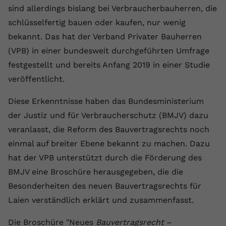
Laufzeit
1 Jahr
Name
Cookie-Informationen anzeigen
_gcl au
sind allerdings bislang bei Verbraucherbauherren, die
Zweck
wiederzuerkennen und statistische
Informationen zur Nutzung der
schlüsselfertig bauen oder kaufen, nur wenig
Dieser Wert speichert Ihre Consent-
Anbieter
Google Ads
Externe Inhalte
Website zu erfassen.
Einstellungen. Unter anderem eine
bekannt. Das hat der Verband Privater Bauherren
Wir verwenden auf unserer Website externe Inhalte,
zufällig generierte ID, für die
Laufzeit
90 Tage
(VPB) in einer bundesweit durchgeführten Umfrage
um Ihnen zusätzliche Informationen anzubieten.
Zweck
historische Speicherung Ihrer
festgestellt und bereits Anfang 2019 in einer Studie
vorgenommen Einstellungen, falls der
Wird von Google Ads für das
Name
Cookie-Informationen anzeigen
vuid
veröffentlicht.
Webseiten-Betreiber dies eingestellt
Conversion-Tracking verwendet, um
Zweck
hat.
Werbeklicks der Nutzung auf unserer
Anbieter
vimeo.com
Diese Erkenntnisse haben das Bundesministerium
Website zuzuordnen.
der Justiz und für Verbraucherschutz (BMJV) dazu
Laufzeit
2 Jahre
Name
fe_typo_user
veranlasst, die Reform des Bauvertragsrechts noch
Vimeo installiert dieses Cookie, um
einmal auf breiter Ebene bekannt zu machen. Dazu
Anbieter
VPB.de
Tracking-Informationen zu sammeln,
hat der VPB unterstützt durch die Förderung des
Zweck
indem es eine eindeutige ID zum
Laufzeit
Session
BMJV eine Broschüre herausgegeben, die die
Einbetten von Videos auf der Website
setzt.
Besonderheiten des neuen Bauvertragsrechts für
Dieses Cookie wird verwendet, um die
Zweck
Speicherung von
Laien verständlich erklärt und zusammenfasst.
Benutzereinstellungen zu ermöglichen.
Name
CONSENT
Die Broschüre "Neues
Bauvertragsrecht
–