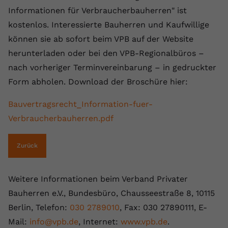
Informationen für Verbraucherbauherren" ist
Anbieter
youtube.com
kostenlos. Interessierte Bauherren und Kaufwillige
Laufzeit
2 Jahre
können sie ab sofort beim VPB auf der Website
herunterladen oder bei den VPB-Regionalbüros –
YouTube setzt dieses Cookie über
nach vorheriger Terminvereinbarung – in gedruckter
Zweck
eingebettete YouTube-Videos und
registriert anonyme statistische Daten.
Form abholen. Download der Broschüre hier:
Bauvertragsrecht_Information-fuer-
Name
yt-remote-device-id
Verbraucherbauherren.pdf
Anbieter
Youtube.com
Zurück
Laufzeit
Session
YouTube setzt diesen Cookie, um die
Weitere Informationen beim Verband Privater
Videopräferenzen des Benutzers zu
Bauherren e.V., Bundesbüro, Chausseestraße 8, 10115
Zweck
speichern, der eingebettete YouTube-
Berlin, Telefon:
030 2789010
, Fax: 030 27890111, E-
Videos verwendet.
Mail:
info@vpb.de
, Internet:
www.vpb.de
.