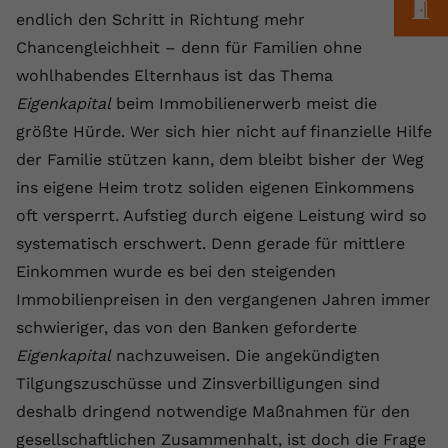
Laufzeit
1 Jahr
M
Name
Cookie-Informationen anzeigen
_gcl au
Zweck
wiederzuerkennen und statistische
endlich den Schritt in Richtung mehr
Informationen zur Nutzung der
Chancengleichheit – denn für Familien ohne
Dieser Wert speichert Ihre Consent-
Anbieter
Google Ads
Externe Inhalte
Website zu erfassen.
Einstellungen. Unter anderem eine
wohlhabendes Elternhaus ist das Thema
Wir verwenden auf unserer Website externe Inhalte,
zufällig generierte ID, für die
Laufzeit
90 Tage
Eigenkapital
beim Immobilienerwerb meist die
um Ihnen zusätzliche Informationen anzubieten.
Zweck
historische Speicherung Ihrer
größte Hürde. Wer sich hier nicht auf finanzielle Hilfe
vorgenommen Einstellungen, falls der
Wird von Google Ads für das
Name
Cookie-Informationen anzeigen
vuid
Webseiten-Betreiber dies eingestellt
der Familie stützen kann, dem bleibt bisher der Weg
Conversion-Tracking verwendet, um
Zweck
hat.
Werbeklicks der Nutzung auf unserer
ins eigene Heim trotz soliden eigenen Einkommens
Anbieter
vimeo.com
Website zuzuordnen.
oft versperrt. Aufstieg durch eigene Leistung wird so
Laufzeit
2 Jahre
systematisch erschwert. Denn gerade für mittlere
Name
fe_typo_user
Einkommen wurde es bei den steigenden
Vimeo installiert dieses Cookie, um
Anbieter
VPB.de
Immobilienpreisen in den vergangenen Jahren immer
Tracking-Informationen zu sammeln,
Zweck
indem es eine eindeutige ID zum
schwieriger, das von den Banken geforderte
Laufzeit
Session
Einbetten von Videos auf der Website
Eigenkapital
nachzuweisen. Die angekündigten
setzt.
Dieses Cookie wird verwendet, um die
Tilgungszuschüsse und Zinsverbilligungen sind
Zweck
Speicherung von
deshalb dringend notwendige Maßnahmen für den
Benutzereinstellungen zu ermöglichen.
Name
CONSENT
gesellschaftlichen Zusammenhalt, ist doch die Frage