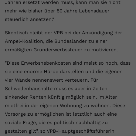
Jahren ersetzt werden muss, kann man sie nicht
Name
yt.innertube::requests
mehr wie bisher über 50 Jahre Lebensdauer
steuerlich ansetzen."
Anbieter
youtube.com
Skeptisch bleibt der VPB bei der Ankündigung der
Laufzeit
Session
Ampel-Koalition, die Bundesländer zu einer
Dieser von YouTube gesetzte Cookie
ermäßigten Grunderwerbssteuer zu motivieren.
registriert eine eindeutige ID, um
Zweck
Daten darüber zu speichern, welche
"Diese Erwerbsnebenkosten sind meist so hoch, dass
Videos von YouTube der Nutzer
sie eine enorme Hürde darstellen und die eigenen
gesehen hat.
vier Wände nennenswert verteuern. Für
Schwellenhaushalte muss es aber in Zeiten
Name
yt.innertube::nextId
sinkender Renten künftig möglich sein, im Alter
mietfrei in der eigenen Wohnung zu wohnen. Diese
Anbieter
Youtube.com
Vorsorge zu ermöglichen ist letztlich auch eine
Laufzeit
Session
soziale Frage, die es politisch nachhaltig zu
gestalten gilt", so VPB-Hauptgeschäftsführerin
Dieser von YouTube gesetzte Cookie