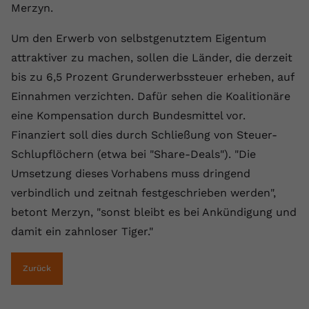
Merzyn.
registriert eine eindeutige ID, um
Zweck
Daten darüber zu speichern, welche
Um den Erwerb von selbstgenutztem Eigentum
Videos von YouTube der Nutzer
gesehen hat.
attraktiver zu machen, sollen die Länder, die derzeit
bis zu 6,5 Prozent Grunderwerbssteuer erheben, auf
Einnahmen verzichten. Dafür sehen die Koalitionäre
Name
yt-remote-connected-devices
eine Kompensation durch Bundesmittel vor.
Anbieter
Youtube.com
Finanziert soll dies durch Schließung von Steuer-
Schlupflöchern (etwa bei "Share-Deals"). "Die
Laufzeit
Session
Umsetzung dieses Vorhabens muss dringend
YouTube setzt diesen Cookie, um die
verbindlich und zeitnah festgeschrieben werden",
Videopräferenzen des Nutzers zu
betont Merzyn, "sonst bleibt es bei Ankündigung und
Zweck
speichern, der eingebettete YouTube-
damit ein zahnloser Tiger."
Videos verwendet.
Zurück