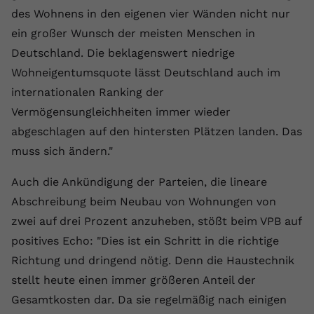
des Wohnens in den eigenen vier Wänden nicht nur
Anbieter
youtube.com
ein großer Wunsch der meisten Menschen in
Laufzeit
2 Jahre
Deutschland. Die beklagenswert niedrige
Wohneigentumsquote lässt Deutschland auch im
YouTube setzt dieses Cookie über
internationalen Ranking der
Zweck
eingebettete YouTube-Videos und
registriert anonyme statistische Daten.
Vermögensungleichheiten immer wieder
abgeschlagen auf den hintersten Plätzen landen. Das
muss sich ändern."
Name
yt-remote-device-id
Auch die Ankündigung der Parteien, die lineare
Anbieter
Youtube.com
Abschreibung beim Neubau von Wohnungen von
Laufzeit
Session
zwei auf drei Prozent anzuheben, stößt beim VPB auf
positives Echo: "Dies ist ein Schritt in die richtige
YouTube setzt diesen Cookie, um die
Richtung und dringend nötig. Denn die Haustechnik
Videopräferenzen des Benutzers zu
Zweck
speichern, der eingebettete YouTube-
stellt heute einen immer größeren Anteil der
Videos verwendet.
Gesamtkosten dar. Da sie regelmäßig nach einigen