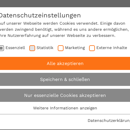
Datenschutzeinstellungen
SACHVERSTÄNDIGE FINDEN!
Auf unserer Webseite werden Cookies verwendet. Einige davon
werden zwingend benötigt, während es uns andere ermöglichen,
Ihre Nutzererfahrung auf unserer Webseite zu verbessern.
e Mitgliedschaft
Über den VPB
Ratgeber
Essenziell
Statistik
Marketing
Externe Inhalte
Alle akzeptieren
im Pool-Bau im Garten den rechtlichen Rahmen beachten
Speichern & schließen
Beim Pool-Bau im G
Nur essenzielle Cookies akzeptieren
rechtlichen Rahmen
Weitere Informationen anzeigen
Essenziell
Essenzielle Cookies werden für grundlegende Funktionen der
Datenschutzerklärun
04.03.2021
Webseite benötigt. Dadurch ist gewährleistet, dass die