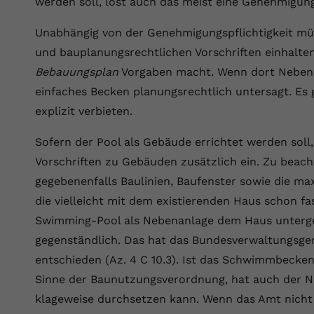
werden soll, löst auch das meist eine Genehmigung
Wir verwenden auf unserer Website externe Inhalte, um Ihnen
generierte ID, für die historische
Laufzeit
90 Tage
Zweck
zusätzliche Informationen anzubieten.
Speicherung Ihrer vorgenommen
Unabhängig von der Genehmigungspflichtigkeit mü
Einstellungen, falls der Webseiten-Betreiber
Wird von Google Ads für das Conversion-
Name
Cookie-Informationen anzeigen
vuid
dies eingestellt hat.
und bauplanungsrechtlichen Vorschriften einhalten
Zweck
Tracking verwendet, um Werbeklicks der
Nutzung auf unserer Website zuzuordnen.
Bebauungsplan
Vorgaben macht. Wenn dort Nebenanl
Anbieter
vimeo.com
einfaches Becken planungsrechtlich untersagt. Es 
Name
fe_typo_user
Laufzeit
2 Jahre
explizit verbieten.
Anbieter
VPB.de
Vimeo installiert dieses Cookie, um
Sofern der Pool als Gebäude errichtet werden soll
Tracking-Informationen zu sammeln, indem
Laufzeit
Session
Zweck
Vorschriften zu Gebäuden zusätzlich ein. Zu beac
es eine eindeutige ID zum Einbetten von
gegebenenfalls Baulinien, Baufenster sowie die m
Videos auf der Website setzt.
Dieses Cookie wird verwendet, um die
die vielleicht mit dem existierenden Haus schon fa
Zweck
Speicherung von Benutzereinstellungen zu
ermöglichen.
Swimming-Pool als Nebenanlage dem Haus unterge
Name
CONSENT
gegenständlich. Das hat das Bundesverwaltungsgeri
Anbieter
youtube.com
entschieden (Az. 4 C 10.3). Ist das Schwimmbecke
Sinne der Baunutzungsverordnung, hat auch der N
Laufzeit
2 Jahre
klageweise durchsetzen kann. Wenn das Amt nicht s