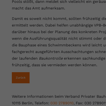
YouTube setzt dieses Cookie über
Pools stößt, dann meldet sich vielleicht ein gerä
Zweck
eingebettete YouTube-Videos und registriert
macht das Amt aufmerksam.
anonyme statistische Daten.
Damit es soweit nicht kommt, sollten frühzeitig 
ermittelt werden. Dabei helfen unabhängige VPB-B
Name
yt-remote-device-id
darüber hinaus bei der Planung des konkreten Proje
Anbieter
Youtube.com
wenn die Ausführungsqualität nicht stimmt oder di
die Bauphase eines Schwimmbeckens wird leicht un
Laufzeit
Session
fachgerecht ausgeführten Ausschachtungen schne
YouTube setzt diesen Cookie, um die
der laufenden
Baukontrolle
erkennen sachkundige 
Videopräferenzen des Benutzers zu
frühzeitig, dass sie vermieden werden können.
Zweck
speichern, der eingebettete YouTube-Videos
verwendet.
Zurück
Name
yt.innertube::requests
Weitere Informationen beim Verband Privater Bauhe
Anbieter
youtube.com
10115 Berlin, Telefon:
030 2789010
, Fax: 030 278901