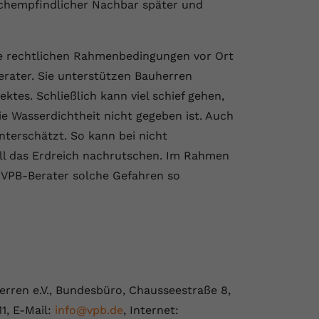
uschempfindlicher Nachbar später und
die rechtlichen Rahmenbedingungen vor Ort
erater. Sie unterstützen Bauherren
ktes. Schließlich kann viel schief gehen,
e Wasserdichtheit nicht gegeben ist. Auch
terschätzt. So kann bei nicht
ll das Erdreich nachrutschen. Im Rahmen
VPB-Berater solche Gefahren so
rren e.V., Bundesbüro, Chausseestraße 8,
11, E-Mail:
info@vpb.de
, Internet: