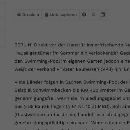
Webseite einwandfrei funktioniert.
Name
Cookie-Informationen anzeigen
cookie_optin
Drucken
Link kopieren
Anbieter
VPB.de
Statistik
Diese Technologien ermöglichen es uns, die Nutzung der
Laufzeit
1 Jahr
Website zu analysieren, um die Leistung zu messen und zu
BERLIN. Direkt vor der Haustür ins erfrischende Nas
verbessern.
Dieses Cookie wird verwendet, um Ihre
Hauseigentümer im Sommer ein verlockender Gedan
Zweck
Cookie-Einstellungen für diese Website zu
Name
Cookie-Informationen anzeigen
_ga
den Swimming-Pool im eigenen Garten jedoch eine
speichern.
weist der Verband Privater Bauherren (VPB) hin. E
Anbieter
Google Analytics 4
Marketing
Viele Länder folgen in Sachen Swimming-Pool de
Name
SgCookieOptin.lastPreferences
Marketing-Cookies ermöglichen es uns, Ihnen relevante
Laufzeit
2 Jahre
Werbung anzuzeigen und den Erfolg unserer Werbekampagnen
Beispiel Schwimmbecken bis 100 Kubikmeter im Gar
Anbieter
VPB.de
zu messen.
Wird von Google Analytics 4 verwendet, um
genehmigungsfrei, wenn sie im Siedlungsgebiet un
Nutzer wiederzuerkennen und statistische
des § 35 BauGB liegen (§ 61 Nr. 10 a) MBO). Soll a
Laufzeit
1 Jahr
Zweck
Name
Cookie-Informationen anzeigen
_gcl au
Informationen zur Nutzung der Website zu
(Glas)wänden umfasst sein, handelt es sich dageg
erfassen.
Dieser Wert speichert Ihre Consent-
Anbieter
Google Ads
genehmigungspflichtig sein kann. Wenn solch ein 
Externe Inhalte
Einstellungen. Unter anderem eine zufällig