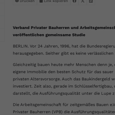
Webseite einwandfrei funktioniert.
Drucken
Link kopieren
Name
Cookie-Informationen anzeigen
cookie_optin
Anbieter
VPB.de
Statistik
Verband Privater Bauherren und Arbeitsgemeinsc
Diese Technologien ermöglichen es uns, die Nutzung der
Laufzeit
1 Jahr
veröffentlichen gemeinsame Studie
Website zu analysieren, um die Leistung zu messen und zu
verbessern.
Dieses Cookie wird verwendet, um Ihre
BERLIN. Vor 24 Jahren, 1996, hat die Bundesregier
Zweck
Cookie-Einstellungen für diese Website zu
herausgegeben. Seither gibt es keine verlässlich
Name
Cookie-Informationen anzeigen
_ga
speichern.
Gleichzeitig bauen heute mehr Menschen denn je, d
Anbieter
Google Analytics 4
Marketing
eigene Immobilie den besten Schutz für das sauer
Name
SgCookieOptin.lastPreferences
Marketing-Cookies ermöglichen es uns, Ihnen relevante
Laufzeit
2 Jahre
privaten Altersvorsorge. Auch das Baukindergeld
Werbung anzuzeigen und den Erfolg unserer Werbekampagnen
Anbieter
VPB.de
zu messen.
investiert. Zeit also, gerade im Schlüsselfertigbau,
Wird von Google Analytics 4 verwendet, um
Nutzer wiederzuerkennen und statistische
darstellt, die Ausführungsqualität unter die Lupe
Laufzeit
1 Jahr
Zweck
Name
Cookie-Informationen anzeigen
_gcl au
Informationen zur Nutzung der Website zu
erfassen.
Die Arbeitsgemeinschaft für zeitgemäßes Bauen e.
Dieser Wert speichert Ihre Consent-
Anbieter
Google Ads
Externe Inhalte
Einstellungen. Unter anderem eine zufällig
Privater Bauherren (VPB) die Ausführungsqualitäte