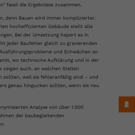
en" fasst die Ergebnisse zusammen.
rn, denn Bauen wird immer komplizierter.
ten hocheffizienten Gebäude stellt alle
ungen. Bei der Umsetzung hapert es in
cht jeder Baufehler gleich zu gravierenden
für Ausführungsprobleme und Schwächen an
amit, wo technische Aufklärung und in der
e zeigen auch, an welchen Stellen
ollten, weil sie fehleranfällig sind – und
rs genau hingucken sollten, wenn sie neu
M
onymisierten Analyse von über 1.000
Rahmen der baubegleitenden
n.