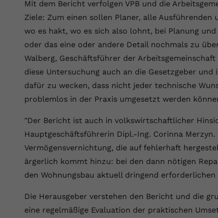
YouTube setzt dieses Cookie über
Mit dem Bericht verfolgen VPB und die Arbeitsgem
Zweck
eingebettete YouTube-Videos und registriert
Ziele: Zum einen sollen Planer, alle Ausführenden 
anonyme statistische Daten.
wo es hakt, wo es sich also lohnt, bei Planung u
oder das eine oder andere Detail nochmals zu übe
Name
yt-remote-device-id
Walberg, Geschäftsführer der Arbeitsgemeinschaft f
diese Untersuchung auch an die Gesetzgeber und is
Anbieter
Youtube.com
dafür zu wecken, dass nicht jeder technische Wunsc
Laufzeit
Session
problemlos in der Praxis umgesetzt werden können
YouTube setzt diesen Cookie, um die
"Der Bericht ist auch in volkswirtschaftlicher Hins
Videopräferenzen des Benutzers zu
Hauptgeschäftsführerin Dipl.-Ing. Corinna Merzyn.
Zweck
speichern, der eingebettete YouTube-Videos
Vermögensvernichtung, die auf fehlerhaft hergeste
verwendet.
ärgerlich kommt hinzu: bei den dann nötigen Repa
den Wohnungsbau aktuell dringend erforderlichen 
Name
yt.innertube::requests
Die Herausgeber verstehen den Bericht und die gr
Anbieter
youtube.com
eine regelmäßige Evaluation der praktischen Umse