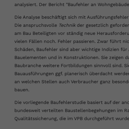
Wir verwenden auf unserer Website externe Inhalte, um Ihnen
generierte ID, für die historische
Laufzeit
90 Tage
analysiert. Der Bericht "Baufehler an Wohngebäud
Zweck
zusätzliche Informationen anzubieten.
Speicherung Ihrer vorgenommen
Einstellungen, falls der Webseiten-Betreiber
Wird von Google Ads für das Conversion-
Die Analyse beschäftigt sich mit Ausführungsfehle
Name
Cookie-Informationen anzeigen
vuid
dies eingestellt hat.
Zweck
Tracking verwendet, um Werbeklicks der
Die anspruchsvolle
Technik
der gesetzlich geforder
Nutzung auf unserer Website zuzuordnen.
Anbieter
vimeo.com
am Bau Beteiligten vor ständig neue Herausforder
Name
fe_typo_user
vielen Fällen noch. Fehler passieren. Zwar führt ni
Laufzeit
2 Jahre
Schäden, Baufehler sind aber wichtige Indizien 
Anbieter
VPB.de
Vimeo installiert dieses Cookie, um
Bauelementen und in Konstruktionen. Sie zeigen d
Tracking-Informationen zu sammeln, indem
Laufzeit
Session
Baubranche weitere Fortbildungen sinnvoll sind. Si
Zweck
es eine eindeutige ID zum Einbetten von
Bauausführungen ggf. planerisch überdacht werden s
Videos auf der Website setzt.
Dieses Cookie wird verwendet, um die
an welchen Stellen auch Verbraucher ganz besonde
Zweck
Speicherung von Benutzereinstellungen zu
ermöglichen.
bauen.
Name
CONSENT
Die vorliegende Baufehlerstudie basiert auf der an
Anbieter
youtube.com
bundesweit verteilten Baustellenbegehungen im 
Laufzeit
2 Jahre
Qualitätssicherung, die im VPB durchgeführt wurde