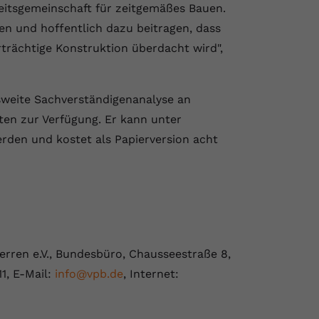
eitsgemeinschaft für zeitgemäßes Bauen.
n und hoffentlich dazu beitragen, dass
rächtige Konstruktion überdacht wird",
weite Sachverständigenanalyse an
rten zur Verfügung. Er kann unter
rden und kostet als Papierversion acht
rren e.V., Bundesbüro, Chausseestraße 8,
11, E-Mail:
info@vpb.de
, Internet: