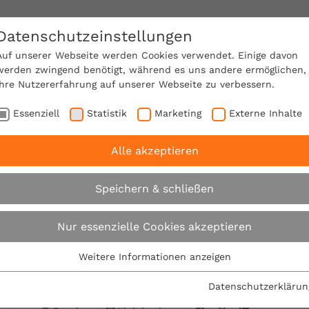
Datenschutzeinstellungen
SACHVERSTÄNDIGE FINDEN!
Auf unserer Webseite werden Cookies verwendet. Einige davon
werden zwingend benötigt, während es uns andere ermöglichen,
Ihre Nutzererfahrung auf unserer Webseite zu verbessern.
e Mitgliedschaft
Über den VPB
Karriere
Essenziell
Statistik
Marketing
Externe Inhalte
Alle akzeptieren
ufehler an Wohngebäuden
Speichern & schließen
Baufehler an Wohn
Nur essenzielle Cookies akzeptieren
Weitere Informationen anzeigen
26.02.2020
Essenziell
Essenzielle Cookies werden für grundlegende Funktionen der
Datenschutzerklärun
Webseite benötigt. Dadurch ist gewährleistet, dass die