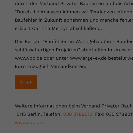
Laufzeit
Session
durch den Verband Privater Bauherren und die Arb
"Durch die Analysen können wir Tendenzen erkenne
Dieser von YouTube gesetzte Cookie
Baufehler in Zukunft abnehmen und manche fehlert
registriert eine eindeutige ID, um Daten
Zweck
erklärt Corinna Merzyn abschließend.
darüber zu speichern, welche Videos von
YouTube der Nutzer gesehen hat.
Der Bericht "Baufehler an Wohngebäuden - Bundes
schlüsselfertigen Projekten" steht allen Interessie
Name
yt.innertube::nextId
www.vpb.de oder unter www.arge-ev.de bestellt we
Euro zuzüglich Versandkosten.
Anbieter
Youtube.com
Laufzeit
Session
Zurück
Dieser von YouTube gesetzte Cookie
registriert eine eindeutige ID, um Daten
Zweck
Weitere Informationen beim Verband Privater Bauhe
darüber zu speichern, welche Videos von
YouTube der Nutzer gesehen hat.
10115 Berlin, Telefon:
030 2789010
, Fax: 030 278901
www.vpb.de
.
Name
yt-remote-connected-devices