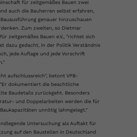
einschaft für zeitgemäßes Bauen zwei
und auch die Bauherren selbst erfahren,
nd Bauausführung genauer hinzuschauen
rdenken. Zum zweiten, so Dietmar
ür zeitgemäßes Bauen e.V., "richtet sich
t dazu gedacht, in der Politik Verständnis
h, jede Auflage und jede Vorschrift
."
icht aufschlussreich", betont VPB-
 "Er dokumentiert die beachtliche
llte Baudetails zurückgeht. Besonders
ratur- und Doppelarbeiten werden die für
Baukapazitäten unnötig lahmgelegt."
undlegende Untersuchung als Auftakt für
tzung auf den Baustellen in Deutschland