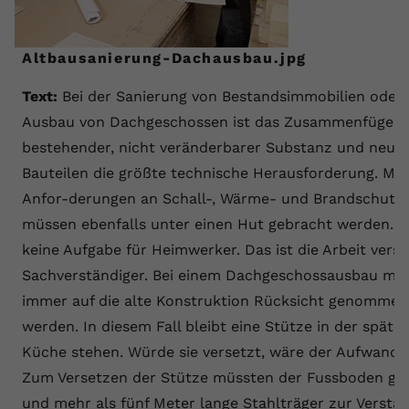
Anbieter
youtube.com
Altbausanierung-Dachausbau.jpg
Laufzeit
2 Jahre
Text:
Bei der Sanierung von Bestandsimmobilien oder
YouTube setzt dieses Cookie über
Ausbau von Dachgeschossen ist das Zusammenfügen 
Zweck
eingebettete YouTube-Videos und
registriert anonyme statistische Daten.
bestehender, nicht veränderbarer Substanz und neue
Bauteilen die größte technische Herausforderung. Mo
Anfor-derungen an Schall-, Wärme- und Brandschutz
Name
yt-remote-device-id
müssen ebenfalls unter einen Hut gebracht werden. D
Anbieter
Youtube.com
keine Aufgabe für Heimwerker. Das ist die Arbeit versi
Sachverständiger. Bei einem Dachgeschossausbau mu
Laufzeit
Session
immer auf die alte Konstruktion Rücksicht genommen
YouTube setzt diesen Cookie, um die
werden. In diesem Fall bleibt eine Stütze in der späte
Videopräferenzen des Benutzers zu
Zweck
Küche stehen. Würde sie versetzt, wäre der Aufwand 
speichern, der eingebettete YouTube-
Zum Versetzen der Stütze müssten der Fussboden ge
Videos verwendet.
und mehr als fünf Meter lange Stahlträger zur Verstä