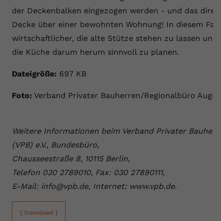
der Deckenbalken eingezogen werden - und das direkt
Name
yt.innertube::requests
Decke über einer bewohnten Wohnung! In diesem Fall 
Anbieter
youtube.com
wirtschaftlicher, die alte Stütze stehen zu lassen und 
die Küche darum herum sinnvoll zu planen.
Laufzeit
Session
Dateigröße:
697 KB
Dieser von YouTube gesetzte Cookie
registriert eine eindeutige ID, um
Foto:
Verband Privater Bauherren/Regionalbüro Augs
Zweck
Daten darüber zu speichern, welche
Videos von YouTube der Nutzer
gesehen hat.
Weitere Informationen beim Verband Privater Bauherr
(VPB) e.V., Bundesbüro,
Name
yt.innertube::nextId
Chausseestraße 8, 10115 Berlin,
Telefon 030 2789010, Fax: 030 27890111,
Anbieter
Youtube.com
E-Mail: info@vpb.de, Internet: www.vpb.de.
Laufzeit
Session
[ Download ]
Dieser von YouTube gesetzte Cookie