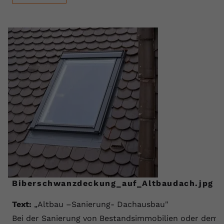
registriert eine eindeutige ID, um
Zweck
Daten darüber zu speichern, welche
Videos von YouTube der Nutzer
gesehen hat.
Name
yt-remote-connected-devices
Anbieter
Youtube.com
Laufzeit
Session
YouTube setzt diesen Cookie, um die
Videopräferenzen des Nutzers zu
Zweck
speichern, der eingebettete YouTube-
Videos verwendet.
Biberschwanzdeckung_auf_Altbaudach.jpg
Text:
„Altbau –Sanierung- Dachausbau"
Bei der Sanierung von Bestandsimmobilien oder dem 