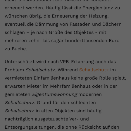
erneuert werden. Häufig lässt die Energiebilanz zu
Name
yt.innertube::requests
wünschen übrig, die Erneuerung der Heizung,
Anbieter
youtube.com
eventuell die Dämmung von Fassaden und Dächern
schlagen – je nach Größe des Objektes - mit
Laufzeit
Session
mehreren zehn- bis sogar hunderttausenden Euro
Dieser von YouTube gesetzte Cookie
zu Buche.
registriert eine eindeutige ID, um
Zweck
Daten darüber zu speichern, welche
Unterschätzt wird nach VPB-Erfahrung auch das
Videos von YouTube der Nutzer
Problem
Schallschutz
. Während
Schallschutz
im
gesehen hat.
vermieteten Einfamilienhaus keine große Rolle spielt,
erwarten Mieter im Mehrfamilienhaus oder in der
Name
yt.innertube::nextId
gemieteten
Eigentumswohnung
modernen
Schallschutz
. Grund für den schlechten
Anbieter
Youtube.com
Schallschutz
in alten Objekten sind häufig
Laufzeit
Session
nachträglich ausgetauschte Ver- und
Entsorgungsleitungen, die ohne Rücksicht auf den
Dieser von YouTube gesetzte Cookie