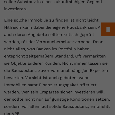
Laufzeit
1 Jahr
solide Substanz in einer zukunftsfähigen Gegend
Name
Cookie-Informationen anzeigen
_gcl au
Zweck
wiederzuerkennen und statistische
investieren.
Informationen zur Nutzung der
Dieser Wert speichert Ihre Consent-
Anbieter
Google Ads
Externe Inhalte
Website zu erfassen.
Einstellungen. Unter anderem eine
Eine solche Immobilie zu finden ist nicht leicht.
Wir verwenden auf unserer Website externe Inhalte,
zufällig generierte ID, für die
Laufzeit
90 Tage
Hilfreich kann dabei die eigene Hausbank sein. Aber
um Ihnen zusätzliche Informationen anzubieten.
M
Zweck
historische Speicherung Ihrer
auch deren Angebote sollten kritisch geprüft
vorgenommen Einstellungen, falls der
Wird von Google Ads für das
Name
Cookie-Informationen anzeigen
vuid
Webseiten-Betreiber dies eingestellt
Conversion-Tracking verwendet, um
werden, rät der Verbraucherschutzverband. Denn
Zweck
hat.
Werbeklicks der Nutzung auf unserer
nicht alles, was Banken im Portfolio haben,
Anbieter
vimeo.com
Website zuzuordnen.
entspricht zeitgemäßem Standard. Oft vermarkten
Laufzeit
2 Jahre
Name
fe_typo_user
sie Objekte anderer Kunden. Nicht immer lassen sie
die Bausubstanz zuvor vom unabhängigen Experten
Vimeo installiert dieses Cookie, um
Anbieter
VPB.de
Tracking-Informationen zu sammeln,
bewerten. Vorsicht ist auch geboten, wenn
Zweck
indem es eine eindeutige ID zum
Immobilien samt Finanzierungspaket offeriert
Laufzeit
Session
Einbetten von Videos auf der Website
werden. Wer sein Erspartes sicher investieren will,
setzt.
Dieses Cookie wird verwendet, um die
der sollte nicht nur auf günstige Konditionen setzen,
Zweck
Speicherung von
sondern vor allem auf solide Bausubstanz, empfiehlt
Benutzereinstellungen zu ermöglichen.
Name
CONSENT
der VPB.