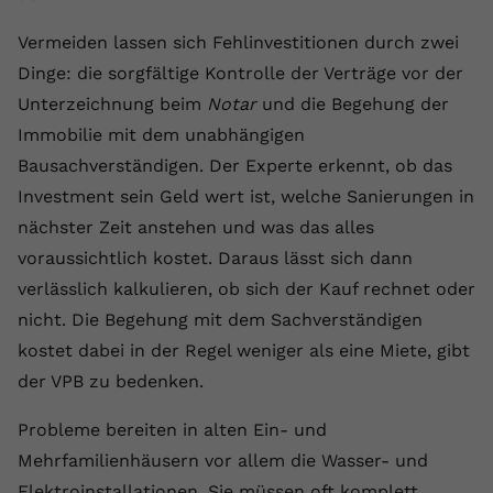
Anbieter
youtube.com
Vermeiden lassen sich Fehlinvestitionen durch zwei
Dinge: die sorgfältige Kontrolle der Verträge vor der
Laufzeit
2 Jahre
Unterzeichnung beim
Notar
und die Begehung der
YouTube setzt dieses Cookie über
Immobilie mit dem unabhängigen
Zweck
eingebettete YouTube-Videos und
Bausachverständigen. Der Experte erkennt, ob das
registriert anonyme statistische Daten.
Investment sein Geld wert ist, welche Sanierungen in
nächster Zeit anstehen und was das alles
Name
yt-remote-device-id
voraussichtlich kostet. Daraus lässt sich dann
verlässlich kalkulieren, ob sich der Kauf rechnet oder
Anbieter
Youtube.com
nicht. Die Begehung mit dem Sachverständigen
Laufzeit
Session
kostet dabei in der Regel weniger als eine Miete, gibt
der VPB zu bedenken.
YouTube setzt diesen Cookie, um die
Videopräferenzen des Benutzers zu
Zweck
Probleme bereiten in alten Ein- und
speichern, der eingebettete YouTube-
Videos verwendet.
Mehrfamilienhäusern vor allem die Wasser- und
Elektroinstallationen. Sie müssen oft komplett