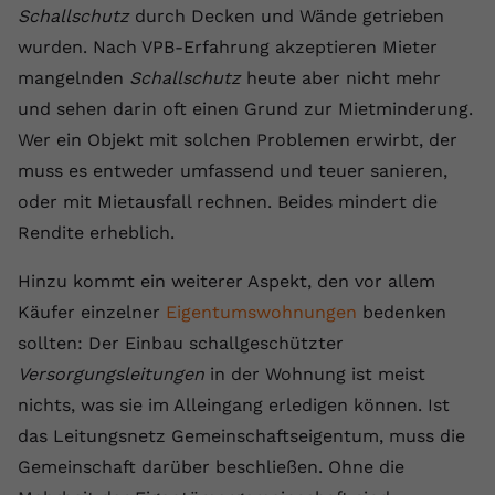
Schallschutz
durch Decken und Wände getrieben
registriert eine eindeutige ID, um
Zweck
Daten darüber zu speichern, welche
wurden. Nach VPB-Erfahrung akzeptieren Mieter
Videos von YouTube der Nutzer
mangelnden
Schallschutz
heute aber nicht mehr
gesehen hat.
und sehen darin oft einen Grund zur Mietminderung.
Wer ein Objekt mit solchen Problemen erwirbt, der
Name
yt-remote-connected-devices
muss es entweder umfassend und teuer sanieren,
oder mit Mietausfall rechnen. Beides mindert die
Anbieter
Youtube.com
Rendite erheblich.
Laufzeit
Session
Hinzu kommt ein weiterer Aspekt, den vor allem
YouTube setzt diesen Cookie, um die
Käufer einzelner
Eigentumswohnungen
bedenken
Videopräferenzen des Nutzers zu
Zweck
sollten: Der Einbau schallgeschützter
speichern, der eingebettete YouTube-
Versorgungsleitungen
in der Wohnung ist meist
Videos verwendet.
nichts, was sie im Alleingang erledigen können. Ist
das Leitungsnetz Gemeinschaftseigentum, muss die
Gemeinschaft darüber beschließen. Ohne die