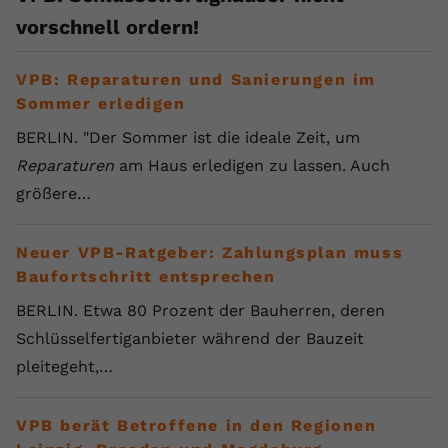
registriert eine eindeutige ID, um
vorschnell ordern!
Zweck
Daten darüber zu speichern, welche
Videos von YouTube der Nutzer
VPB: Reparaturen und Sanierungen im
gesehen hat.
Sommer erledigen
BERLIN. "Der Sommer ist die ideale Zeit, um
Name
yt-remote-connected-devices
Reparaturen
am Haus erledigen zu lassen. Auch
Anbieter
Youtube.com
größere…
Laufzeit
Session
Neuer VPB-Ratgeber: Zahlungsplan muss
YouTube setzt diesen Cookie, um die
Baufortschritt entsprechen
Videopräferenzen des Nutzers zu
Zweck
BERLIN. Etwa 80 Prozent der Bauherren, deren
speichern, der eingebettete YouTube-
Schlüsselfertiganbieter während der Bauzeit
Videos verwendet.
pleitegeht,…
VPB berät Betroffene in den Regionen