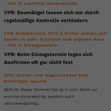
- Teil 5: Laufende Baukontrolle
Anbieter
youtube.com
VPB: Baumängel lassen sich nur durch
Laufzeit
2 Jahre
regelmäßige Kontrolle verhindern
YouTube setzt dieses Cookie über
VPB-Sommerserie 2013 || Sicher planen und
Zweck
eingebettete YouTube-Videos und
registriert anonyme statistische Daten.
bauen: In zehn Schritten zum eigenen Haus
- Teil 4: Einzugstermin
VPB: Beim Einzugstermin legen sich
Name
yt-remote-device-id
Baufirmen oft gar nicht fest
Anbieter
Youtube.com
VPB: Sturm- und Hagelschäden bald
Laufzeit
Session
beseitigen lassen!
YouTube setzt diesen Cookie, um die
BERLIN. Dieser Sommer hat es in sich: Nicht nur
Videopräferenzen des Benutzers zu
Zweck
enorme Hitzerekorde, sondern auch
speichern, der eingebettete YouTube-
Videos verwendet.
rekordverdächtig…