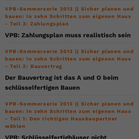
VPB-Sommerserie 2013 || Sicher planen und
Name
yt.innertube::requests
bauen: In zehn Schritten zum eigenen Haus
Anbieter
youtube.com
- Teil 3: Zahlungsplan
VPB: Zahlungsplan muss realistisch sein
Laufzeit
Session
Dieser von YouTube gesetzte Cookie
VPB-Sommerserie 2013 || Sicher planen und
registriert eine eindeutige ID, um
bauen: In zehn Schritten zum eigenen Haus
Zweck
Daten darüber zu speichern, welche
- Teil 2: Bauvertrag
Videos von YouTube der Nutzer
Der Bauvertrag ist das A und O beim
gesehen hat.
schlüsselfertigen Bauen
Name
yt.innertube::nextId
VPB-Sommerserie 2013 || Sicher planen und
Anbieter
Youtube.com
bauen: In zehn Schritten zum eigenen Haus
- Teil 1: Den richtigen Hausbaupartner
Laufzeit
Session
wählen
VPB: Schlüsselfertighäuser nicht
Dieser von YouTube gesetzte Cookie