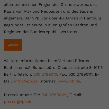
registriert eine eindeutige ID, um
allen technischen Fragen des Grunderwerbs, des
Zweck
Daten darüber zu speichern, welche
Kaufs von Alt- und Neubauten und des Bauens
Videos von YouTube der Nutzer
allgemein. Der VPB, vor über 40 Jahren in Hamburg
gesehen hat.
gegründet, ist heute in allen großen Städten und
Regionen der Bundesrepublik vertreten.
Name
yt-remote-connected-devices
Zurück
Anbieter
Youtube.com
Laufzeit
Session
Weitere Informationen beim Verband Privater
YouTube setzt diesen Cookie, um die
Bauherren e.V., Bundesbüro, Chausseestraße 8, 10115
Videopräferenzen des Nutzers zu
Berlin, Telefon:
030 2789010
, Fax: 030 27890111, E-
Zweck
speichern, der eingebettete YouTube-
Mail:
info@vpb.de
, Internet:
www.vpb.de
.
Videos verwendet.
Pressekontakt: Tel:
030 27890122
, E-Mail:
presse@vpb.de