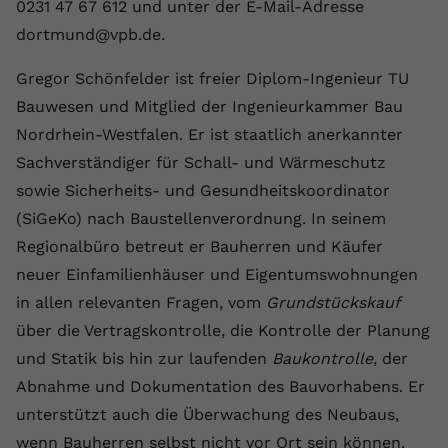
Laufzeit
1 Jahr
0231 47 67 612 und unter der E-Mail-Adresse
Name
Cookie-Informationen anzeigen
_gcl au
Zweck
wiederzuerkennen und statistische
dortmund@vpb.de.
Informationen zur Nutzung der
Dieser Wert speichert Ihre Consent-
Anbieter
Google Ads
Externe Inhalte
Website zu erfassen.
Einstellungen. Unter anderem eine
Gregor Schönfelder ist freier Diplom-Ingenieur TU
Wir verwenden auf unserer Website externe Inhalte,
zufällig generierte ID, für die
Laufzeit
90 Tage
Bauwesen und Mitglied der Ingenieurkammer Bau
um Ihnen zusätzliche Informationen anzubieten.
Zweck
historische Speicherung Ihrer
Nordrhein-Westfalen. Er ist staatlich anerkannter
vorgenommen Einstellungen, falls der
Wird von Google Ads für das
Name
Cookie-Informationen anzeigen
vuid
Webseiten-Betreiber dies eingestellt
Conversion-Tracking verwendet, um
Sachverständiger für Schall- und Wärmeschutz
Zweck
hat.
Werbeklicks der Nutzung auf unserer
sowie Sicherheits- und Gesundheitskoordinator
Anbieter
vimeo.com
Website zuzuordnen.
(SiGeKo) nach Baustellenverordnung. In seinem
Laufzeit
2 Jahre
Name
fe_typo_user
Regionalbüro betreut er Bauherren und Käufer
neuer Einfamilienhäuser und Eigentumswohnungen
Vimeo installiert dieses Cookie, um
Anbieter
VPB.de
Tracking-Informationen zu sammeln,
in allen relevanten Fragen, vom
Grundstückskauf
Zweck
indem es eine eindeutige ID zum
über die Vertragskontrolle, die Kontrolle der Planung
Laufzeit
Session
Einbetten von Videos auf der Website
und Statik bis hin zur laufenden
Baukontrolle
, der
setzt.
Dieses Cookie wird verwendet, um die
Abnahme und Dokumentation des Bauvorhabens. Er
Zweck
Speicherung von
unterstützt auch die Überwachung des Neubaus,
Benutzereinstellungen zu ermöglichen.
Name
CONSENT
wenn Bauherren selbst nicht vor Ort sein können.