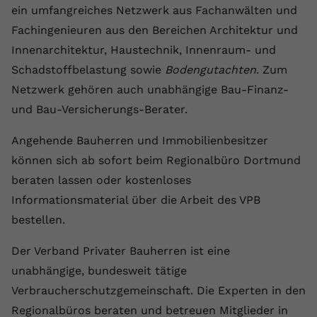
ein umfangreiches Netzwerk aus Fachanwälten und
Name
yt.innertube::requests
Fachingenieuren aus den Bereichen Architektur und
Innenarchitektur, Haustechnik, Innenraum- und
Anbieter
youtube.com
Schadstoffbelastung sowie
Bodengutachten
. Zum
Laufzeit
Session
Netzwerk gehören auch unabhängige Bau-Finanz-
und Bau-Versicherungs-Berater.
Dieser von YouTube gesetzte Cookie
registriert eine eindeutige ID, um
Angehende Bauherren und Immobilienbesitzer
Zweck
Daten darüber zu speichern, welche
können sich ab sofort beim Regionalbüro Dortmund
Videos von YouTube der Nutzer
gesehen hat.
beraten lassen oder kostenloses
Informationsmaterial über die Arbeit des VPB
bestellen.
Name
yt.innertube::nextId
Der Verband Privater Bauherren ist eine
Anbieter
Youtube.com
unabhängige, bundesweit tätige
Laufzeit
Session
Verbraucherschutzgemeinschaft. Die Experten in den
Regionalbüros beraten und betreuen Mitglieder in
Dieser von YouTube gesetzte Cookie