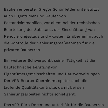
Anbieter
youtube.com
Bauherrenberater Gregor Schönfelder unterstützt
auch Eigentümer und Käufer von
Laufzeit
2 Jahre
Bestandsimmobilien, vor allem bei der technischen
YouTube setzt dieses Cookie über
Beurteilung der Substanz, der Einschätzung von
Zweck
eingebettete YouTube-Videos und
Renovierungsstaus und –kosten. Er übernimmt auch
registriert anonyme statistische Daten.
die Kontrolle der Sanierungsmaßnahmen für die
privaten Bauherren.
Name
yt-remote-device-id
Ein weiterer Schwerpunkt seiner Tätigkeit ist die
Anbieter
Youtube.com
bautechnische
Beratung
von
Eigentümergemeinschaften und Hausverwaltungen.
Laufzeit
Session
Der VPB-Berater übernimmt später auch die
YouTube setzt diesen Cookie, um die
laufende Qualitätskontrolle, damit bei den
Videopräferenzen des Benutzers zu
Zweck
Sanierungsarbeiten nichts schief geht.
speichern, der eingebettete YouTube-
Videos verwendet.
Das VPB-Büro Dortmund unterhält für die Bauherren