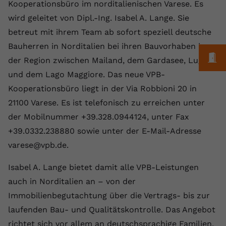
Laufzeit
1 Jahr
Kooperationsbüro im norditalienischen Varese. Es
Name
Cookie-Informationen anzeigen
_gcl au
Zweck
wiederzuerkennen und statistische
wird geleitet von Dipl.-Ing. Isabel A. Lange. Sie
Informationen zur Nutzung der
Dieser Wert speichert Ihre Consent-
Anbieter
Google Ads
Externe Inhalte
Website zu erfassen.
betreut mit ihrem Team ab sofort speziell deutsche
Einstellungen. Unter anderem eine
Wir verwenden auf unserer Website externe Inhalte,
Bauherren in Norditalien bei ihren Bauvorhaben in
zufällig generierte ID, für die
Laufzeit
90 Tage
um Ihnen zusätzliche Informationen anzubieten.
M
Zweck
historische Speicherung Ihrer
der Region zwischen Mailand, dem Gardasee, Lugano
vorgenommen Einstellungen, falls der
Wird von Google Ads für das
und dem Lago Maggiore. Das neue VPB-
Name
Cookie-Informationen anzeigen
vuid
Webseiten-Betreiber dies eingestellt
Conversion-Tracking verwendet, um
Zweck
Kooperationsbüro liegt in der Via Robbioni 20 in
hat.
Werbeklicks der Nutzung auf unserer
Anbieter
vimeo.com
21100 Varese. Es ist telefonisch zu erreichen unter
Website zuzuordnen.
der Mobilnummer +39.328.0944124, unter Fax
Laufzeit
2 Jahre
Name
fe_typo_user
+39.0332.238880 sowie unter der E-Mail-Adresse
Vimeo installiert dieses Cookie, um
varese@vpb.de.
Anbieter
VPB.de
Tracking-Informationen zu sammeln,
Zweck
indem es eine eindeutige ID zum
Laufzeit
Session
Isabel A. Lange bietet damit alle VPB-Leistungen
Einbetten von Videos auf der Website
auch in Norditalien an – von der
setzt.
Dieses Cookie wird verwendet, um die
Immobilienbegutachtung über die Vertrags- bis zur
Zweck
Speicherung von
laufenden Bau- und Qualitätskontrolle. Das Angebot
Benutzereinstellungen zu ermöglichen.
Name
CONSENT
richtet sich vor allem an deutschsprachige Familien,