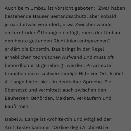
registriert eine eindeutige ID, um
Auch beim Umbau ist Vorsicht geboten: "Zwar haben
Zweck
Daten darüber zu speichern, welche
bestehende Häuser Bestandsschutz, aber sobald
Videos von YouTube der Nutzer
gesehen hat.
jemand etwas verändert, etwa Zwischenwände
entfernt oder Öffnungen einfügt, muss der Umbau
den heute geltenden Richtlinien entsprechen",
Name
yt-remote-connected-devices
erklärt die Expertin. Das bringt in der Regel
Anbieter
Youtube.com
erheblichen technischen Aufwand und muss oft
behördlich erst genehmigt werden. Privatleute
Laufzeit
Session
brauchen dazu sachverständige Hilfe vor Ort. Isabel
YouTube setzt diesen Cookie, um die
A. Lange bietet sie – in deutscher Sprache. Sie
Videopräferenzen des Nutzers zu
übersetzt und vermittelt auch zwischen den
Zweck
speichern, der eingebettete YouTube-
Bauherren, Behörden, Maklern, Verkäufern und
Videos verwendet.
Baufirmen.
Isabel A. Lange ist Architektin und Mitglied der
Architektenkammer "Ordine degli Architetti e