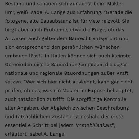
Bestand und schauen sich zunächst beim Makler
Name
yt.innertube::requests
um", weiß Isabel A. Lange aus Erfahrung. "Gerade die
fotogene, alte Bausubstanz ist für viele reizvoll. Sie
Anbieter
youtube.com
birgt aber auch Probleme, etwa die Frage, ob das
Laufzeit
Session
Anwesen auch geltendem Baurecht entspricht und
sich entsprechend den persönlichen Wünschen
Dieser von YouTube gesetzte Cookie
umbauen lässt." In Italien können sich auch kleinste
registriert eine eindeutige ID, um
Zweck
Daten darüber zu speichern, welche
Gemeinden eigene Bauordnungen geben, die sogar
Videos von YouTube der Nutzer
nationale und regionale Bauordnungen außer Kraft
gesehen hat.
setzen. "Wer sich hier nicht auskennt, kann gar nicht
prüfen, ob das, was ein Makler im Exposé behauptet,
Name
yt.innertube::nextId
auch tatsächlich zutrifft. Die sorgfältige Kontrolle
aller Angaben, der Abgleich zwischen Beschreibung
Anbieter
Youtube.com
und tatsächlichem Zustand ist deshalb der erste
Laufzeit
Session
essentielle Schritt bei jedem
Immobilienkauf
",
erläutert Isabel A. Lange.
Dieser von YouTube gesetzte Cookie