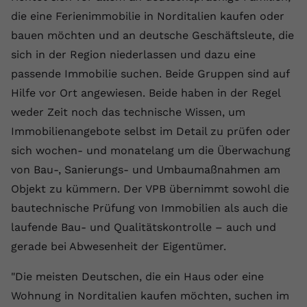
die eine Ferienimmobilie in Norditalien kaufen oder
Anbieter
youtube.com
bauen möchten und an deutsche Geschäftsleute, die
Laufzeit
2 Jahre
sich in der Region niederlassen und dazu eine
passende Immobilie suchen. Beide Gruppen sind auf
YouTube setzt dieses Cookie über
Zweck
eingebettete YouTube-Videos und
Hilfe vor Ort angewiesen. Beide haben in der Regel
registriert anonyme statistische Daten.
weder Zeit noch das technische Wissen, um
Immobilienangebote selbst im Detail zu prüfen oder
sich wochen- und monatelang um die Überwachung
Name
yt-remote-device-id
von Bau-, Sanierungs- und Umbaumaßnahmen am
Anbieter
Youtube.com
Objekt zu kümmern. Der VPB übernimmt sowohl die
bautechnische Prüfung von Immobilien als auch die
Laufzeit
Session
laufende Bau- und Qualitätskontrolle – auch und
YouTube setzt diesen Cookie, um die
gerade bei Abwesenheit der Eigentümer.
Videopräferenzen des Benutzers zu
Zweck
speichern, der eingebettete YouTube-
"Die meisten Deutschen, die ein Haus oder eine
Videos verwendet.
Wohnung in Norditalien kaufen möchten, suchen im