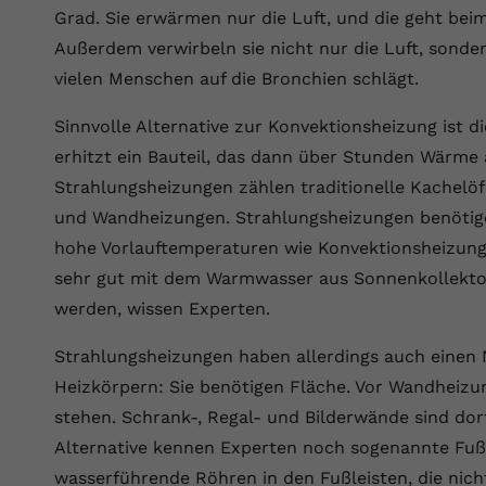
Wir verwenden auf unserer Website externe Inhalte, um Ihnen
generierte ID, für die historische
Laufzeit
90 Tage
Grad. Sie erwärmen nur die Luft, und die geht bei
Zweck
zusätzliche Informationen anzubieten.
Speicherung Ihrer vorgenommen
Außerdem verwirbeln sie nicht nur die Luft, sond
Einstellungen, falls der Webseiten-Betreiber
Wird von Google Ads für das Conversion-
Name
Cookie-Informationen anzeigen
vuid
vielen Menschen auf die Bronchien schlägt.
dies eingestellt hat.
Zweck
Tracking verwendet, um Werbeklicks der
Nutzung auf unserer Website zuzuordnen.
Anbieter
vimeo.com
Sinnvolle Alternative zur Konvektionsheizung ist d
Name
fe_typo_user
erhitzt ein Bauteil, das dann über Stunden Wärme
Laufzeit
2 Jahre
Strahlungsheizungen zählen traditionelle Kachel
Anbieter
VPB.de
Vimeo installiert dieses Cookie, um
und Wandheizungen. Strahlungsheizungen benötige
Tracking-Informationen zu sammeln, indem
Laufzeit
Session
Zweck
hohe Vorlauftemperaturen wie Konvektionsheizun
es eine eindeutige ID zum Einbetten von
sehr gut mit dem Warmwasser aus Sonnenkollekt
Videos auf der Website setzt.
Dieses Cookie wird verwendet, um die
werden, wissen Experten.
Zweck
Speicherung von Benutzereinstellungen zu
ermöglichen.
Name
CONSENT
Strahlungsheizungen haben allerdings auch einen 
Heizkörpern: Sie benötigen Fläche. Vor Wandheizu
Anbieter
youtube.com
stehen. Schrank-, Regal- und Bilderwände sind dort
Laufzeit
2 Jahre
Alternative kennen Experten noch sogenannte Fuß
wasserführende Röhren in den Fußleisten, die nich