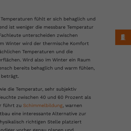
Temperaturen fühlt er sich behaglich und
bend ist weniger die messbare Temperatur
 Fachleute unterscheiden zwischen
M
m Winter wird der thermische Komfort
tsächlichen Temperaturen und die
lächen. Wird also im Winter ein Raum
ensch bereits behaglich und warm fühlen,
 beträgt.
 wie die Temperatur, sehr subjektiv
tfeuchte zwischen 40 und 60 Prozent als
r führt zu
Schimmelbildung
, warnen
tbau eine interessante Alternative zur
ysikalisch richtigen Stelle platziert
ändiger vorher genau planen und