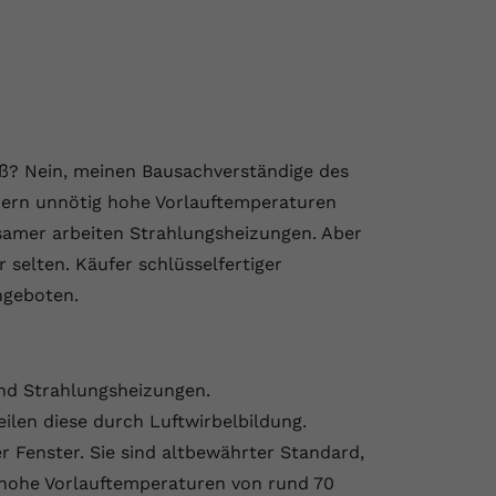
ß? Nein, meinen Bausachverständige des
rdern unnötig hohe Vorlauftemperaturen
arsamer arbeiten Strahlungsheizungen. Aber
 selten. Käufer schlüsselfertiger
ngeboten.
nd Strahlungsheizungen.
ilen diese durch Luftwirbelbildung.
r Fenster. Sie sind altbewährter Standard,
 hohe Vorlauftemperaturen von rund 70