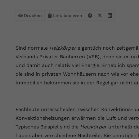
Webseite einwandfrei funktioniert.
Name
Cookie-Informationen anzeigen
cookie_optin
Drucken
Link kopieren
Anbieter
VPB.de
Statistik
Diese Technologien ermöglichen es uns, die Nutzung der
Laufzeit
1 Jahr
Website zu analysieren, um die Leistung zu messen und zu
Sind normale
Heizkörper
eigentlich noch zeitgemä
verbessern.
Dieses Cookie wird verwendet, um Ihre
Verbands Privater Bauherren (VPB), denn sie erfo
Zweck
Cookie-Einstellungen für diese Website zu
Name
Cookie-Informationen anzeigen
_ga
und damit auch relativ viel Energie. Erheblich sp
speichern.
die sind in privaten Wohnhäusern nach wie vor eher
Anbieter
Google Analytics 4
Marketing
Immobilien bekommen sie in der Regel gar nicht a
Name
SgCookieOptin.lastPreferences
Marketing-Cookies ermöglichen es uns, Ihnen relevante
Laufzeit
2 Jahre
Werbung anzuzeigen und den Erfolg unserer Werbekampagnen
Anbieter
VPB.de
zu messen.
Wird von Google Analytics 4 verwendet, um
Fachleute unterscheiden zwischen Konvektions- u
Nutzer wiederzuerkennen und statistische
Laufzeit
1 Jahr
Zweck
Name
Cookie-Informationen anzeigen
_gcl au
Konvektionsheizungen erwärmen die Luft und verte
Informationen zur Nutzung der Website zu
erfassen.
Typisches Beispiel sind die
Heizkörper
unterhalb de
Dieser Wert speichert Ihre Consent-
Anbieter
Google Ads
Externe Inhalte
Einstellungen. Unter anderem eine zufällig
haben aber verschiedene Nachteile: Sie benötigen