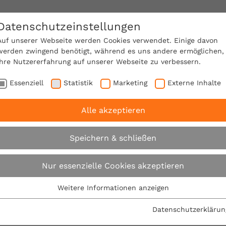
Datenschutzeinstellungen
SACHVERSTÄNDIGE FINDEN!
Auf unserer Webseite werden Cookies verwendet. Einige davon
werden zwingend benötigt, während es uns andere ermöglichen,
Ihre Nutzererfahrung auf unserer Webseite zu verbessern.
e Mitgliedschaft
Über den VPB
Karriere
Essenziell
Statistik
Marketing
Externe Inhalte
Alle akzeptieren
ächenheizung: Flächenheizungen - Sparsam, zeitgemäß u
Speichern & schließen
Flächenheizung: Fl
Nur essenzielle Cookies akzeptieren
Sparsam, zeitgemäß
Weitere Informationen anzeigen
Essenziell
Essenzielle Cookies werden für grundlegende Funktionen der
Datenschutzerklärun
01.01.2022
Webseite benötigt. Dadurch ist gewährleistet, dass die