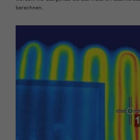
Laufzeit
Session
berechnen.
Dieser von YouTube gesetzte Cookie
registriert eine eindeutige ID, um Daten
Zweck
darüber zu speichern, welche Videos von
YouTube der Nutzer gesehen hat.
Name
yt.innertube::nextId
Anbieter
Youtube.com
Laufzeit
Session
Dieser von YouTube gesetzte Cookie
registriert eine eindeutige ID, um Daten
Zweck
darüber zu speichern, welche Videos von
YouTube der Nutzer gesehen hat.
Name
yt-remote-connected-devices