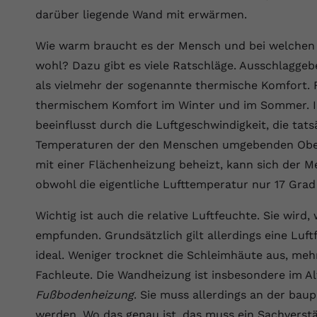
YouTube setzt dieses Cookie über
darüber liegende Wand mit erwärmen.
Zweck
eingebettete YouTube-Videos und registriert
anonyme statistische Daten.
Wie warm braucht es der Mensch und bei welchen 
wohl? Dazu gibt es viele Ratschläge. Ausschlagge
Name
yt-remote-device-id
als vielmehr der sogenannte thermische Komfort.
thermischem Komfort im Winter und im Sommer. I
Anbieter
Youtube.com
beeinflusst durch die Luftgeschwindigkeit, die ta
Laufzeit
Session
Temperaturen der den Menschen umgebenden Oberf
mit einer Flächenheizung beheizt, kann sich der M
YouTube setzt diesen Cookie, um die
obwohl die eigentliche Lufttemperatur nur 17 Grad
Videopräferenzen des Benutzers zu
Zweck
speichern, der eingebettete YouTube-Videos
Wichtig ist auch die relative Luftfeuchte. Sie wird,
verwendet.
empfunden. Grundsätzlich gilt allerdings eine Luf
ideal. Weniger trocknet die Schleimhäute aus, meh
Name
yt.innertube::requests
Fachleute. Die Wandheizung ist insbesondere im Al
Anbieter
youtube.com
Fußbodenheizung
. Sie muss allerdings an der bauph
werden. Wo das genau ist, das muss ein Sachverst