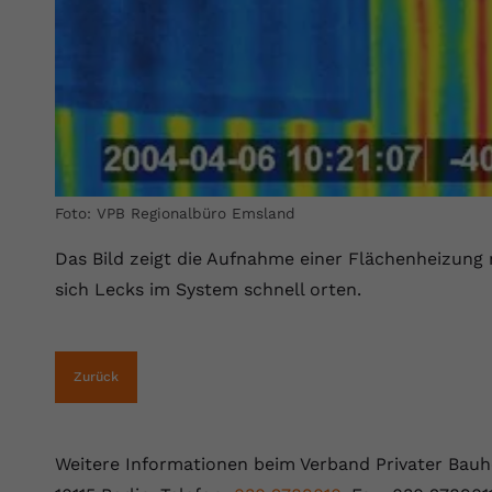
Anbieter
Youtube.com
Laufzeit
Session
YouTube setzt diesen Cookie, um die
Zweck
Videopräferenzen des Nutzers zu speichern,
der eingebettete YouTube-Videos verwendet.
Foto: VPB Regionalbüro Emsland
Das Bild zeigt die Aufnahme einer Flächenheizung
sich Lecks im System schnell orten.
Zurück
Weitere Informationen beim Verband Privater Bauhe