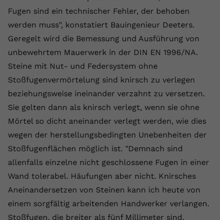
Fugen sind ein technischer Fehler, der behoben
Anbieter
youtube.com
werden muss", konstatiert Bauingenieur Deeters.
Laufzeit
2 Jahre
Geregelt wird die Bemessung und Ausführung von
unbewehrtem Mauerwerk in der DIN EN 1996/NA.
YouTube setzt dieses Cookie über
Steine mit Nut- und Federsystem ohne
Zweck
eingebettete YouTube-Videos und
registriert anonyme statistische Daten.
Stoßfugenvermörtelung sind knirsch zu verlegen
beziehungsweise ineinander verzahnt zu versetzen.
Sie gelten dann als knirsch verlegt, wenn sie ohne
Name
yt-remote-device-id
Mörtel so dicht aneinander verlegt werden, wie dies
Anbieter
Youtube.com
wegen der herstellungsbedingten Unebenheiten der
Stoßfugenflächen möglich ist. "Demnach sind
Laufzeit
Session
allenfalls einzelne nicht geschlossene Fugen in einer
YouTube setzt diesen Cookie, um die
Wand tolerabel. Häufungen aber nicht. Knirsches
Videopräferenzen des Benutzers zu
Zweck
Aneinandersetzen von Steinen kann ich heute von
speichern, der eingebettete YouTube-
einem sorgfältig arbeitenden Handwerker verlangen.
Videos verwendet.
Stoßfugen, die breiter als fünf Millimeter sind,