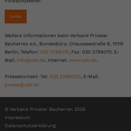
Flickschusterei!"
Zurück
Weitere Informationen beim Verband Privater
Bauherren e.V., Bundesbüro, Chausseestraße 8, 10115
Berlin, Telefon:
030 2789010
, Fax: 030 27890111, E-
Mail:
info@vpb.de
, Internet:
www.vpb.de
.
Pressekontakt: Tel:
030 27890122
, E-Mail:
presse@vpb.de
© Verband Privater Bauherren 2026
Impressum
Datenschutzerklärung