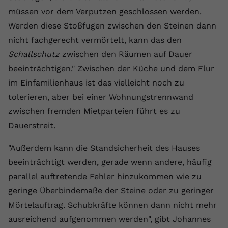
müssen vor dem Verputzen geschlossen werden.
Name
yt.innertube::requests
Werden diese Stoßfugen zwischen den Steinen dann
Anbieter
youtube.com
nicht fachgerecht vermörtelt, kann das den
Schallschutz
zwischen den Räumen auf Dauer
Laufzeit
Session
beeinträchtigen." Zwischen der Küche und dem Flur
Dieser von YouTube gesetzte Cookie
im Einfamilienhaus ist das vielleicht noch zu
registriert eine eindeutige ID, um
tolerieren, aber bei einer Wohnungstrennwand
Zweck
Daten darüber zu speichern, welche
zwischen fremden Mietparteien führt es zu
Videos von YouTube der Nutzer
Dauerstreit.
gesehen hat.
"Außerdem kann die Standsicherheit des Hauses
Name
yt.innertube::nextId
beeinträchtigt werden, gerade wenn andere, häufig
parallel auftretende Fehler hinzukommen wie zu
Anbieter
Youtube.com
geringe Überbindemaße der Steine oder zu geringer
Laufzeit
Session
Mörtelauftrag. Schubkräfte können dann nicht mehr
ausreichend aufgenommen werden", gibt Johannes
Dieser von YouTube gesetzte Cookie