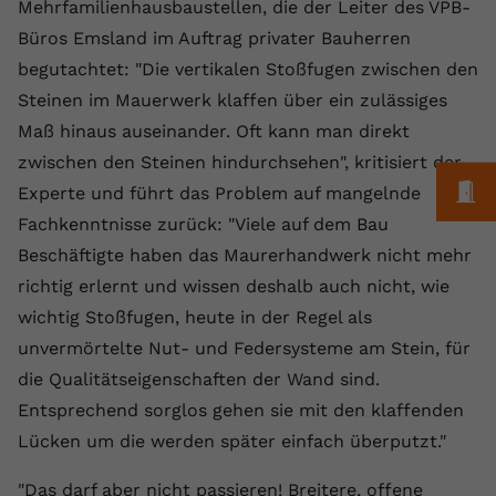
Laufzeit
1 Jahr
Mehrfamilienhausbaustellen, die der Leiter des VPB-
Name
Cookie-Informationen anzeigen
_gcl au
Zweck
wiederzuerkennen und statistische
Büros Emsland im Auftrag privater Bauherren
Informationen zur Nutzung der
Dieser Wert speichert Ihre Consent-
Anbieter
Google Ads
Externe Inhalte
begutachtet: "Die vertikalen Stoßfugen zwischen den
Website zu erfassen.
Einstellungen. Unter anderem eine
Wir verwenden auf unserer Website externe Inhalte,
Steinen im Mauerwerk klaffen über ein zulässiges
zufällig generierte ID, für die
Laufzeit
90 Tage
um Ihnen zusätzliche Informationen anzubieten.
Zweck
historische Speicherung Ihrer
Maß hinaus auseinander. Oft kann man direkt
vorgenommen Einstellungen, falls der
Wird von Google Ads für das
zwischen den Steinen hindurchsehen", kritisiert der
Name
Cookie-Informationen anzeigen
vuid
Webseiten-Betreiber dies eingestellt
Conversion-Tracking verwendet, um
M
Zweck
Experte und führt das Problem auf mangelnde
hat.
Werbeklicks der Nutzung auf unserer
Anbieter
vimeo.com
Fachkenntnisse zurück: "Viele auf dem Bau
Website zuzuordnen.
Beschäftigte haben das Maurerhandwerk nicht mehr
Laufzeit
2 Jahre
Name
fe_typo_user
richtig erlernt und wissen deshalb auch nicht, wie
Vimeo installiert dieses Cookie, um
wichtig Stoßfugen, heute in der Regel als
Anbieter
VPB.de
Tracking-Informationen zu sammeln,
unvermörtelte Nut- und Federsysteme am Stein, für
Zweck
indem es eine eindeutige ID zum
Laufzeit
Session
die Qualitätseigenschaften der Wand sind.
Einbetten von Videos auf der Website
setzt.
Entsprechend sorglos gehen sie mit den klaffenden
Dieses Cookie wird verwendet, um die
Zweck
Speicherung von
Lücken um die werden später einfach überputzt."
Benutzereinstellungen zu ermöglichen.
Name
CONSENT
"Das darf aber nicht passieren! Breitere, offene