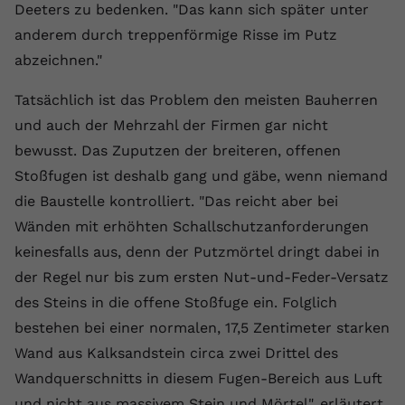
Deeters zu bedenken. "Das kann sich später unter
registriert eine eindeutige ID, um
Zweck
Daten darüber zu speichern, welche
anderem durch treppenförmige Risse im Putz
Videos von YouTube der Nutzer
abzeichnen."
gesehen hat.
Tatsächlich ist das Problem den meisten Bauherren
und auch der Mehrzahl der Firmen gar nicht
Name
yt-remote-connected-devices
bewusst. Das Zuputzen der breiteren, offenen
Anbieter
Youtube.com
Stoßfugen ist deshalb gang und gäbe, wenn niemand
die Baustelle kontrolliert. "Das reicht aber bei
Laufzeit
Session
Wänden mit erhöhten Schallschutzanforderungen
YouTube setzt diesen Cookie, um die
keinesfalls aus, denn der Putzmörtel dringt dabei in
Videopräferenzen des Nutzers zu
der Regel nur bis zum ersten Nut-und-Feder-Versatz
Zweck
speichern, der eingebettete YouTube-
des Steins in die offene Stoßfuge ein. Folglich
Videos verwendet.
bestehen bei einer normalen, 17,5 Zentimeter starken
Wand aus Kalksandstein circa zwei Drittel des
Wandquerschnitts in diesem Fugen-Bereich aus Luft
und nicht aus massivem Stein und Mörtel", erläutert