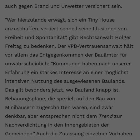
auch gegen Brand und Unwetter versichert sein.
Name
yt.innertube::requests
"Wer hierzulande erwägt, sich ein Tiny House
Anbieter
youtube.com
anzuschaffen, verliert schnell seine Illusionen von
Laufzeit
Session
Freiheit und Spontanität", gibt Rechtsanwalt Holger
Freitag zu bedenken. Der VPB-Vertrauensanwalt hält
Dieser von YouTube gesetzte Cookie
vor allem das Entgegenkommen der Bauämter für
registriert eine eindeutige ID, um
unwahrscheinlich: "Kommunen haben nach unserer
Zweck
Daten darüber zu speichern, welche
Videos von YouTube der Nutzer
Erfahrung ein starkes Interesse an einer möglichst
gesehen hat.
intensiven Nutzung des ausgewiesenen Baulands.
Das gilt besonders jetzt, wo Bauland knapp ist.
Name
yt.innertube::nextId
Bebauungspläne, die speziell auf den Bau von
Minihäusern zugeschnitten wären, sind zwar
Anbieter
Youtube.com
denkbar, aber entsprechen nicht dem
Trend
zur
Laufzeit
Session
Nachverdichtung in den Innengebieten der
Gemeinden." Auch die Zulassung einzelner Vorhaben
Dieser von YouTube gesetzte Cookie