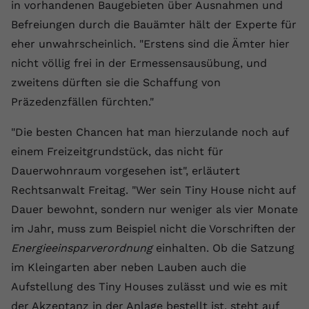
in vorhandenen Baugebieten über Ausnahmen und
registriert eine eindeutige ID, um
Befreiungen durch die Bauämter hält der Experte für
Zweck
Daten darüber zu speichern, welche
Videos von YouTube der Nutzer
eher unwahrscheinlich. "Erstens sind die Ämter hier
gesehen hat.
nicht völlig frei in der Ermessensausübung, und
zweitens dürften sie die Schaffung von
Name
yt-remote-connected-devices
Präzedenzfällen fürchten."
Anbieter
Youtube.com
"Die besten Chancen hat man hierzulande noch auf
einem Freizeitgrundstück, das nicht für
Laufzeit
Session
Dauerwohnraum vorgesehen ist", erläutert
YouTube setzt diesen Cookie, um die
Rechtsanwalt Freitag. "Wer sein Tiny House nicht auf
Videopräferenzen des Nutzers zu
Dauer bewohnt, sondern nur weniger als vier Monate
Zweck
speichern, der eingebettete YouTube-
im Jahr, muss zum Beispiel nicht die Vorschriften der
Videos verwendet.
Energieeinsparverordnung
einhalten. Ob die Satzung
im Kleingarten aber neben Lauben auch die
Aufstellung des Tiny Houses zulässt und wie es mit
der Akzeptanz in der Anlage bestellt ist, steht auf