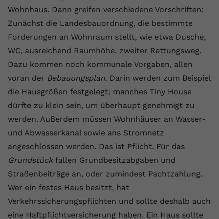
Wohnhaus. Dann greifen verschiedene Vorschriften:
Anbieter
youtube.com
Zunächst die Landesbauordnung, die bestimmte
Laufzeit
2 Jahre
Forderungen an Wohnraum stellt, wie etwa Dusche,
WC, ausreichend Raumhöhe, zweiter Rettungsweg.
YouTube setzt dieses Cookie über
Dazu kommen noch kommunale Vorgaben, allen
Zweck
eingebettete YouTube-Videos und
registriert anonyme statistische Daten.
voran der
Bebauungsplan
. Darin werden zum Beispiel
die Hausgrößen festgelegt; manches Tiny House
dürfte zu klein sein, um überhaupt genehmigt zu
Name
yt-remote-device-id
werden. Außerdem müssen Wohnhäuser an Wasser-
Anbieter
Youtube.com
und Abwasserkanal sowie ans Stromnetz
angeschlossen werden. Das ist Pflicht. Für das
Laufzeit
Session
Grundstück
fallen Grundbesitzabgaben und
YouTube setzt diesen Cookie, um die
Straßenbeiträge an, oder zumindest Pachtzahlung.
Videopräferenzen des Benutzers zu
Zweck
Wer ein festes Haus besitzt, hat
speichern, der eingebettete YouTube-
Verkehrssicherungspflichten und sollte deshalb auch
Videos verwendet.
eine Haftpflichtversicherung haben. Ein Haus sollte