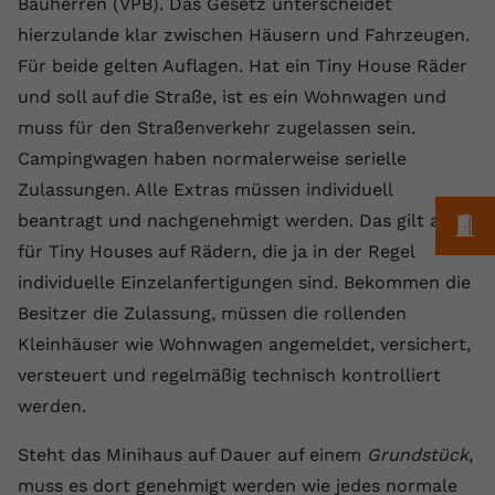
Bauherren (VPB). Das Gesetz unterscheidet
Laufzeit
1 Jahr
Name
Cookie-Informationen anzeigen
_gcl au
Zweck
wiederzuerkennen und statistische
hierzulande klar zwischen Häusern und Fahrzeugen.
Informationen zur Nutzung der
Dieser Wert speichert Ihre Consent-
Anbieter
Google Ads
Für beide gelten Auflagen. Hat ein Tiny House Räder
Externe Inhalte
Website zu erfassen.
Einstellungen. Unter anderem eine
und soll auf die Straße, ist es ein Wohnwagen und
Wir verwenden auf unserer Website externe Inhalte,
zufällig generierte ID, für die
Laufzeit
90 Tage
um Ihnen zusätzliche Informationen anzubieten.
Zweck
historische Speicherung Ihrer
muss für den Straßenverkehr zugelassen sein.
vorgenommen Einstellungen, falls der
Wird von Google Ads für das
Campingwagen haben normalerweise serielle
Name
Cookie-Informationen anzeigen
vuid
Webseiten-Betreiber dies eingestellt
Conversion-Tracking verwendet, um
Zweck
Zulassungen. Alle Extras müssen individuell
hat.
Werbeklicks der Nutzung auf unserer
Anbieter
vimeo.com
beantragt und nachgenehmigt werden. Das gilt auch
M
Website zuzuordnen.
für Tiny Houses auf Rädern, die ja in der Regel
Laufzeit
2 Jahre
Name
fe_typo_user
individuelle Einzelanfertigungen sind. Bekommen die
Vimeo installiert dieses Cookie, um
Besitzer die Zulassung, müssen die rollenden
Anbieter
VPB.de
Tracking-Informationen zu sammeln,
Kleinhäuser wie Wohnwagen angemeldet, versichert,
Zweck
indem es eine eindeutige ID zum
Laufzeit
Session
versteuert und regelmäßig technisch kontrolliert
Einbetten von Videos auf der Website
werden.
setzt.
Dieses Cookie wird verwendet, um die
Zweck
Speicherung von
Steht das Minihaus auf Dauer auf einem
Grundstück
,
Benutzereinstellungen zu ermöglichen.
Name
CONSENT
muss es dort genehmigt werden wie jedes normale