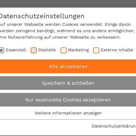
Datenschutzeinstellungen
SACHVERSTÄNDIGE FINDEN!
Auf unserer Webseite werden Cookies verwendet. Einige davon
werden zwingend benötigt, während es uns andere ermöglichen,
Ihre Nutzererfahrung auf unserer Webseite zu verbessern.
e Mitgliedschaft
Über den VPB
Karriere
Essenziell
Statistik
Marketing
Externe Inhalte
Alle akzeptieren
: Bei der Auswahl des Baugrundstücks Extremwetterlage
Speichern & schließen
VPB: Bei der Auswah
Nur essenzielle Cookies akzeptieren
Baugrundstücks Ex
Weitere Informationen anzeigen
Essenziell
Essenzielle Cookies werden für grundlegende Funktionen der
mitkalkulieren
Datenschutzerklärun
Webseite benötigt. Dadurch ist gewährleistet, dass die