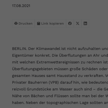
Webseite einwandfrei funktioniert.
17.08.2021
Name
Cookie-Informationen anzeigen
cookie_optin
Anbieter
VPB.de
Statistik
Drucken
Link kopieren
Diese Technologien ermöglichen es uns, die Nutzung der
Laufzeit
1 Jahr
Website zu analysieren, um die Leistung zu messen und zu
verbessern.
Dieses Cookie wird verwendet, um Ihre
Zweck
Cookie-Einstellungen für diese Website zu
BERLIN. Der Klimawandel ist nicht aufzuhalten un
Name
Cookie-Informationen anzeigen
_ga
speichern.
Eigentümer konkret. Die Überflutungen an Ahr und 
Anbieter
Google Analytics 4
mit welchen Extremwettereignissen zu rechnen ist.
Marketing
Name
SgCookieOptin.lastPreferences
Überflutungsgebieten müssen große Schäden oder 
Marketing-Cookies ermöglichen es uns, Ihnen relevante
Laufzeit
2 Jahre
Werbung anzuzeigen und den Erfolg unserer Werbekampagnen
gesamten Hauses samt Hausstand zu verkraften. V
Anbieter
VPB.de
zu messen.
Wird von Google Analytics 4 verwendet, um
Privater Bauherren (VPB) darauf hin, wie bedeuten
Nutzer wiederzuerkennen und statistische
Laufzeit
1 Jahr
reizvoll Grundstücke am Wasser auch sind – die G
Zweck
Name
Cookie-Informationen anzeigen
_gcl au
Informationen zur Nutzung der Website zu
Nähe von Bächen und Flüssen sollte man bei der 
erfassen.
Dieser Wert speichert Ihre Consent-
Anbieter
Google Ads
Externe Inhalte
haben. Neben der topographischen Lage sollten a
Einstellungen. Unter anderem eine zufällig