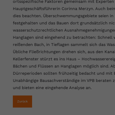
Wir verwenden auf unserer Website externe Inhalte, um Ihnen
ortsspezifische Faktoren gemeinsam mit Experten 
generierte ID, für die historische
Laufzeit
90 Tage
Zweck
zusätzliche Informationen anzubieten.
Speicherung Ihrer vorgenommen
Hauptgeschäftsführerin Corinna Merzyn. Auch bei
Einstellungen, falls der Webseiten-Betreiber
Wird von Google Ads für das Conversion-
dies beachten. Überschwemmungsgebiete seien in
Name
Cookie-Informationen anzeigen
vuid
dies eingestellt hat.
Zweck
Tracking verwendet, um Werbeklicks der
festgehalten und das Bauen dort grundsätzlich nic
Nutzung auf unserer Website zuzuordnen.
Anbieter
vimeo.com
wasserschutzrechtlichen Ausnahmegenehmigungen 
Name
fe_typo_user
Hanglagen sind eingehend zu betrachten: Schnell 
Laufzeit
2 Jahre
reißenden Bach, in Tieflagen sammelt sich das Was
Anbieter
VPB.de
Vimeo installiert dieses Cookie, um
Übliche Fließrichtungen drehen sich, aus den Kana
Tracking-Informationen zu sammeln, indem
Laufzeit
Session
Zweck
Kellerfenster stürzt es ins Haus – Hochwassererei
es eine eindeutige ID zum Einbetten von
Bächen und Flüssen an Hanglagen möglich sind. A
Videos auf der Website setzt.
Dieses Cookie wird verwendet, um die
Dürreperioden sollten frühzeitig bedacht und mit 
Zweck
Speicherung von Benutzereinstellungen zu
ermöglichen.
Unabhängige Bausachverständige im VPB beraten 
Name
CONSENT
und bieten eine eingehende Analyse an.
Anbieter
youtube.com
Zurück
Laufzeit
2 Jahre