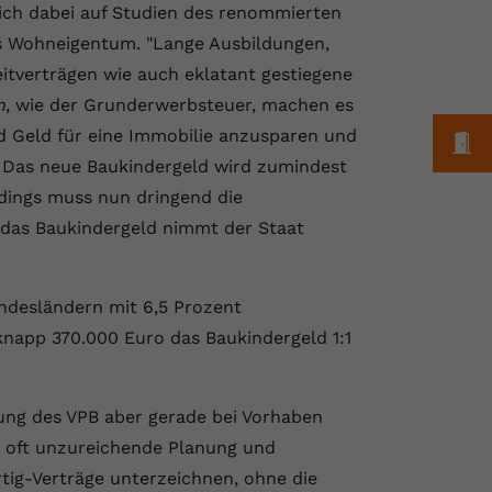
sich dabei auf Studien des renommierten
es Wohneigentum. "Lange Ausbildungen,
eitverträgen wie auch eklatant gestiegene
n
, wie der Grunderwerbsteuer, machen es
d Geld für eine Immobilie anzusparen und
M
 Das neue Baukindergeld wird zumindest
rdings muss nun dringend die
das Baukindergeld nimmt der Staat
undesländern mit 6,5 Prozent
napp 370.000 Euro das Baukindergeld 1:1
ung des VPB aber gerade bei Vorhaben
ch oft unzureichende Planung und
rtig-Verträge unterzeichnen, ohne die