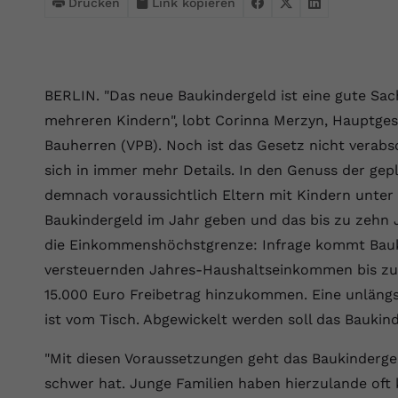
Webseite einwandfrei funktioniert.
Drucken
Link kopieren
Name
Cookie-Informationen anzeigen
cookie_optin
Anbieter
VPB.de
Statistik
BERLIN. "Das neue Baukindergeld ist eine gute Sach
Diese Technologien ermöglichen es uns, die Nutzung der
Laufzeit
1 Jahr
mehreren Kindern", lobt Corinna Merzyn, Hauptges
Website zu analysieren, um die Leistung zu messen und zu
Bauherren (VPB). Noch ist das Gesetz nicht verabsc
verbessern.
Dieses Cookie wird verwendet, um Ihre
sich in immer mehr Details. In den Genuss der ge
Zweck
Cookie-Einstellungen für diese Website zu
Name
Cookie-Informationen anzeigen
_ga
speichern.
demnach voraussichtlich Eltern mit Kindern unter 1
Baukindergeld im Jahr geben und das bis zu zehn 
Anbieter
Google Analytics 4
Marketing
die Einkommenshöchstgrenze: Infrage kommt Bauki
Name
SgCookieOptin.lastPreferences
Marketing-Cookies ermöglichen es uns, Ihnen relevante
Laufzeit
2 Jahre
versteuernden Jahres-Haushaltseinkommen bis zu 7
Werbung anzuzeigen und den Erfolg unserer Werbekampagnen
Anbieter
VPB.de
zu messen.
15.000 Euro Freibetrag hinzukommen. Eine unlängs
Wird von Google Analytics 4 verwendet, um
ist vom Tisch. Abgewickelt werden soll das Baukind
Nutzer wiederzuerkennen und statistische
Laufzeit
1 Jahr
Zweck
Name
Cookie-Informationen anzeigen
_gcl au
Informationen zur Nutzung der Website zu
"Mit diesen Voraussetzungen geht das Baukindergeld
erfassen.
Dieser Wert speichert Ihre Consent-
Anbieter
Google Ads
Externe Inhalte
schwer hat. Junge Familien haben hierzulande of
Einstellungen. Unter anderem eine zufällig