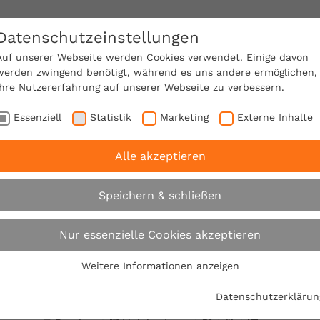
Datenschutzeinstellungen
SACHVERSTÄNDIGE FINDEN!
Auf unserer Webseite werden Cookies verwendet. Einige davon
werden zwingend benötigt, während es uns andere ermöglichen,
Ihre Nutzererfahrung auf unserer Webseite zu verbessern.
e Mitgliedschaft
Über den VPB
Karriere
Essenziell
Statistik
Marketing
Externe Inhalte
Alle akzeptieren
B begrüßt Baukindergeld
Speichern & schließen
VPB begrüßt Baukin
Nur essenzielle Cookies akzeptieren
Weitere Informationen anzeigen
29.06.2018
Essenziell
Essenzielle Cookies werden für grundlegende Funktionen der
Datenschutzerklärun
Webseite benötigt. Dadurch ist gewährleistet, dass die