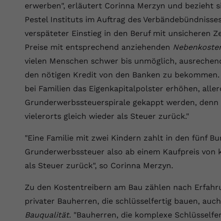
Wir verwenden auf unserer Website externe Inhalte, um Ihnen
generierte ID, für die historische
Laufzeit
90 Tage
erwerben", erläutert Corinna Merzyn und bezieht 
Zweck
zusätzliche Informationen anzubieten.
Speicherung Ihrer vorgenommen
Pestel Instituts im Auftrag des Verbändebündniss
Einstellungen, falls der Webseiten-Betreiber
Wird von Google Ads für das Conversion-
Name
Cookie-Informationen anzeigen
vuid
verspäteter Einstieg in den Beruf mit unsicheren Z
dies eingestellt hat.
Zweck
Tracking verwendet, um Werbeklicks der
Preise mit entsprechend anziehenden
Nebenkoste
Nutzung auf unserer Website zuzuordnen.
Anbieter
vimeo.com
vielen Menschen schwer bis unmöglich, ausrechen
Name
fe_typo_user
den nötigen Kredit von den Banken zu bekommen.
Laufzeit
2 Jahre
bei Familien das Eigenkapitalpolster erhöhen, alle
Anbieter
VPB.de
Vimeo installiert dieses Cookie, um
Grunderwerbssteuerspirale gekappt werden, denn 
Tracking-Informationen zu sammeln, indem
Laufzeit
Session
Zweck
vielerorts gleich wieder als Steuer zurück."
es eine eindeutige ID zum Einbetten von
Videos auf der Website setzt.
Dieses Cookie wird verwendet, um die
"Eine Familie mit zwei Kindern zahlt in den fünf B
Zweck
Speicherung von Benutzereinstellungen zu
Grunderwerbssteuer also ab einem Kaufpreis von k
ermöglichen.
Name
CONSENT
als Steuer zurück", so Corinna Merzyn.
Anbieter
youtube.com
Zu den Kostentreibern am Bau zählen nach Erfahr
privater Bauherren, die schlüsselfertig bauen, au
Laufzeit
2 Jahre
Bauqualität
. "Bauherren, die komplexe Schlüsselfe