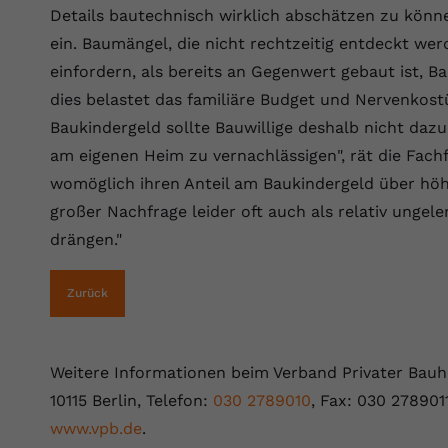
YouTube setzt dieses Cookie über
Details bautechnisch wirklich abschätzen zu könne
Zweck
eingebettete YouTube-Videos und registriert
ein. Baumängel, die nicht rechtzeitig entdeckt we
anonyme statistische Daten.
einfordern, als bereits an Gegenwert gebaut ist, Ba
dies belastet das familiäre Budget und Nervenko
Name
yt-remote-device-id
Baukindergeld sollte Bauwillige deshalb nicht dazu
am eigenen Heim zu vernachlässigen", rät die Fachf
Anbieter
Youtube.com
womöglich ihren Anteil am Baukindergeld über höh
Laufzeit
Session
großer Nachfrage leider oft auch als relativ ungel
drängen."
YouTube setzt diesen Cookie, um die
Videopräferenzen des Benutzers zu
Zweck
speichern, der eingebettete YouTube-Videos
Zurück
verwendet.
Weitere Informationen beim Verband Privater Bauhe
Name
yt.innertube::requests
10115 Berlin, Telefon:
030 2789010
, Fax: 030 278901
Anbieter
youtube.com
www.vpb.de
.