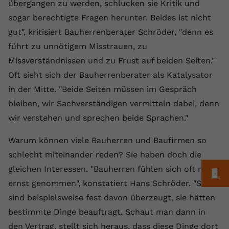
Laufzeit
1 Jahr
übergangen zu werden, schlucken sie Kritik und
Name
Cookie-Informationen anzeigen
_gcl au
Zweck
wiederzuerkennen und statistische
sogar berechtigte Fragen herunter. Beides ist nicht
Informationen zur Nutzung der
Dieser Wert speichert Ihre Consent-
Anbieter
Google Ads
Externe Inhalte
gut", kritisiert Bauherrenberater Schröder, "denn es
Website zu erfassen.
Einstellungen. Unter anderem eine
Wir verwenden auf unserer Website externe Inhalte,
führt zu unnötigem Misstrauen, zu
zufällig generierte ID, für die
Laufzeit
90 Tage
um Ihnen zusätzliche Informationen anzubieten.
Zweck
historische Speicherung Ihrer
Missverständnissen und zu Frust auf beiden Seiten."
vorgenommen Einstellungen, falls der
Wird von Google Ads für das
Oft sieht sich der Bauherrenberater als Katalysator
Name
Cookie-Informationen anzeigen
vuid
Webseiten-Betreiber dies eingestellt
Conversion-Tracking verwendet, um
Zweck
in der Mitte. "Beide Seiten müssen im Gespräch
hat.
Werbeklicks der Nutzung auf unserer
Anbieter
vimeo.com
bleiben, wir Sachverständigen vermitteln dabei, denn
Website zuzuordnen.
wir verstehen und sprechen beide Sprachen."
Laufzeit
2 Jahre
Name
fe_typo_user
Warum können viele Bauherren und Baufirmen so
Vimeo installiert dieses Cookie, um
Anbieter
VPB.de
Tracking-Informationen zu sammeln,
schlecht miteinander reden? Sie haben doch die
Zweck
indem es eine eindeutige ID zum
gleichen Interessen. "Bauherren fühlen sich oft nicht
Laufzeit
Session
M
Einbetten von Videos auf der Website
ernst genommen", konstatiert Hans Schröder. "Sie
setzt.
Dieses Cookie wird verwendet, um die
sind beispielsweise fest davon überzeugt, sie hätten
Zweck
Speicherung von
bestimmte Dinge beauftragt. Schaut man dann in
Benutzereinstellungen zu ermöglichen.
Name
CONSENT
den Vertrag, stellt sich heraus, dass diese Dinge dort