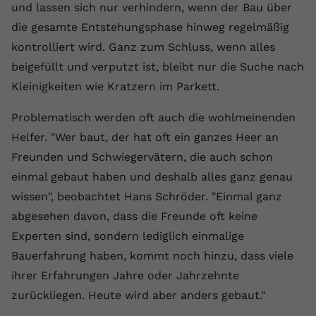
und lassen sich nur verhindern, wenn der Bau über
registriert eine eindeutige ID, um
Zweck
Daten darüber zu speichern, welche
die gesamte Entstehungsphase hinweg regelmäßig
Videos von YouTube der Nutzer
kontrolliert wird. Ganz zum Schluss, wenn alles
gesehen hat.
beigefüllt und verputzt ist, bleibt nur die Suche nach
Kleinigkeiten wie Kratzern im Parkett.
Name
yt-remote-connected-devices
Problematisch werden oft auch die wohlmeinenden
Anbieter
Youtube.com
Helfer. "Wer baut, der hat oft ein ganzes Heer an
Freunden und Schwiegervätern, die auch schon
Laufzeit
Session
einmal gebaut haben und deshalb alles ganz genau
YouTube setzt diesen Cookie, um die
wissen", beobachtet Hans Schröder. "Einmal ganz
Videopräferenzen des Nutzers zu
abgesehen davon, dass die Freunde oft keine
Zweck
speichern, der eingebettete YouTube-
Experten sind, sondern lediglich einmalige
Videos verwendet.
Bauerfahrung haben, kommt noch hinzu, dass viele
ihrer Erfahrungen Jahre oder Jahrzehnte
zurückliegen. Heute wird aber anders gebaut."