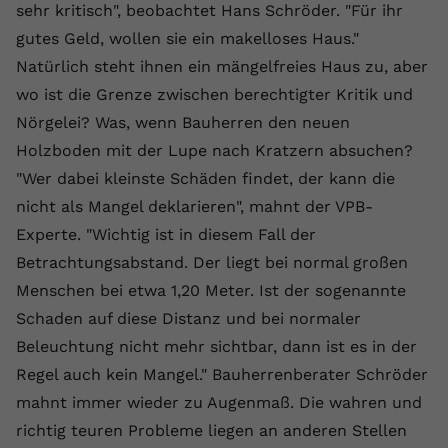
sehr kritisch", beobachtet Hans Schröder. "Für ihr
Name
yt.innertube::requests
gutes Geld, wollen sie ein makelloses Haus."
Natürlich steht ihnen ein mängelfreies Haus zu, aber
Anbieter
youtube.com
wo ist die Grenze zwischen berechtigter Kritik und
Laufzeit
Session
Nörgelei? Was, wenn Bauherren den neuen
Holzboden mit der Lupe nach Kratzern absuchen?
Dieser von YouTube gesetzte Cookie
"Wer dabei kleinste Schäden findet, der kann die
registriert eine eindeutige ID, um
Zweck
Daten darüber zu speichern, welche
nicht als Mangel deklarieren", mahnt der VPB-
Videos von YouTube der Nutzer
Experte. "Wichtig ist in diesem Fall der
gesehen hat.
Betrachtungsabstand. Der liegt bei normal großen
Menschen bei etwa 1,20 Meter. Ist der sogenannte
Name
yt.innertube::nextId
Schaden auf diese Distanz und bei normaler
Beleuchtung nicht mehr sichtbar, dann ist es in der
Anbieter
Youtube.com
Regel auch kein Mangel." Bauherrenberater Schröder
Laufzeit
Session
mahnt immer wieder zu Augenmaß. Die wahren und
richtig teuren Probleme liegen an anderen Stellen
Dieser von YouTube gesetzte Cookie