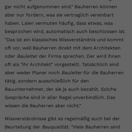
gar nicht aufgenommen sind." Bauherren können
Anbieter
youtube.com
aber nur fordern, was sie vertraglich vereinbart
Laufzeit
2 Jahre
haben. Laien vermuten häufig, dass etwas, was
besprochen wird, automatisch auch beschlossen ist.
YouTube setzt dieses Cookie über
"Das ist ein klassisches Missverständnis und kommt
Zweck
eingebettete YouTube-Videos und
registriert anonyme statistische Daten.
oft vor, weil Bauherren direkt mit dem Architekten
oder
Bauleiter
der Firma sprechen. Der wird ihnen
oft als "ihr Architekt" vorgestellt. Tatsächlich sind
Name
yt-remote-device-id
aber weder Planer noch
Bauleiter
für die Bauherren
Anbieter
Youtube.com
tätig, sondern ausschließlich für den
Bauunternehmer, der sie ja auch bezahlt. Solche
Laufzeit
Session
Gespräche sind in aller Regel unverbindlich. Das
YouTube setzt diesen Cookie, um die
wissen die Bauherren aber nicht."
Videopräferenzen des Benutzers zu
Zweck
speichern, der eingebettete YouTube-
Missverständnisse gibt es regelmäßig auch bei der
Videos verwendet.
Beurteilung der
Bauqualität
. "Viele Bauherren sind