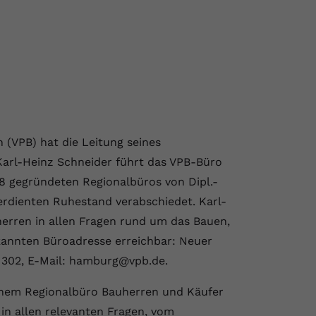
(VPB) hat die Leitung seines
Karl-Heinz Schneider führt das VPB-Büro
78 gegründeten Regionalbüros von Dipl.-
erdienten Ruhestand verabschiedet. Karl-
herren in allen Fragen rund um das Bauen,
ekannten Büroadresse erreichbar: Neuer
0 302, E-Mail: hamburg@vpb.de.
seinem Regionalbüro Bauherren und Käufer
n allen relevanten Fragen, vom