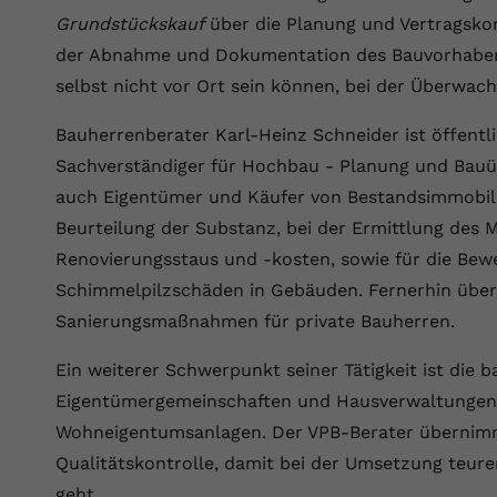
Wir verwenden auf unserer Website externe Inhalte, um Ihnen
generierte ID, für die historische
Laufzeit
90 Tage
Zweck
Grundstückskauf
über die Planung und Vertragskon
zusätzliche Informationen anzubieten.
Speicherung Ihrer vorgenommen
der Abnahme und Dokumentation des Bauvorhabens
Einstellungen, falls der Webseiten-Betreiber
Wird von Google Ads für das Conversion-
Name
Cookie-Informationen anzeigen
vuid
dies eingestellt hat.
Zweck
Tracking verwendet, um Werbeklicks der
selbst nicht vor Ort sein können, bei der Überwac
Nutzung auf unserer Website zuzuordnen.
Anbieter
vimeo.com
Bauherrenberater Karl-Heinz Schneider ist öffentli
Name
fe_typo_user
Sachverständiger für Hochbau - Planung und Bau
Laufzeit
2 Jahre
auch Eigentümer und Käufer von Bestandsimmobilie
Anbieter
VPB.de
Vimeo installiert dieses Cookie, um
Beurteilung der Substanz, bei der Ermittlung des
Tracking-Informationen zu sammeln, indem
Laufzeit
Session
Zweck
Renovierungsstaus und -kosten, sowie für die Be
es eine eindeutige ID zum Einbetten von
Videos auf der Website setzt.
Schimmelpilzschäden in Gebäuden. Fernerhin über
Dieses Cookie wird verwendet, um die
Zweck
Speicherung von Benutzereinstellungen zu
Sanierungsmaßnahmen für private Bauherren.
ermöglichen.
Name
CONSENT
Ein weiterer Schwerpunkt seiner Tätigkeit ist die
Eigentümergemeinschaften und Hausverwaltungen 
Anbieter
youtube.com
Wohneigentumsanlagen. Der VPB-Berater übernimm
Laufzeit
2 Jahre
Qualitätskontrolle, damit bei der Umsetzung teur
geht.