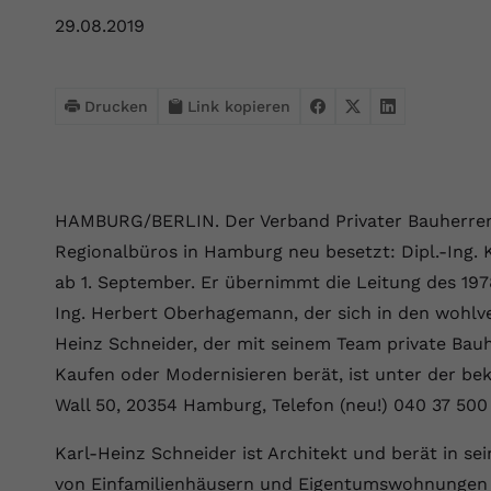
Webseite einwandfrei funktioniert.
29.08.2019
Name
Cookie-Informationen anzeigen
cookie_optin
Anbieter
VPB.de
Statistik
Drucken
Link kopieren
Diese Technologien ermöglichen es uns, die Nutzung der
Laufzeit
1 Jahr
Website zu analysieren, um die Leistung zu messen und zu
verbessern.
Dieses Cookie wird verwendet, um Ihre
Zweck
Cookie-Einstellungen für diese Website zu
HAMBURG/BERLIN. Der Verband Privater Bauherren 
Name
Cookie-Informationen anzeigen
_ga
speichern.
Regionalbüros in Hamburg neu besetzt: Dipl.-Ing. 
Anbieter
Google Analytics 4
ab 1. September. Er übernimmt die Leitung des 19
Marketing
Name
SgCookieOptin.lastPreferences
Ing. Herbert Oberhagemann, der sich in den wohlv
Marketing-Cookies ermöglichen es uns, Ihnen relevante
Laufzeit
2 Jahre
Werbung anzuzeigen und den Erfolg unserer Werbekampagnen
Heinz Schneider, der mit seinem Team private Bau
Anbieter
VPB.de
zu messen.
Wird von Google Analytics 4 verwendet, um
Kaufen oder Modernisieren berät, ist unter der b
Nutzer wiederzuerkennen und statistische
Laufzeit
1 Jahr
Wall 50, 20354 Hamburg, Telefon (neu!) 040 37 50
Zweck
Name
Cookie-Informationen anzeigen
_gcl au
Informationen zur Nutzung der Website zu
erfassen.
Dieser Wert speichert Ihre Consent-
Karl-Heinz Schneider ist Architekt und berät in 
Anbieter
Google Ads
Externe Inhalte
Einstellungen. Unter anderem eine zufällig
von Einfamilienhäusern und Eigentumswohnungen i