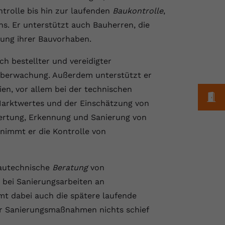
trolle bis hin zur laufenden
Baukontrolle
,
. Er unterstützt auch Bauherren, die
hung ihrer Bauvorhaben.
ch bestellter und vereidigter
überwachung. Außerdem unterstützt er
n, vor allem bei der technischen
M
 Marktwertes und der Einschätzung von
wertung, Erkennung und Sanierung von
nimmt er die Kontrolle von
 bautechnische
Beratung
von
bei Sanierungsarbeiten an
t dabei auch die spätere laufende
er Sanierungsmaßnahmen nichts schief