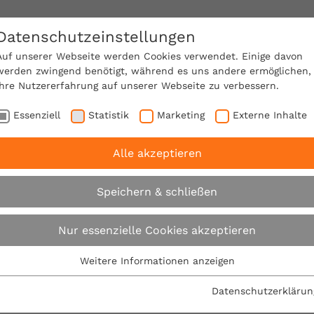
Datenschutzeinstellungen
SACHVERSTÄNDIGE FINDEN!
Auf unserer Webseite werden Cookies verwendet. Einige davon
werden zwingend benötigt, während es uns andere ermöglichen,
Ihre Nutzererfahrung auf unserer Webseite zu verbessern.
e Mitgliedschaft
Über den VPB
Karriere
Essenziell
Statistik
Marketing
Externe Inhalte
Alle akzeptieren
rbraucherschutz am Bau: VPB besetzt Regionalbüro in H
Speichern & schließen
Verbraucherschutz 
Nur essenzielle Cookies akzeptieren
besetzt Regionalbü
Weitere Informationen anzeigen
Essenziell
Essenzielle Cookies werden für grundlegende Funktionen der
neu
Datenschutzerklärun
Webseite benötigt. Dadurch ist gewährleistet, dass die