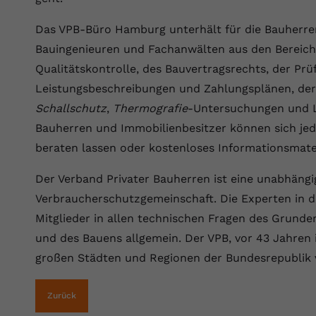
YouTube setzt dieses Cookie über
Zweck
eingebettete YouTube-Videos und registriert
Das VPB-Büro Hamburg unterhält für die Bauherre
anonyme statistische Daten.
Bauingenieuren und Fachanwälten aus den Bereich
Qualitätskontrolle, des Bauvertragsrechts, der Pr
Name
yt-remote-device-id
Leistungsbeschreibungen und Zahlungsplänen, der
Schallschutz
,
Thermografie
-Untersuchungen und L
Anbieter
Youtube.com
Bauherren und Immobilienbesitzer können sich je
Laufzeit
Session
beraten lassen oder kostenloses Informationsmateri
YouTube setzt diesen Cookie, um die
Der Verband Privater Bauherren ist eine unabhängi
Videopräferenzen des Benutzers zu
Zweck
Verbraucherschutzgemeinschaft. Die Experten in 
speichern, der eingebettete YouTube-Videos
verwendet.
Mitglieder in allen technischen Fragen des Grund
und des Bauens allgemein. Der VPB, vor 43 Jahren 
großen Städten und Regionen der Bundesrepublik 
Name
yt.innertube::requests
Anbieter
youtube.com
Zurück