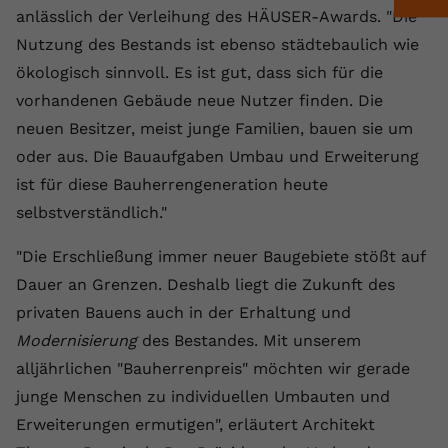
Laufzeit
1 Jahr
Name
Cookie-Informationen anzeigen
_gcl au
anlässlich der Verleihung des HÄUSER-Awards. "Die
Zweck
wiederzuerkennen und statistische
Informationen zur Nutzung der
Nutzung des Bestands ist ebenso städtebaulich wie
Dieser Wert speichert Ihre Consent-
Anbieter
Google Ads
Externe Inhalte
Website zu erfassen.
Einstellungen. Unter anderem eine
ökologisch sinnvoll. Es ist gut, dass sich für die
Wir verwenden auf unserer Website externe Inhalte,
zufällig generierte ID, für die
Laufzeit
90 Tage
vorhandenen Gebäude neue Nutzer finden. Die
um Ihnen zusätzliche Informationen anzubieten.
Zweck
historische Speicherung Ihrer
neuen Besitzer, meist junge Familien, bauen sie um
vorgenommen Einstellungen, falls der
Wird von Google Ads für das
Name
Cookie-Informationen anzeigen
vuid
oder aus. Die Bauaufgaben Umbau und Erweiterung
Webseiten-Betreiber dies eingestellt
Conversion-Tracking verwendet, um
Zweck
hat.
Werbeklicks der Nutzung auf unserer
ist für diese Bauherrengeneration heute
Anbieter
vimeo.com
Website zuzuordnen.
selbstverständlich."
Laufzeit
2 Jahre
Name
fe_typo_user
"Die Erschließung immer neuer Baugebiete stößt auf
Vimeo installiert dieses Cookie, um
Dauer an Grenzen. Deshalb liegt die Zukunft des
Anbieter
VPB.de
Tracking-Informationen zu sammeln,
privaten Bauens auch in der Erhaltung und
Zweck
indem es eine eindeutige ID zum
Laufzeit
Session
Modernisierung
des Bestandes. Mit unserem
Einbetten von Videos auf der Website
setzt.
alljährlichen "Bauherrenpreis" möchten wir gerade
Dieses Cookie wird verwendet, um die
Zweck
Speicherung von
junge Menschen zu individuellen Umbauten und
Benutzereinstellungen zu ermöglichen.
Erweiterungen ermutigen", erläutert Architekt
Name
CONSENT