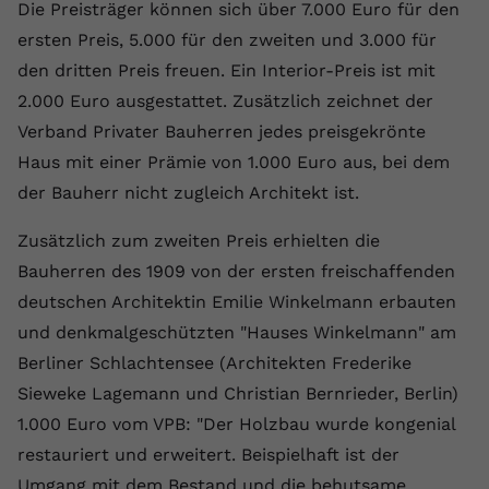
Die Preisträger können sich über 7.000 Euro für den
Name
yt.innertube::requests
ersten Preis, 5.000 für den zweiten und 3.000 für
den dritten Preis freuen. Ein Interior-Preis ist mit
Anbieter
youtube.com
2.000 Euro ausgestattet. Zusätzlich zeichnet der
Laufzeit
Session
Verband Privater Bauherren jedes preisgekrönte
Haus mit einer Prämie von 1.000 Euro aus, bei dem
Dieser von YouTube gesetzte Cookie
der Bauherr nicht zugleich Architekt ist.
registriert eine eindeutige ID, um
Zweck
Daten darüber zu speichern, welche
Zusätzlich zum zweiten Preis erhielten die
Videos von YouTube der Nutzer
Bauherren des 1909 von der ersten freischaffenden
gesehen hat.
deutschen Architektin Emilie Winkelmann erbauten
und denkmalgeschützten "Hauses Winkelmann" am
Name
yt.innertube::nextId
Berliner Schlachtensee (Architekten Frederike
Anbieter
Youtube.com
Sieweke Lagemann und Christian Bernrieder, Berlin)
1.000 Euro vom VPB: "Der Holzbau wurde kongenial
Laufzeit
Session
restauriert und erweitert. Beispielhaft ist der
Dieser von YouTube gesetzte Cookie
Umgang mit dem Bestand und die behutsame