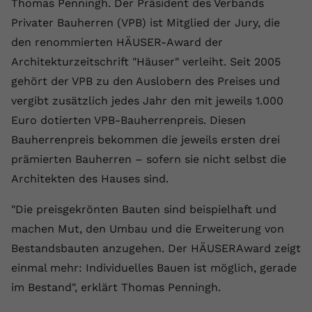
Thomas Penningh. Der Präsident des Verbands
Anbieter
youtube.com
Privater Bauherren (VPB) ist Mitglied der Jury, die
den renommierten HÄUSER-Award der
Laufzeit
2 Jahre
Architekturzeitschrift "Häuser" verleiht. Seit 2005
YouTube setzt dieses Cookie über
gehört der VPB zu den Auslobern des Preises und
Zweck
eingebettete YouTube-Videos und
vergibt zusätzlich jedes Jahr den mit jeweils 1.000
registriert anonyme statistische Daten.
Euro dotierten VPB-Bauherrenpreis. Diesen
Bauherrenpreis bekommen die jeweils ersten drei
Name
yt-remote-device-id
prämierten Bauherren – sofern sie nicht selbst die
Architekten des Hauses sind.
Anbieter
Youtube.com
"Die preisgekrönten Bauten sind beispielhaft und
Laufzeit
Session
machen Mut, den Umbau und die Erweiterung von
YouTube setzt diesen Cookie, um die
Bestandsbauten anzugehen. Der HÄUSERAward zeigt
Videopräferenzen des Benutzers zu
Zweck
einmal mehr: Individuelles Bauen ist möglich, gerade
speichern, der eingebettete YouTube-
im Bestand", erklärt Thomas Penningh.
Videos verwendet.