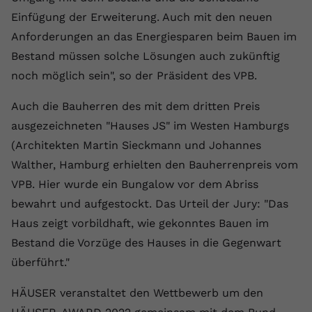
registriert eine eindeutige ID, um
Einfügung der Erweiterung. Auch mit den neuen
Zweck
Daten darüber zu speichern, welche
Anforderungen an das Energiesparen beim Bauen im
Videos von YouTube der Nutzer
Bestand müssen solche Lösungen auch zukünftig
gesehen hat.
noch möglich sein", so der Präsident des VPB.
Name
yt-remote-connected-devices
Auch die Bauherren des mit dem dritten Preis
ausgezeichneten "Hauses JS" im Westen Hamburgs
Anbieter
Youtube.com
(Architekten Martin Sieckmann und Johannes
Laufzeit
Session
Walther, Hamburg erhielten den Bauherrenpreis vom
VPB. Hier wurde ein Bungalow vor dem Abriss
YouTube setzt diesen Cookie, um die
bewahrt und aufgestockt. Das Urteil der Jury: "Das
Videopräferenzen des Nutzers zu
Zweck
speichern, der eingebettete YouTube-
Haus zeigt vorbildhaft, wie gekonntes Bauen im
Videos verwendet.
Bestand die Vorzüge des Hauses in die Gegenwart
überführt."
HÄUSER veranstaltet den Wettbewerb um den