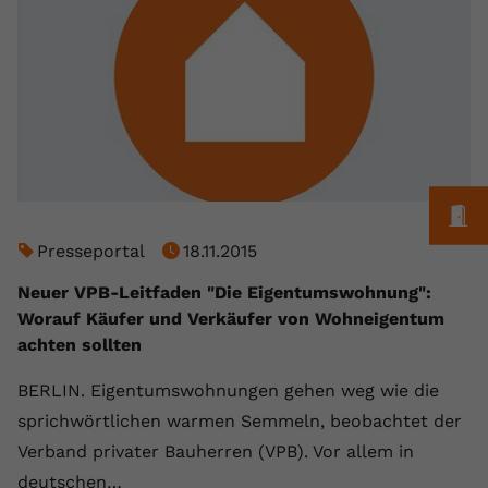
registriert eine eindeutige ID, um
Zweck
Daten darüber zu speichern, welche
Videos von YouTube der Nutzer
gesehen hat.
Name
yt-remote-connected-devices
Anbieter
Youtube.com
M
Presseportal
18.11.2015
Laufzeit
Session
Neuer VPB-Leitfaden "Die Eigentumswohnung":
YouTube setzt diesen Cookie, um die
Worauf Käufer und Verkäufer von Wohneigentum
Videopräferenzen des Nutzers zu
Zweck
achten sollten
speichern, der eingebettete YouTube-
Videos verwendet.
BERLIN. Eigentumswohnungen gehen weg wie die
sprichwörtlichen warmen Semmeln, beobachtet der
Verband privater Bauherren (VPB). Vor allem in
deutschen…