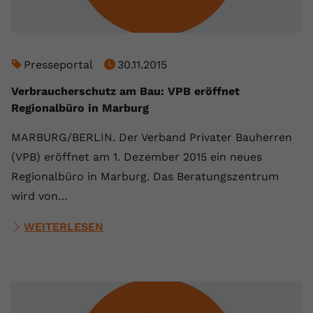
Name
yt.innertube::requests
Anbieter
youtube.com
Presseportal
30.11.2015
Laufzeit
Session
Verbraucherschutz am Bau: VPB eröffnet
Regionalbüro in Marburg
Dieser von YouTube gesetzte Cookie
registriert eine eindeutige ID, um
MARBURG/BERLIN. Der Verband Privater Bauherren
Zweck
Daten darüber zu speichern, welche
(VPB) eröffnet am 1. Dezember 2015 ein neues
Videos von YouTube der Nutzer
gesehen hat.
Regionalbüro in Marburg. Das Beratungszentrum
wird von…
Name
yt.innertube::nextId
WEITERLESEN
Anbieter
Youtube.com
Laufzeit
Session
Dieser von YouTube gesetzte Cookie