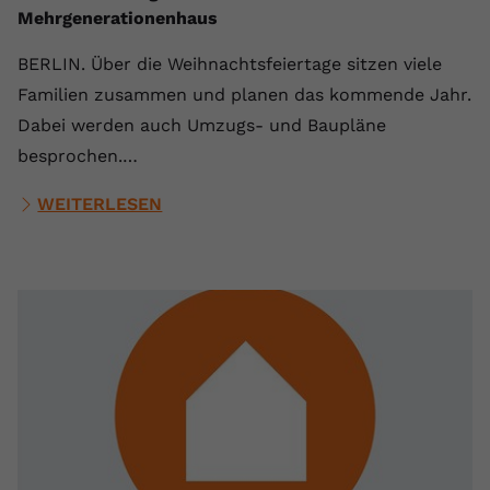
Mehrgenerationenhaus
Anbieter
youtube.com
BERLIN. Über die Weihnachtsfeiertage sitzen viele
Laufzeit
2 Jahre
Familien zusammen und planen das kommende Jahr.
YouTube setzt dieses Cookie über
Dabei werden auch Umzugs- und Baupläne
Zweck
eingebettete YouTube-Videos und
besprochen.…
registriert anonyme statistische Daten.
WEITERLESEN
Name
yt-remote-device-id
Anbieter
Youtube.com
Laufzeit
Session
YouTube setzt diesen Cookie, um die
Videopräferenzen des Benutzers zu
Zweck
speichern, der eingebettete YouTube-
Videos verwendet.