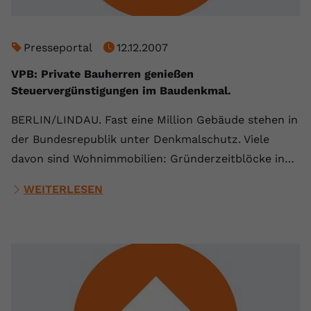
Name
yt.innertube::requests
Presseportal
12.12.2007
Anbieter
youtube.com
VPB: Private Bauherren genießen
Laufzeit
Session
Steuervergünstigungen im Baudenkmal.
Dieser von YouTube gesetzte Cookie
BERLIN/LINDAU. Fast eine Million Gebäude stehen in
registriert eine eindeutige ID, um
der Bundesrepublik unter Denkmalschutz. Viele
Zweck
Daten darüber zu speichern, welche
Videos von YouTube der Nutzer
davon sind Wohnimmobilien: Gründerzeitblöcke in…
gesehen hat.
WEITERLESEN
Name
yt.innertube::nextId
Anbieter
Youtube.com
Laufzeit
Session
Dieser von YouTube gesetzte Cookie