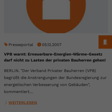
registriert eine eindeutige ID, um
Zweck
Daten darüber zu speichern, welche
Videos von YouTube der Nutzer
gesehen hat.
Name
yt-remote-connected-devices
M
Presseportal
05.12.2007
Anbieter
Youtube.com
VPB warnt: Erneuerbare-Energien-Wärme-Gesetz
Laufzeit
Session
darf nicht zu Lasten der privaten Bauherren gehen!
YouTube setzt diesen Cookie, um die
BERLIN. "Der Verband Privater Bauherren (VPB)
Videopräferenzen des Nutzers zu
Zweck
begrüßt die Anstrengungen der Bundesregierung zur
speichern, der eingebettete YouTube-
energetischen Verbesserung von Gebäuden",
Videos verwendet.
kommentiert…
WEITERLESEN