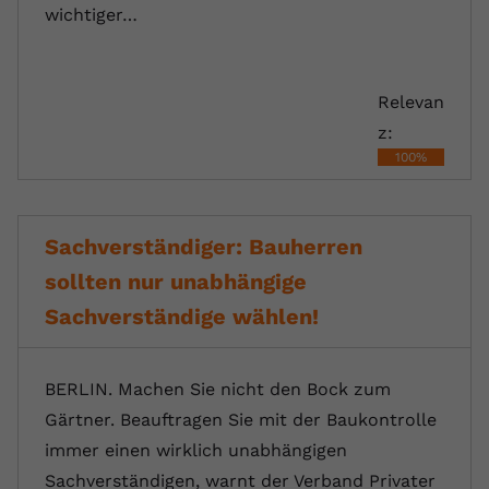
wichtiger…
registriert eine eindeutige ID, um
Zweck
Daten darüber zu speichern, welche
Videos von YouTube der Nutzer
gesehen hat.
Relevan
z:
Name
yt-remote-connected-devices
100%
Anbieter
Youtube.com
Sachverständiger: Bauherren
Laufzeit
Session
sollten nur unabhängige
YouTube setzt diesen Cookie, um die
Sachverständige wählen!
Videopräferenzen des Nutzers zu
Zweck
speichern, der eingebettete YouTube-
Videos verwendet.
BERLIN. Machen Sie nicht den Bock zum
Gärtner. Beauftragen Sie mit der Baukontrolle
immer einen wirklich unabhängigen
Sachverständigen, warnt der Verband Privater