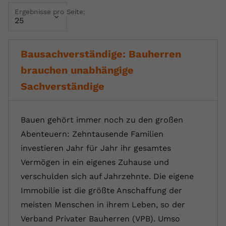
Ergebnisse pro Seite:
Name
yt.innertube::requests
Anbieter
youtube.com
Bausachverständige: Bauherren
Laufzeit
Session
brauchen unabhängige
Dieser von YouTube gesetzte Cookie
Sachverständige
registriert eine eindeutige ID, um
Zweck
Daten darüber zu speichern, welche
Videos von YouTube der Nutzer
Bauen gehört immer noch zu den großen
gesehen hat.
Abenteuern: Zehntausende Familien
investieren Jahr für Jahr ihr gesamtes
Name
yt.innertube::nextId
Vermögen in ein eigenes Zuhause und
verschulden sich auf Jahrzehnte. Die eigene
Anbieter
Youtube.com
Immobilie ist die größte Anschaffung der
Laufzeit
Session
meisten Menschen in ihrem Leben, so der
Verband Privater Bauherren (VPB). Umso
Dieser von YouTube gesetzte Cookie