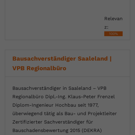
registriert eine eindeutige ID, um
Zweck
Daten darüber zu speichern, welche
Videos von YouTube der Nutzer
Relevan
gesehen hat.
z:
100%
Name
yt-remote-connected-devices
Anbieter
Youtube.com
Bausachverständiger Saaleland |
VPB Regionalbüro
Laufzeit
Session
YouTube setzt diesen Cookie, um die
Bausachverständiger in Saaleland – VPB
Videopräferenzen des Nutzers zu
Zweck
speichern, der eingebettete YouTube-
Regionalbüro Dipl.-Ing. Klaus-Peter Frenzel
Videos verwendet.
Diplom-Ingenieur Hochbau seit 1977,
überwiegend tätig als Bau- und Projektleiter
Zertifizierter Sachverständiger für
Bauschadensbewertung 2015 (DEKRA)