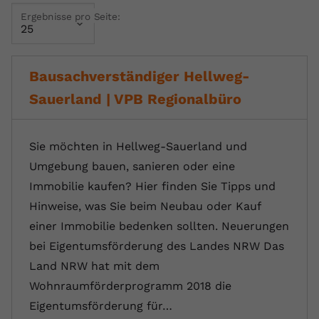
Ergebnisse pro Seite:
Name
yt.innertube::requests
Anbieter
youtube.com
Bausachverständiger Hellweg-
Laufzeit
Session
Sauerland | VPB Regionalbüro
Dieser von YouTube gesetzte Cookie
registriert eine eindeutige ID, um
Zweck
Daten darüber zu speichern, welche
Sie möchten in Hellweg-Sauerland und
Videos von YouTube der Nutzer
Umgebung bauen, sanieren oder eine
gesehen hat.
Immobilie kaufen? Hier finden Sie Tipps und
Hinweise, was Sie beim Neubau oder Kauf
Name
yt.innertube::nextId
einer Immobilie bedenken sollten. Neuerungen
bei Eigentumsförderung des Landes NRW Das
Anbieter
Youtube.com
Land NRW hat mit dem
Laufzeit
Session
Wohnraumförderprogramm 2018 die
Eigentumsförderung für…
Dieser von YouTube gesetzte Cookie