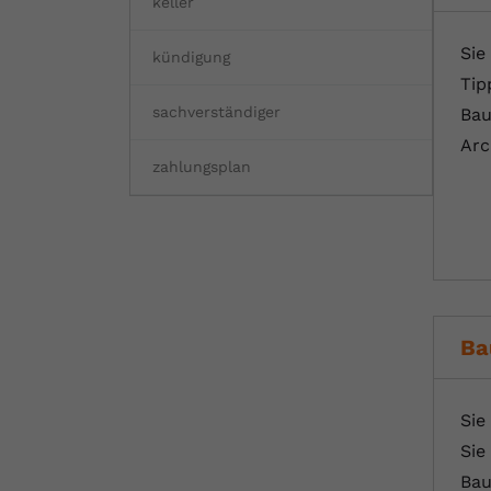
keller
Sie
kündigung
Tip
sachverständiger
Bau
Arc
zahlungsplan
Ba
Sie
Sie
Bau