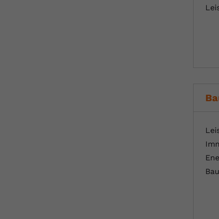
Lei
Ba
Lei
Imm
Ene
Bau