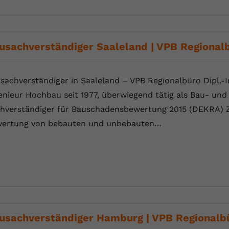
Anbieter
Youtube.com
Laufzeit
Session
usachverständiger Saaleland | VPB Regional
YouTube setzt diesen Cookie, um die
Zweck
Videopräferenzen des Nutzers zu speichern,
sachverständiger in Saaleland – VPB Regionalbüro Dipl.-I
der eingebettete YouTube-Videos verwendet.
enieur Hochbau seit 1977, überwiegend tätig als Bau- und P
hverständiger für Bauschadensbewertung 2015 (DEKRA) Zer
ertung von bebauten und unbebauten…
usachverständiger Hamburg | VPB Regionalb