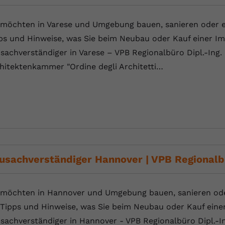
YouTube setzt dieses Cookie über
Zweck
eingebettete YouTube-Videos und registriert
 möchten in Varese und Umgebung bauen, sanieren oder ei
anonyme statistische Daten.
ps und Hinweise, was Sie beim Neubau oder Kauf einer Im
sachverständiger in Varese – VPB Regionalbüro Dipl.-Ing. 
Name
yt-remote-device-id
hitektenkammer "Ordine degli Architetti…
Anbieter
Youtube.com
Laufzeit
Session
YouTube setzt diesen Cookie, um die
Videopräferenzen des Benutzers zu
Zweck
speichern, der eingebettete YouTube-Videos
verwendet.
usachverständiger Hannover | VPB Regionalb
Name
yt.innertube::requests
 möchten in Hannover und Umgebung bauen, sanieren oder
 Tipps und Hinweise, was Sie beim Neubau oder Kauf eine
Anbieter
youtube.com
sachverständiger in Hannover - VPB Regionalbüro Dipl.-I