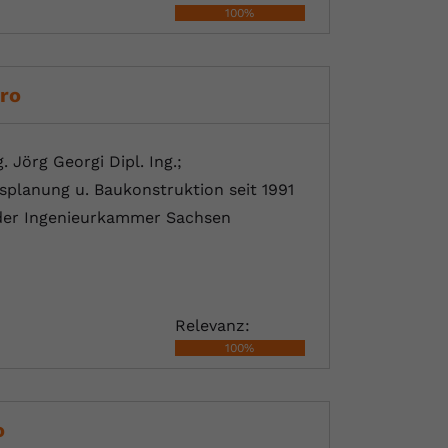
100%
ro
 Jörg Georgi Dipl. Ing.;
splanung u. Baukonstruktion seit 1991
 der Ingenieurkammer Sachsen
Relevanz:
100%
o