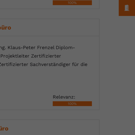
100%
M
büro
ng. Klaus-Peter Frenzel Diplom-
rojektleiter Zertifizierter
tifizierter Sachverständiger für die
Relevanz:
100%
üro