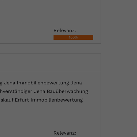
Relevanz:
100%
g Jena Immobilienbewertung Jena
chverständiger Jena Bauüberwachung
uskauf Erfurt Immobilienbewertung
Relevanz: