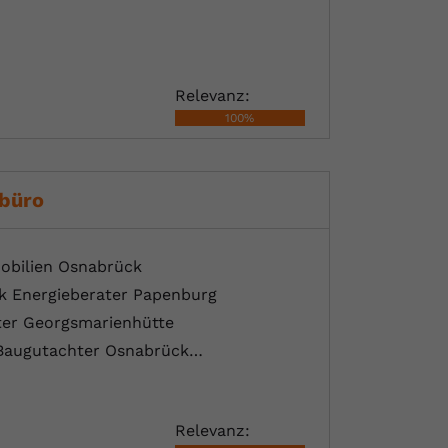
Relevanz:
100%
lbüro
obilien Osnabrück
k Energieberater Papenburg
ter Georgsmarienhütte
 Baugutachter Osnabrück…
Relevanz: