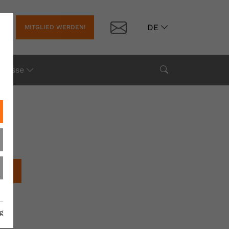
Kontakt
DE
MITGLIED WERDEN!
Suche
Presse
chen
g