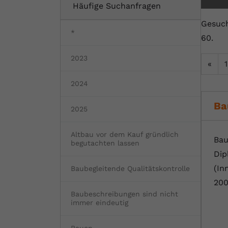
Häufige Suchanfragen
Fertighaus oder Massivhaus
Baumängel
Bauschäden
Barrierefrei wohnen
Vorteile und Kosten
Bauen und Wohnen in Deutschland
Gesuch
*
60.
Hochwasserschutz
Bauabnahme
Schadstoffe
Kostenloses Informationsmaterial
2023
«
1
Baufinanzierung Beratung
Baukosten
Altbau & Sanierung
Noch Fragen?
2024
Gutachter für Schimmel
Ba
2025
Blower Door Test
Altbau vor dem Kauf gründlich
Bau
Thermografie
begutachten lassen
Dip
Dachausbau
(In
Baubegleitende Qualitätskontrolle
200
Baubeschreibungen sind nicht
immer eindeutig