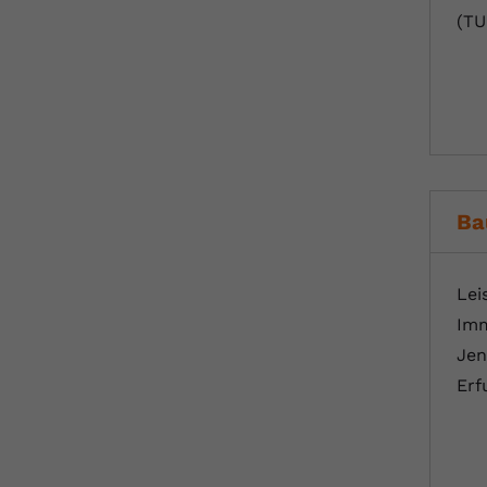
(TU
Ba
Lei
Imm
Jen
Erf