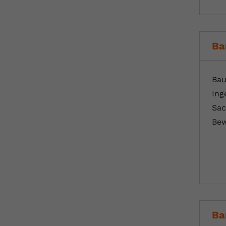
Ba
Bau
Ing
Sac
Bew
Ba