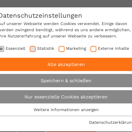
Datenschutzeinstellungen
SACHVERSTÄNDIGE FINDEN!
Auf unserer Webseite werden Cookies verwendet. Einige davon
werden zwingend benötigt, während es uns andere ermöglichen,
Ihre Nutzererfahrung auf unserer Webseite zu verbessern.
e Mitgliedschaft
Über den VPB
Karriere
Essenziell
Statistik
Marketing
Externe Inhalte
Alle akzeptieren
Suche
Speichern & schließen
Nur essenzielle Cookies akzeptieren
Su
Weitere Informationen anzeigen
Essenziell
Filter:
Essenzielle Cookies werden für grundlegende Funktionen der
Datenschutzerklärun
Webseite benötigt. Dadurch ist gewährleistet, dass die
sätze: Regionalbüros
Alle Filter entfernen