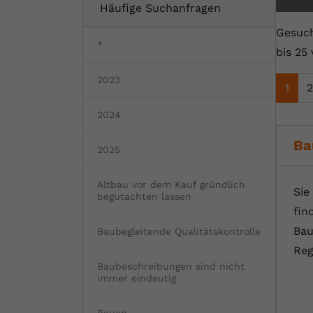
Häufige Suchanfragen
Fertighaus oder Massivhaus
Baumängel
Bauschäden
Barrierefrei wohnen
Vorteile und Kosten
Bauen und Wohnen in Deutschland
Gesuch
*
bis 25 
Hochwasserschutz
Bauabnahme
Schadstoffe
Kostenloses Informationsmaterial
2023
1
2
Baufinanzierung Beratung
Baukosten
Altbau & Sanierung
Noch Fragen?
2024
Gutachter für Schimmel
Ba
2025
Blower Door Test
Altbau vor dem Kauf gründlich
Sie
Thermografie
begutachten lassen
fin
Dachausbau
Bau
Baubegleitende Qualitätskontrolle
Reg
Baubeschreibungen sind nicht
immer eindeutig