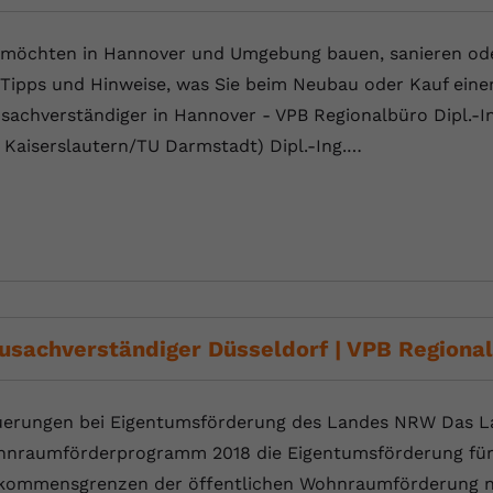
YouTube setzt dieses Cookie über
Zweck
eingebettete YouTube-Videos und registriert
 möchten in Hannover und Umgebung bauen, sanieren oder
anonyme statistische Daten.
 Tipps und Hinweise, was Sie beim Neubau oder Kauf eine
sachverständiger in Hannover - VPB Regionalbüro Dipl.-I
Name
yt-remote-device-id
 Kaiserslautern/TU Darmstadt) Dipl.-Ing.…
Anbieter
Youtube.com
Laufzeit
Session
YouTube setzt diesen Cookie, um die
Videopräferenzen des Benutzers zu
Zweck
speichern, der eingebettete YouTube-Videos
verwendet.
usachverständiger Düsseldorf | VPB Regiona
Name
yt.innertube::requests
erungen bei Eigentumsförderung des Landes NRW Das 
nraumförderprogramm 2018 die Eigentumsförderung für F
Anbieter
youtube.com
kommensgrenzen der öffentlichen Wohnraumförderung ni