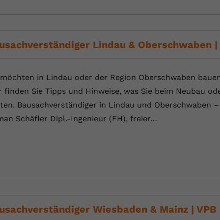
Anbieter
Youtube.com
Laufzeit
Session
usachverständiger Lindau & Oberschwaben |
YouTube setzt diesen Cookie, um die
Zweck
Videopräferenzen des Nutzers zu speichern,
 möchten in Lindau oder der Region Oberschwaben bauen,
der eingebettete YouTube-Videos verwendet.
r finden Sie Tipps und Hinweise, was Sie beim Neubau od
lten. Bausachverständiger in Lindau und Oberschwaben – 
an Schäfler Dipl.-Ingenieur (FH), freier…
usachverständiger Wiesbaden & Mainz | VPB