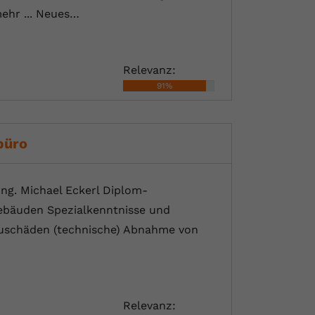
ehr ... Neues…
Relevanz:
91%
büro
Ing. Michael Eckerl Diplom-
Gebäuden Spezialkenntnisse und
auschäden (technische) Abnahme von
Relevanz: