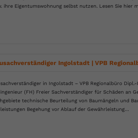
Laufzeit
Session
. ihre Eigentumswohnung selbst nutzen. Lesen Sie hier m
Dieser von YouTube gesetzte Cookie
registriert eine eindeutige ID, um Daten
Zweck
darüber zu speichern, welche Videos von
YouTube der Nutzer gesehen hat.
Name
yt.innertube::nextId
usachverständiger Ingolstadt | VPB Regional
Anbieter
Youtube.com
Laufzeit
Session
sachverständiger in Ingolstadt – VPB Regionalbüro Dipl.-
ingenieur (FH) Freier Sachverständiger für Schäden an 
Dieser von YouTube gesetzte Cookie
hgebiete technische Beurteilung von Baumängeln und B
registriert eine eindeutige ID, um Daten
Zweck
leistungen Begehung vor Ablauf der Gewährleistung…
darüber zu speichern, welche Videos von
YouTube der Nutzer gesehen hat.
Name
yt-remote-connected-devices