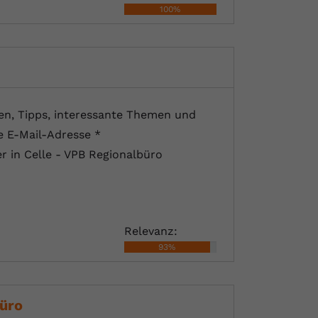
100%
en, Tipps, interessante Themen und
e E-Mail-Adresse *
 in Celle - VPB Regionalbüro
Relevanz:
93%
üro