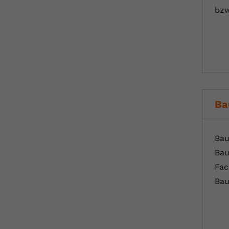
bzw
Ba
Bau
Bau
Fac
Bau