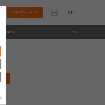
Kontakt
DE
MITGLIED WERDEN!
Suche
Presse
chen
g