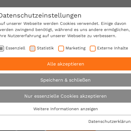
Datenschutzeinstellungen
SACHVERSTÄNDIGE FINDEN!
Auf unserer Webseite werden Cookies verwendet. Einige davon
werden zwingend benötigt, während es uns andere ermöglichen,
Ihre Nutzererfahrung auf unserer Webseite zu verbessern.
e Mitgliedschaft
Über den VPB
Karriere
Essenziell
Statistik
Marketing
Externe Inhalte
Alle akzeptieren
Suche
Speichern & schließen
Nur essenzielle Cookies akzeptieren
Su
Weitere Informationen anzeigen
Essenziell
Filter:
Essenzielle Cookies werden für grundlegende Funktionen der
Datenschutzerklärun
Webseite benötigt. Dadurch ist gewährleistet, dass die
sätze: Regionalbüros
Alle Filter entfernen