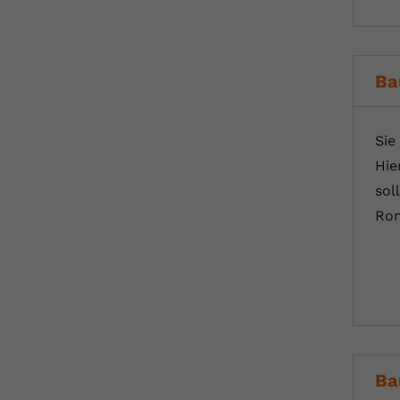
Ba
Sie
Hie
sol
Rom
Ba