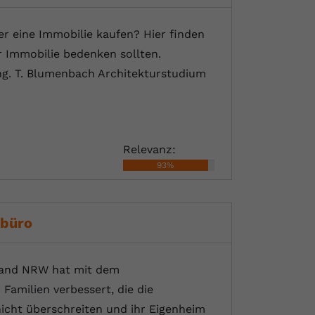
 eine Immobilie kaufen? Hier finden
r Immobilie bedenken sollten.
ng. T. Blumenbach Architekturstudium
Relevanz:
93%
lbüro
Land NRW hat mit dem
amilien verbessert, die die
cht überschreiten und ihr Eigenheim