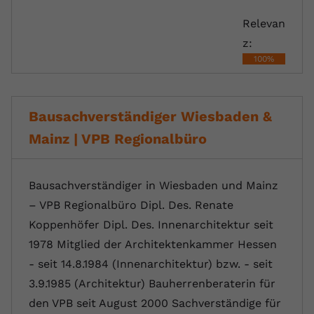
registriert eine eindeutige ID, um
Relevan
Zweck
Daten darüber zu speichern, welche
Videos von YouTube der Nutzer
z:
gesehen hat.
100%
Name
yt-remote-connected-devices
Bausachverständiger Wiesbaden &
Anbieter
Youtube.com
Mainz | VPB Regionalbüro
Laufzeit
Session
Bausachverständiger in Wiesbaden und Mainz
YouTube setzt diesen Cookie, um die
– VPB Regionalbüro Dipl. Des. Renate
Videopräferenzen des Nutzers zu
Zweck
speichern, der eingebettete YouTube-
Koppenhöfer Dipl. Des. Innenarchitektur seit
Videos verwendet.
1978 Mitglied der Architektenkammer Hessen
- seit 14.8.1984 (Innenarchitektur) bzw. - seit
3.9.1985 (Architektur) Bauherrenberaterin für
den VPB seit August 2000 Sachverständige für