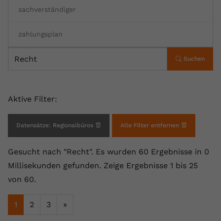
sachverständiger
Anbieter
youtube.com
Laufzeit
2 Jahre
zahlungsplan
YouTube setzt dieses Cookie über
Suchen
Zweck
eingebettete YouTube-Videos und
registriert anonyme statistische Daten.
Aktive Filter:
Name
yt-remote-device-id
Datensätze: Regionalbüros
Alle Filter entfernen
Anbieter
Youtube.com
Laufzeit
Session
Gesucht nach "Recht".
Es wurden 60 Ergebnisse in 0
Millisekunden gefunden.
Zeige Ergebnisse 1 bis 25
YouTube setzt diesen Cookie, um die
von 60.
Videopräferenzen des Benutzers zu
Zweck
speichern, der eingebettete YouTube-
1
2
3
»
Videos verwendet.