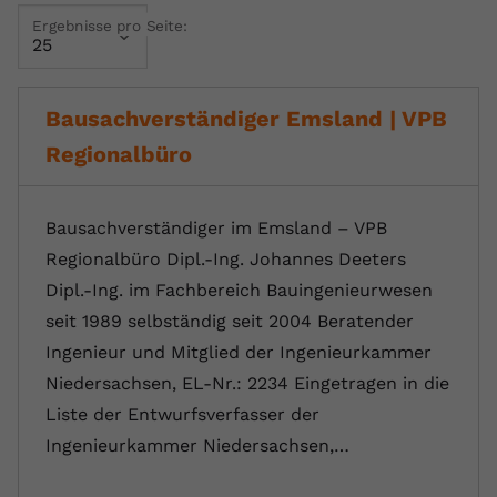
Ergebnisse pro Seite:
Name
yt.innertube::requests
Anbieter
youtube.com
Bausachverständiger Emsland | VPB
Laufzeit
Session
Regionalbüro
Dieser von YouTube gesetzte Cookie
registriert eine eindeutige ID, um
Zweck
Daten darüber zu speichern, welche
Bausachverständiger im Emsland – VPB
Videos von YouTube der Nutzer
Regionalbüro Dipl.-Ing. Johannes Deeters
gesehen hat.
Dipl.-Ing. im Fachbereich Bauingenieurwesen
seit 1989 selbständig seit 2004 Beratender
Name
yt.innertube::nextId
Ingenieur und Mitglied der Ingenieurkammer
Niedersachsen, EL-Nr.: 2234 Eingetragen in die
Anbieter
Youtube.com
Liste der Entwurfsverfasser der
Laufzeit
Session
Ingenieurkammer Niedersachsen,…
Dieser von YouTube gesetzte Cookie