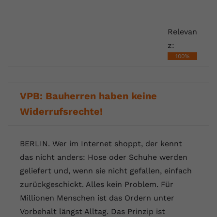
registriert eine eindeutige ID, um
Zweck
Daten darüber zu speichern, welche
Videos von YouTube der Nutzer
Relevan
gesehen hat.
z:
100%
Name
yt-remote-connected-devices
Anbieter
Youtube.com
VPB: Bauherren haben keine
Widerrufsrechte!
Laufzeit
Session
YouTube setzt diesen Cookie, um die
Videopräferenzen des Nutzers zu
BERLIN. Wer im Internet shoppt, der kennt
Zweck
speichern, der eingebettete YouTube-
das nicht anders: Hose oder Schuhe werden
Videos verwendet.
geliefert und, wenn sie nicht gefallen, einfach
zurückgeschickt. Alles kein Problem. Für
Millionen Menschen ist das Ordern unter
Vorbehalt längst Alltag. Das Prinzip ist