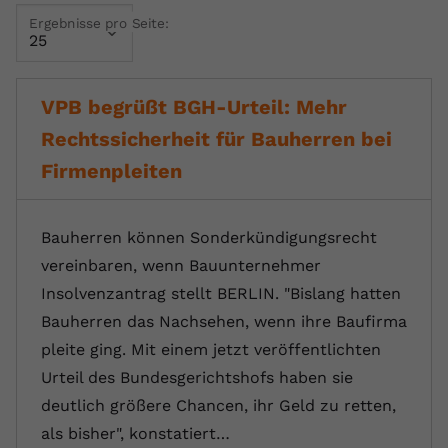
Ergebnisse pro Seite:
Name
yt.innertube::requests
Anbieter
youtube.com
VPB begrüßt BGH-Urteil: Mehr
Laufzeit
Session
Rechtssicherheit für Bauherren bei
Dieser von YouTube gesetzte Cookie
Firmenpleiten
registriert eine eindeutige ID, um
Zweck
Daten darüber zu speichern, welche
Videos von YouTube der Nutzer
Bauherren können Sonderkündigungsrecht
gesehen hat.
vereinbaren, wenn Bauunternehmer
Insolvenzantrag stellt BERLIN. "Bislang hatten
Name
yt.innertube::nextId
Bauherren das Nachsehen, wenn ihre Baufirma
pleite ging. Mit einem jetzt veröffentlichten
Anbieter
Youtube.com
Urteil des Bundesgerichtshofs haben sie
Laufzeit
Session
deutlich größere Chancen, ihr Geld zu retten,
als bisher", konstatiert…
Dieser von YouTube gesetzte Cookie