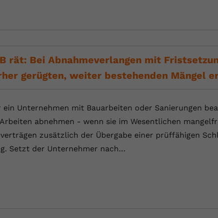
Anbieter
Youtube.com
Laufzeit
Session
B rät: Bei Abnahmeverlangen mit Fristsetzu
YouTube setzt diesen Cookie, um die
Zweck
Videopräferenzen des Nutzers zu speichern,
rher gerügten, weiter bestehenden Mängel e
der eingebettete YouTube-Videos verwendet.
 ein Unternehmen mit Bauarbeiten oder Sanierungen bea
 Arbeiten abnehmen - wenn sie im Wesentlichen mangelfre
verträgen zusätzlich der Übergabe einer prüffähigen Sc
lig. Setzt der Unternehmer nach…