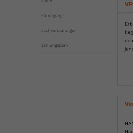
keller
VP
kündigung
Erb
sachverständiger
beg
dem
zahlungsplan
jen
Ve
HAM
Ham