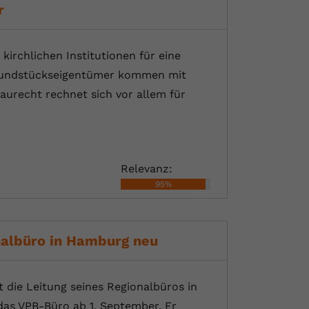
r
rchlichen Institutionen für eine
 Grundstückseigentümer kommen mit
urecht rechnet sich vor allem für
Relevanz:
95%
nalbüro in Hamburg neu
die Leitung seines Regionalbüros in
das VPB-Büro ab 1. September. Er