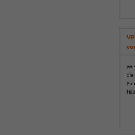
VP
vo
Wer
die
Bau
fäl