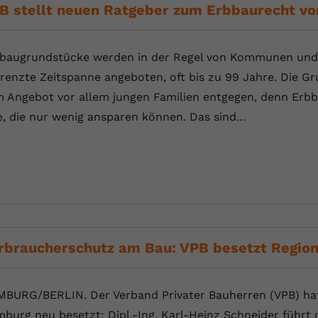
YouTube setzt dieses Cookie über
B stellt neuen Ratgeber zum Erbbaurecht vo
Zweck
eingebettete YouTube-Videos und registriert
anonyme statistische Daten.
baugrundstücke werden in der Regel von Kommunen und ki
renzte Zeitspanne angeboten, oft bis zu 99 Jahre. Die
Name
yt-remote-device-id
 Angebot vor allem jungen Familien entgegen, denn Erbba
Anbieter
Youtube.com
e, die nur wenig ansparen können. Das sind…
Laufzeit
Session
YouTube setzt diesen Cookie, um die
Videopräferenzen des Benutzers zu
Zweck
speichern, der eingebettete YouTube-Videos
verwendet.
rbraucherschutz am Bau: VPB besetzt Regio
Name
yt.innertube::requests
BURG/BERLIN. Der Verband Privater Bauherren (VPB) hat 
Anbieter
youtube.com
burg neu besetzt: Dipl.-Ing. Karl-Heinz Schneider führt 