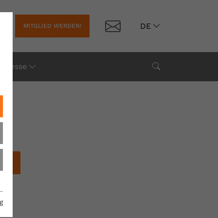
Kontakt
DE
MITGLIED WERDEN!
Suche
Presse
chen
g