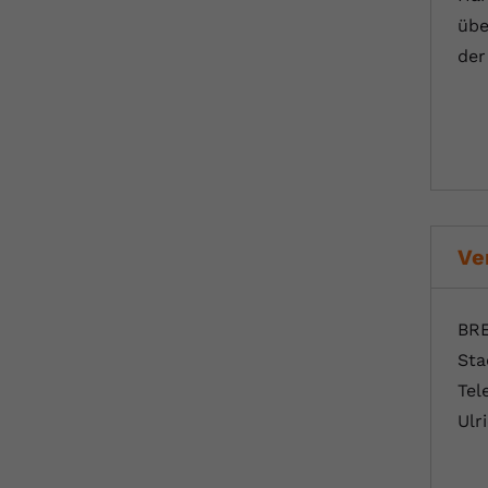
übe
der
Ve
BRE
Sta
Tel
Ulr