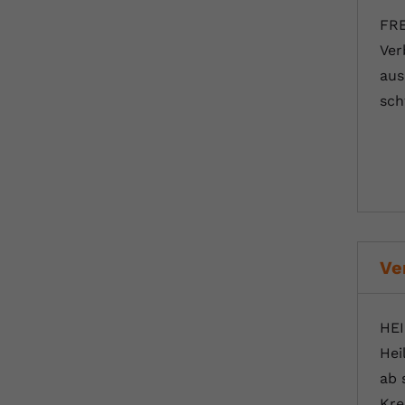
FRE
Ver
aus
sch
Ve
HEI
Hei
ab 
Kre