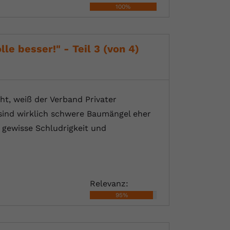
100%
le besser!" - Teil 3 (von 4)
ht, weiß der Verband Privater
 sind wirklich schwere Baumängel eher
 gewisse Schludrigkeit und
Relevanz:
95%