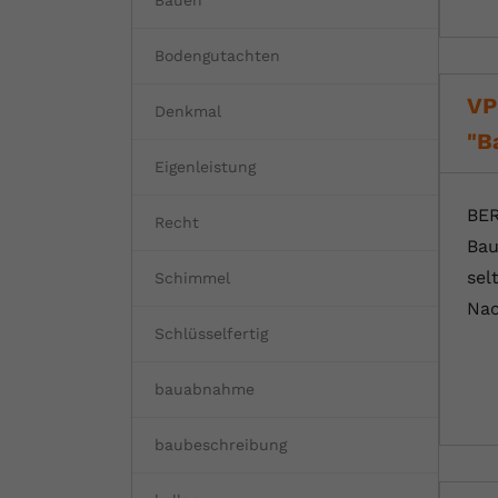
Bauen
Bodengutachten
VP
Denkmal
"B
Eigenleistung
BER
Recht
Bau
sel
Schimmel
Nac
Schlüsselfertig
bauabnahme
baubeschreibung