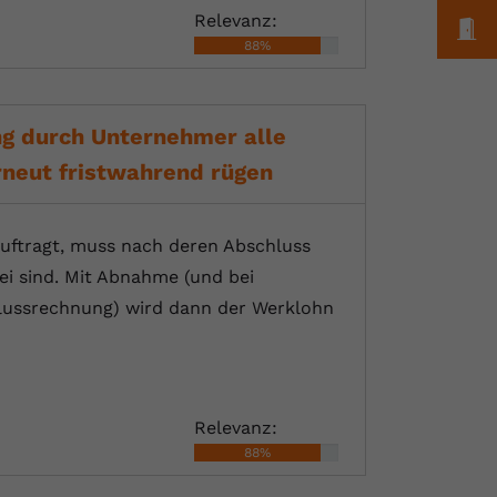
Relevanz:
M
88%
ng durch Unternehmer alle
rneut fristwahrend rügen
uftragt, muss nach deren Abschluss
i sind. Mit Abnahme (und bei
hlussrechnung) wird dann der Werklohn
Relevanz:
88%