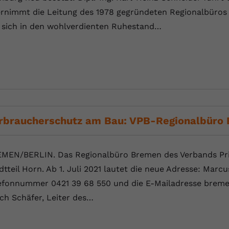
Laufzeit
Session
rnimmt die Leitung des 1978 gegründeten Regionalbüros 
 sich in den wohlverdienten Ruhestand…
Dieser von YouTube gesetzte Cookie
registriert eine eindeutige ID, um Daten
Zweck
darüber zu speichern, welche Videos von
YouTube der Nutzer gesehen hat.
Name
yt.innertube::nextId
Anbieter
Youtube.com
rbraucherschutz am Bau: VPB-Regionalbüro 
Laufzeit
Session
MEN/BERLIN. Das Regionalbüro Bremen des Verbands Priv
Dieser von YouTube gesetzte Cookie
dtteil Horn. Ab 1. Juli 2021 lautet die neue Adresse: Marc
registriert eine eindeutige ID, um Daten
Zweck
darüber zu speichern, welche Videos von
efonnummer 0421 39 68 550 und die E-Mailadresse bremen@
YouTube der Nutzer gesehen hat.
ich Schäfer, Leiter des…
Name
yt-remote-connected-devices