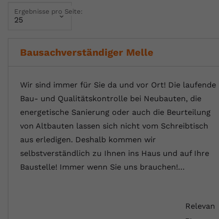
Ergebnisse pro Seite:
Name
yt.innertube::requests
Anbieter
youtube.com
Bausachverständiger Melle
Laufzeit
Session
Dieser von YouTube gesetzte Cookie
Wir sind immer für Sie da und vor Ort! Die laufende
registriert eine eindeutige ID, um
Bau- und Qualitätskontrolle bei Neubauten, die
Zweck
Daten darüber zu speichern, welche
Videos von YouTube der Nutzer
energetische Sanierung oder auch die Beurteilung
gesehen hat.
von Altbauten lassen sich nicht vom Schreibtisch
aus erledigen. Deshalb kommen wir
Name
yt.innertube::nextId
selbstverständlich zu Ihnen ins Haus und auf Ihre
Baustelle! Immer wenn Sie uns brauchen!…
Anbieter
Youtube.com
Laufzeit
Session
Relevan
Dieser von YouTube gesetzte Cookie