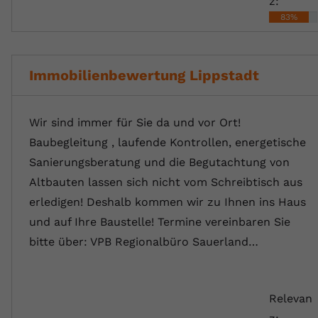
z:
registriert eine eindeutige ID, um
83%
Zweck
Daten darüber zu speichern, welche
Videos von YouTube der Nutzer
gesehen hat.
Immobilienbewertung Lippstadt
Name
yt-remote-connected-devices
Wir sind immer für Sie da und vor Ort!
Anbieter
Youtube.com
Baubegleitung , laufende Kontrollen, energetische
Sanierungsberatung und die Begutachtung von
Laufzeit
Session
Altbauten lassen sich nicht vom Schreibtisch aus
YouTube setzt diesen Cookie, um die
erledigen! Deshalb kommen wir zu Ihnen ins Haus
Videopräferenzen des Nutzers zu
Zweck
und auf Ihre Baustelle! Termine vereinbaren Sie
speichern, der eingebettete YouTube-
Videos verwendet.
bitte über: VPB Regionalbüro Sauerland…
Relevan