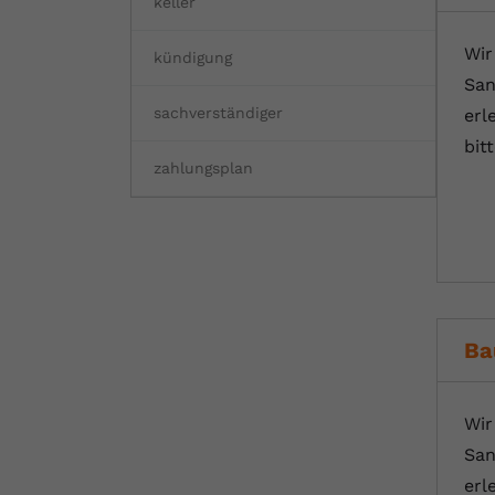
keller
Wir
kündigung
San
sachverständiger
erl
bit
zahlungsplan
Ba
Wir
San
erl