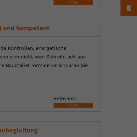
100%
M
g und kompetent
nde Kontrollen, energetische
sen sich nicht vom Schreibtisch aus
e Baustelle! Termine vereinbaren Sie
Relevanz:
100%
aubegleitung