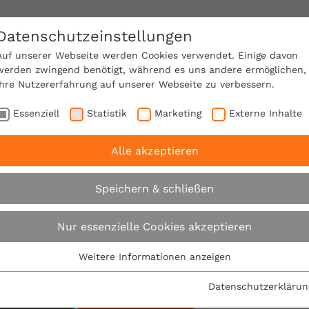
Datenschutzeinstellungen
SACHVERSTÄNDIGE FINDEN!
Auf unserer Webseite werden Cookies verwendet. Einige davon
werden zwingend benötigt, während es uns andere ermöglichen,
Ihre Nutzererfahrung auf unserer Webseite zu verbessern.
e Mitgliedschaft
Über den VPB
Karriere
Essenziell
Statistik
Marketing
Externe Inhalte
Alle akzeptieren
Suche
Speichern & schließen
Nur essenzielle Cookies akzeptieren
Su
Weitere Informationen anzeigen
Essenziell
Filter:
Essenzielle Cookies werden für grundlegende Funktionen der
Datenschutzerklärun
Webseite benötigt. Dadurch ist gewährleistet, dass die
sätze: Seiten
Alle Filter entfernen