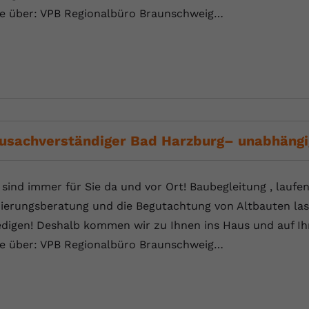
Laufzeit
Session
te über: VPB Regionalbüro Braunschweig…
Dieser von YouTube gesetzte Cookie
registriert eine eindeutige ID, um Daten
Zweck
darüber zu speichern, welche Videos von
YouTube der Nutzer gesehen hat.
Name
yt.innertube::nextId
usachverständiger Bad Harzburg– unabhäng
Anbieter
Youtube.com
Laufzeit
Session
 sind immer für Sie da und vor Ort! Baubegleitung , laufe
ierungsberatung und die Begutachtung von Altbauten las
Dieser von YouTube gesetzte Cookie
edigen! Deshalb kommen wir zu Ihnen ins Haus und auf Ihr
registriert eine eindeutige ID, um Daten
Zweck
te über: VPB Regionalbüro Braunschweig…
darüber zu speichern, welche Videos von
YouTube der Nutzer gesehen hat.
Name
yt-remote-connected-devices