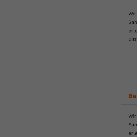
Wir
San
erl
bit
Ba
Wir
San
erl