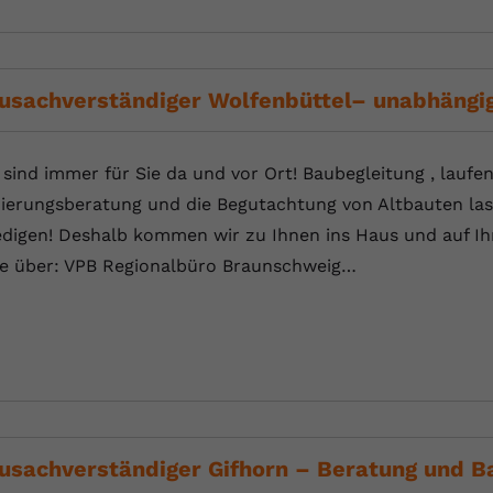
Anbieter
Youtube.com
Laufzeit
Session
usachverständiger Wolfenbüttel– unabhängi
YouTube setzt diesen Cookie, um die
Zweck
Videopräferenzen des Nutzers zu speichern,
 sind immer für Sie da und vor Ort! Baubegleitung , laufe
der eingebettete YouTube-Videos verwendet.
ierungsberatung und die Begutachtung von Altbauten las
edigen! Deshalb kommen wir zu Ihnen ins Haus und auf Ihr
te über: VPB Regionalbüro Braunschweig…
usachverständiger Gifhorn – Beratung und B