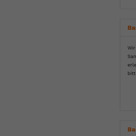
Ba
Wir
San
erl
bit
Ba