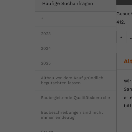
Häufige Suchanfragen
Fertighaus oder Massivhaus
Baumängel
Bauschäden
Barrierefrei wohnen
Vorteile und Kosten
Bauen und Wohnen in Deutschland
Gesuch
*
412.
Hochwasserschutz
Bauabnahme
Schadstoffe
Kostenloses Informationsmaterial
2023
«
.
Baufinanzierung Beratung
Baukosten
Altbau & Sanierung
Noch Fragen?
2024
Gutachter für Schimmel
Al
2025
Blower Door Test
Altbau vor dem Kauf gründlich
Wir
Thermografie
begutachten lassen
San
Dachausbau
erl
Baubegleitende Qualitätskontrolle
bit
Baubeschreibungen sind nicht
immer eindeutig