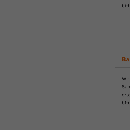
bit
Ba
Wir
San
erl
bit