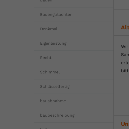
Bauen
Bodengutachten
Al
Denkmal
Eigenleistung
Wir
San
Recht
erl
bit
Schimmel
Schlüsselfertig
bauabnahme
baubeschreibung
Un