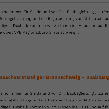
YouTube setzt dieses Cookie über
Zweck
eingebettete YouTube-Videos und registriert
 sind immer für Sie da und vor Ort! Baubegleitung , laufe
anonyme statistische Daten.
ierungsberatung und die Begutachtung von Altbauten las
edigen! Deshalb kommen wir zu Ihnen ins Haus und auf Ihr
Name
yt-remote-device-id
te über: VPB Regionalbüro Braunschweig…
Anbieter
Youtube.com
Laufzeit
Session
YouTube setzt diesen Cookie, um die
Videopräferenzen des Benutzers zu
Zweck
speichern, der eingebettete YouTube-Videos
verwendet.
usachverständiger Braunschweig – unabhän
Name
yt.innertube::requests
 sind immer für Sie da und vor Ort! Baubegleitung , laufe
ierungsberatung und die Begutachtung von Altbauten las
Anbieter
youtube.com
edigen! Deshalb kommen wir zu Ihnen ins Haus und auf Ihr