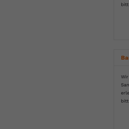
bit
Ba
Wir
San
erl
bit