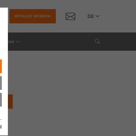
Kontakt
DE
MITGLIED WERDEN!
Suche
Presse
chen
g