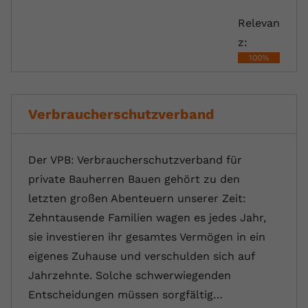
registriert eine eindeutige ID, um
Relevan
Zweck
Daten darüber zu speichern, welche
Videos von YouTube der Nutzer
z:
gesehen hat.
100%
Name
yt-remote-connected-devices
Verbraucherschutzverband
Anbieter
Youtube.com
Laufzeit
Session
Der VPB: Verbraucherschutzverband für
private Bauherren Bauen gehört zu den
YouTube setzt diesen Cookie, um die
letzten großen Abenteuern unserer Zeit:
Videopräferenzen des Nutzers zu
Zweck
Zehntausende Familien wagen es jedes Jahr,
speichern, der eingebettete YouTube-
Videos verwendet.
sie investieren ihr gesamtes Vermögen in ein
eigenes Zuhause und verschulden sich auf
Jahrzehnte. Solche schwerwiegenden
Entscheidungen müssen sorgfältig…