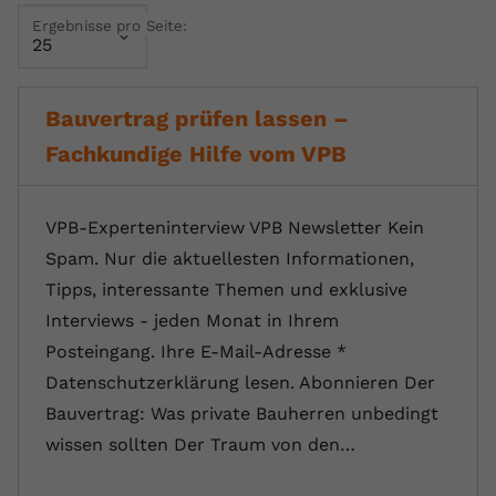
Ergebnisse pro Seite:
Name
yt.innertube::requests
Anbieter
youtube.com
Bauvertrag prüfen lassen –
Laufzeit
Session
Fachkundige Hilfe vom VPB
Dieser von YouTube gesetzte Cookie
registriert eine eindeutige ID, um
Zweck
Daten darüber zu speichern, welche
VPB-Experteninterview VPB Newsletter Kein
Videos von YouTube der Nutzer
Spam. Nur die aktuellesten Informationen,
gesehen hat.
Tipps, interessante Themen und exklusive
Interviews - jeden Monat in Ihrem
Name
yt.innertube::nextId
Posteingang. Ihre E-Mail-Adresse *
Datenschutzerklärung lesen. Abonnieren Der
Anbieter
Youtube.com
Bauvertrag: Was private Bauherren unbedingt
Laufzeit
Session
wissen sollten Der Traum von den…
Dieser von YouTube gesetzte Cookie