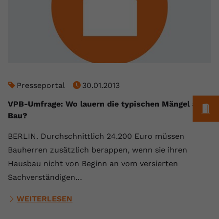
registriert eine eindeutige ID, um
Zweck
Daten darüber zu speichern, welche
Videos von YouTube der Nutzer
gesehen hat.
Name
yt-remote-connected-devices
Presseportal
30.01.2013
Anbieter
Youtube.com
VPB-Umfrage: Wo lauern die typischen Mängel am
M
Laufzeit
Session
Bau?
YouTube setzt diesen Cookie, um die
BERLIN. Durchschnittlich 24.200 Euro müssen
Videopräferenzen des Nutzers zu
Bauherren zusätzlich berappen, wenn sie ihren
Zweck
speichern, der eingebettete YouTube-
Hausbau nicht von Beginn an vom versierten
Videos verwendet.
Sachverständigen…
WEITERLESEN