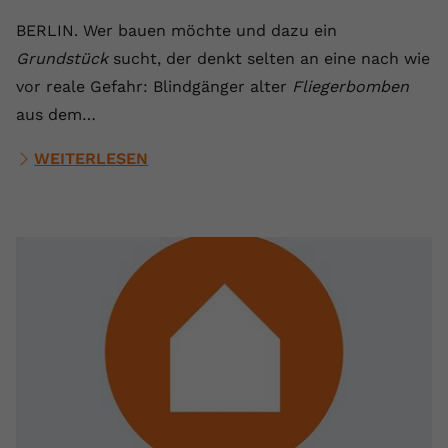
Anbieter
youtube.com
BERLIN. Wer bauen möchte und dazu ein
Grundstück
sucht, der denkt selten an eine nach wie
Laufzeit
2 Jahre
vor reale Gefahr: Blindgänger alter
Fliegerbomben
YouTube setzt dieses Cookie über
aus dem…
Zweck
eingebettete YouTube-Videos und
registriert anonyme statistische Daten.
WEITERLESEN
Name
yt-remote-device-id
Anbieter
Youtube.com
Laufzeit
Session
YouTube setzt diesen Cookie, um die
Videopräferenzen des Benutzers zu
Zweck
speichern, der eingebettete YouTube-
Videos verwendet.