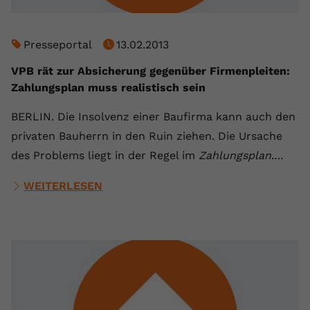
Name
yt.innertube::requests
Presseportal
13.02.2013
Anbieter
youtube.com
VPB rät zur Absicherung gegenüber Firmenpleiten:
Laufzeit
Session
Zahlungsplan muss realistisch sein
Dieser von YouTube gesetzte Cookie
BERLIN. Die Insolvenz einer Baufirma kann auch den
registriert eine eindeutige ID, um
privaten Bauherrn in den Ruin ziehen. Die Ursache
Zweck
Daten darüber zu speichern, welche
des Problems liegt in der Regel im
Zahlungsplan
.…
Videos von YouTube der Nutzer
gesehen hat.
WEITERLESEN
Name
yt.innertube::nextId
Anbieter
Youtube.com
Laufzeit
Session
Dieser von YouTube gesetzte Cookie